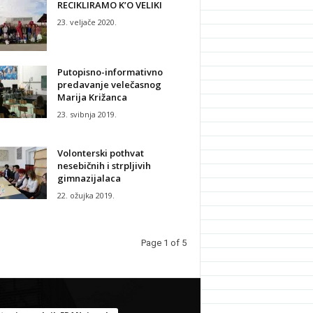
RECIKLIRAMO K’O VELIKI
23. veljače 2020.
Putopisno-informativno
predavanje velečasnog
Marija Križanca
23. svibnja 2019.
Volonterski pothvat
nesebičnih i strpljivih
gimnazijalaca
22. ožujka 2019.
Page 1 of 5