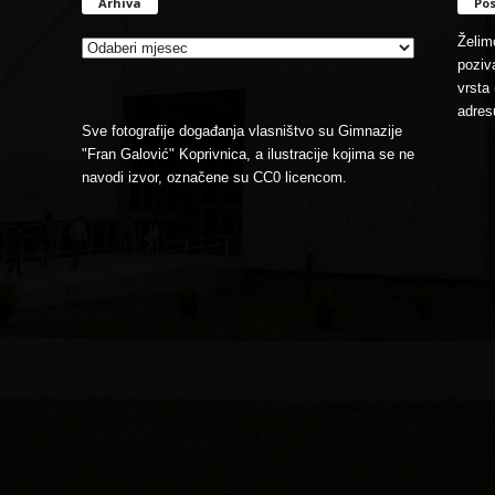
Arhiva
Pos
Arhiva
Želimo
poziva
vrsta 
adres
Sve fotografije događanja vlasništvo su Gimnazije
"Fran Galović" Koprivnica, a ilustracije kojima se ne
navodi izvor, označene su CC0 licencom.