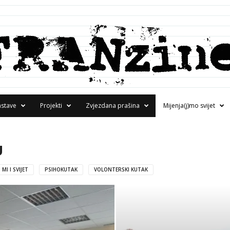
astave
Projekti
Zvjezdana prašina
Mijenja(j)mo svijet
U
MI I SVIJET
PSIHOKUTAK
VOLONTERSKI KUTAK