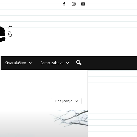
Stvaralaštvo
Samo zabava
Posljednje