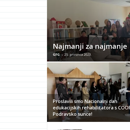
Najmanji za najmanje
GFG
-
25. prosinca 2023.
Proslavili smo Nacionalni dan
edukacijskih rehabilitatora s COO
Podravsko sunce!