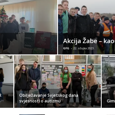
Akcija Žabe – kao
GFG
-
22. ožujka 2023.
R
Obilježavanje Svjetskog dana
svjesnosti o autizmu
Gimn