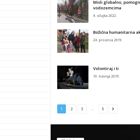
Misli globalno, pomogn
vodozemcima
4. ožujka 2022.
Božićna humanitarna ak
24. prosinca 2019.
Volontiraj i ti
10. travnja 2019.
...
1
2
3
5