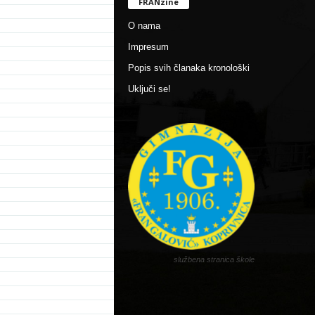
FRANzine
O nama
Impresum
Popis svih članaka kronološki
Uključi se!
službena stranica škole