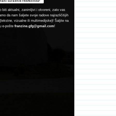
tani suradnik FRANzinea!
 biti aktualni, zanimljivi i otvoreni, zato vas
mo da nam šaljete svoje radove najrazličitijih
(tekstne, vizualne ili multimedijske)! Šaljite na
u e-pošte
franzine.gfg@gmail.com
!