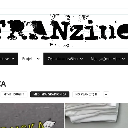
astave
Projekti
Zvjezdana prašina
Mijenja(j)mo svijet
CA
FIT4THOUGHT
MEDIJSKA GRADIONICA
NO PLAN(ET) B