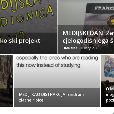
MEDIJSKI DAN: Za
kolski projekt
cjelogodišnjega š
FRANzine
-
8. lipnja 2019.
O ME
MEDIJI KAO DISTRAKCIJA: Sindrom
mogu
zlatne ribice
pozi