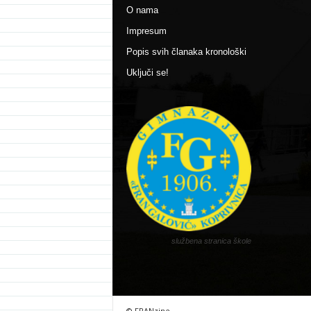
O nama
Impresum
Popis svih članaka kronološki
Uključi se!
službena stranica škole
© FRANzine