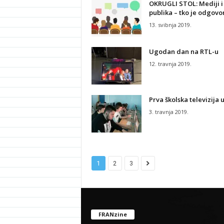
OKRUGLI STOL: Mediji i
publika – tko je odgovo
13. svibnja 2019.
Ugodan dan na RTL-u
12. travnja 2019.
Prva školska televizija 
3. travnja 2019.
1
2
3
FRANzine