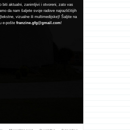
 biti aktualni, zanimljivi i otvoreni, zato vas
mo da nam šaljete svoje radove najrazličitijih
(tekstne, vizualne ili multimedijske)! Šaljite na
u e-pošte
franzine.gfg@gmail.com
!