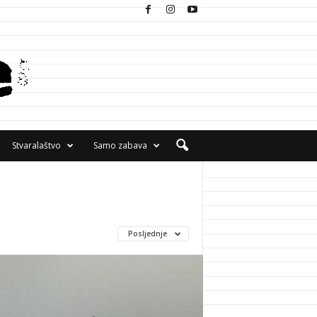
Stvaralaštvo
Samo zabava
Posljednje