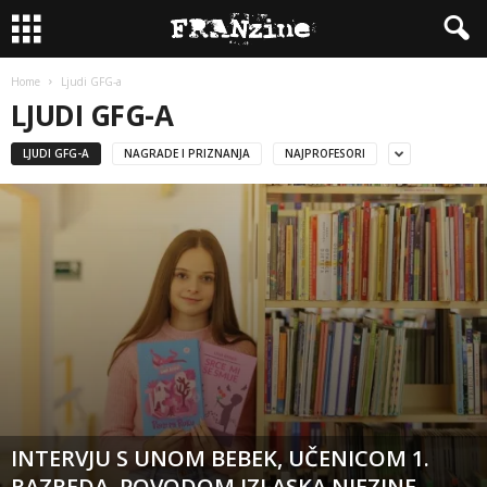
Home
Ljudi GFG-a
LJUDI GFG-A
LJUDI GFG-A
NAGRADE I PRIZNANJA
NAJPROFESORI
INTERVJU S UNOM BEBEK, UČENICOM 1.
RAZREDA, POVODOM IZLASKA NJEZINE