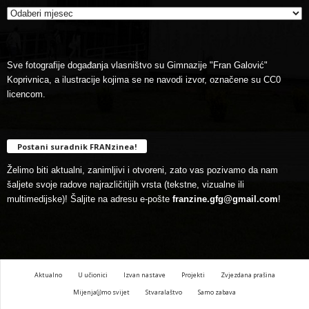
Sve fotografije događanja vlasništvo su Gimnazije "Fran Galović"
Koprivnica, a ilustracije kojima se ne navodi izvor, označene su CC0
licencom.
Postani suradnik FRANzinea!
Želimo biti aktualni, zanimljivi i otvoreni, zato vas pozivamo da nam
šaljete svoje radove najrazličitijih vrsta (tekstne, vizualne ili
multimedijske)! Šaljite na adresu e-pošte
franzine.gfg@gmail.com
!
Aktualno
U učionici
Izvan nastave
Projekti
Zvjezdana prašina
Mijenja(j)mo svijet
Stvaralaštvo
Samo zabava