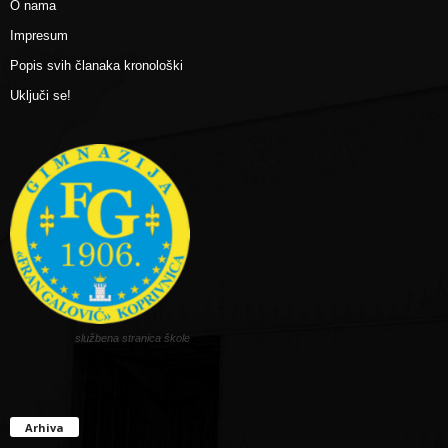
O nama
Impresum
Popis svih članaka kronološki
Uključi se!
službena stranica škole
Arhiva
Arhiva