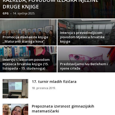
DRUGE KNJIGE
GFG
-
14. siječnja 2025.
Intervju s prevoditeljicom
Promocija dvanaeste knjige
povodom Mjeseca hrvatske
,,Maturanti staroga kova”
knjige
Intervju s lektorom povodom
Mjeseca hrvatske knjige (15.
Predstavljamo Ivu Betlehem i
listopada – 15. studenoga)
njene crteže
17. turnir mladih fizičara
18. prosinca 2019.
Prepoznata izvrsnost gimnazijskih
matematičarki