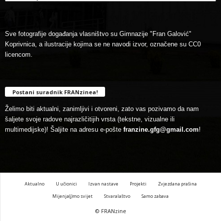
Sve fotografije događanja vlasništvo su Gimnazije "Fran Galović"
Koprivnica, a ilustracije kojima se ne navodi izvor, označene su CC0
licencom.
Postani suradnik FRANzinea!
Želimo biti aktualni, zanimljivi i otvoreni, zato vas pozivamo da nam
šaljete svoje radove najrazličitijih vrsta (tekstne, vizualne ili
multimedijske)! Šaljite na adresu e-pošte
franzine.gfg@gmail.com
!
Aktualno
U učionici
Izvan nastave
Projekti
Zvjezdana prašina
Mijenja(j)mo svijet
Stvaralaštvo
Samo zabava
© FRANzine