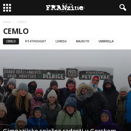
Home
CEMLO
CEMLO
CEMLO
FIT4THOUGHT
LORESU
MA(R)TH
UMBRELLA
Gimnazijske snježne radosti u Gorskom