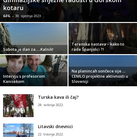
kotaru
GFG
-
30. siječnja 2023.
Terenska nastava – kako to
Subota je dan za…..Kalnik!
rade Španjolci ?!
Na planincah sončece sije …
Intervju s profesorom
CEMLO projektne aktivnosti u
Kanisekom
Sloveniji
Turska kava ili čaj?
28. svibnja 2022.
Litavski dnevnici
22. travnja 2022.