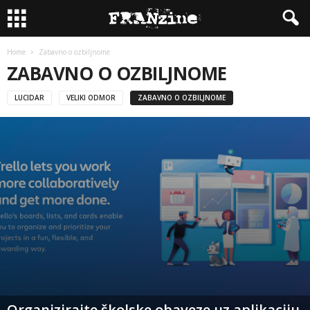
Home
Zabavno o ozbiljnome
ZABAVNO O OZBILJNOME
LUCIDAR
VELIKI ODMOR
ZABAVNO O OZBILJNOME
Organizirajte školske obaveze uz aplikaciju