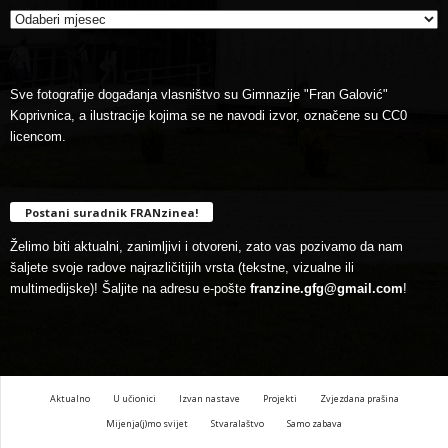
Sve fotografije događanja vlasništvo su Gimnazije "Fran Galović"
Koprivnica, a ilustracije kojima se ne navodi izvor, označene su CC0
licencom.
Postani suradnik FRANzinea!
Želimo biti aktualni, zanimljivi i otvoreni, zato vas pozivamo da nam
šaljete svoje radove najrazličitijih vrsta (tekstne, vizualne ili
multimedijske)! Šaljite na adresu e-pošte
franzine.gfg@gmail.com
!
Aktualno
U učionici
Izvan nastave
Projekti
Zvjezdana prašina
Mijenja(j)mo svijet
Stvaralaštvo
Samo zabava