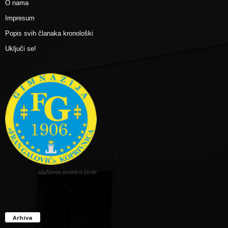
O nama
Impresum
Popis svih članaka kronološki
Uključi se!
službena stranica škole
Arhiva
Arhiva