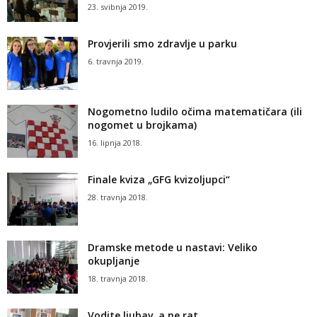
23. svibnja 2019.
Provjerili smo zdravlje u parku
6. travnja 2019.
Nogometno ludilo očima matematičara (ili
nogomet u brojkama)
16. lipnja 2018.
Finale kviza „GFG kvizoljupci“
28. travnja 2018.
Dramske metode u nastavi: Veliko
okupljanje
18. travnja 2018.
Vodite ljubav, a ne rat