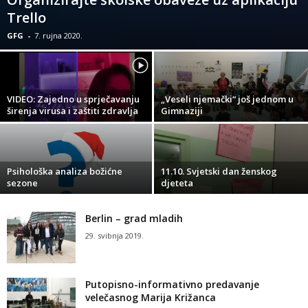
Trello
GFG
-
7. rujna 2020.
VIDEO: Zajedno u sprječavanju
„Veseli njemački“ još jednom u
širenja virusa i zaštiti zdravlja
Gimnaziji
Psihološka analiza božićne
11.10. Svjetski dan ženskog
sezone
djeteta
Berlin – grad mladih
29. svibnja 2019.
Putopisno-informativno predavanje
velečasnog Marija Križanca