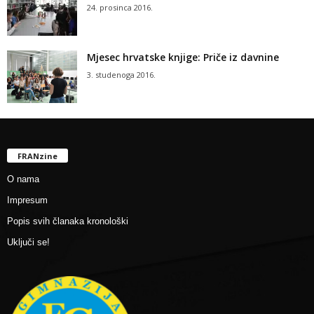
24. prosinca 2016.
Mjesec hrvatske knjige: Priče iz davnine
3. studenoga 2016.
FRANzine
O nama
Impresum
Popis svih članaka kronološki
Uključi se!