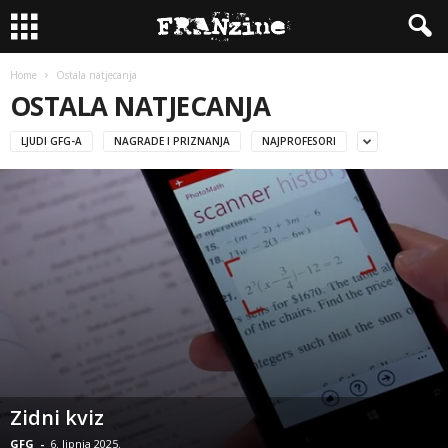
Home
Ostala natjecanja
OSTALA NATJECANJA
LJUDI GFG-A
NAGRADE I PRIZNANJA
NAJPROFESORI
Zidni kviz
GFG
-
6. lipnja 2025.