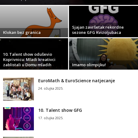
Sjajan završetak rekordne
Klokan bez granica
sezone GFG Kvizoljubaca
10. Talent show oduševio
Koprivnicu: Mladi kreativci
zablistali u Domu mladih
Imamo olimpijku!
EuroMath & EuroScience natjecanje
24. ožujka 2025.
10. Talent show GFG
17. ožujka 2025.