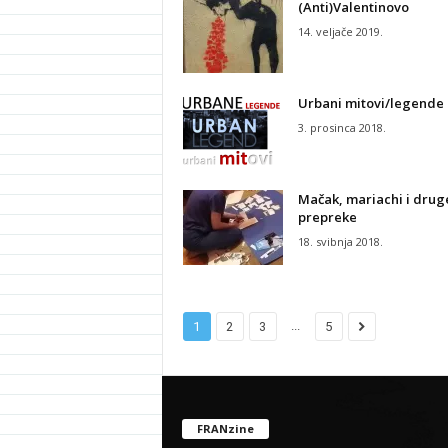
(Anti)Valentinovo
14. veljače 2019.
Urbani mitovi/legende
3. prosinca 2018.
Mačak, mariachi i drug
prepreke
18. svibnja 2018.
...
1
2
3
5
FRANzine