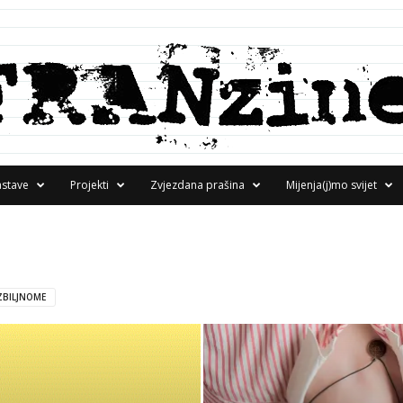
astave
Projekti
Zvjezdana prašina
Mijenja(j)mo svijet
BILJNOME