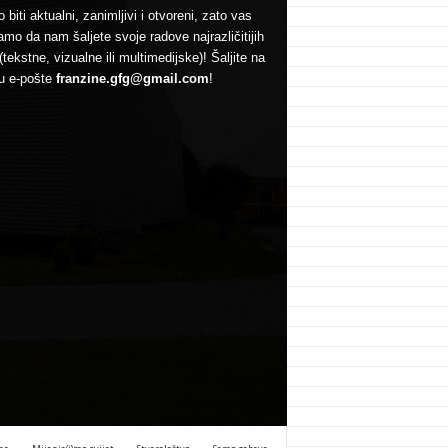
 biti aktualni, zanimljivi i otvoreni, zato vas
mo da nam šaljete svoje radove najrazličitijih
(tekstne, vizualne ili multimedijske)! Šaljite na
u e-pošte
franzine.gfg@gmail.com
!