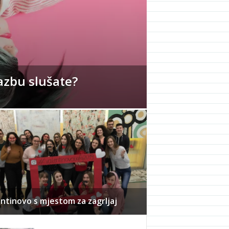
azbu slušate?
ntinovo s mjestom za zagrljaj