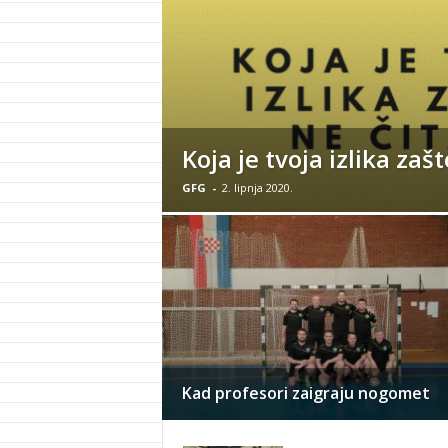
Koja je tvoja izlika zaš
GFG
-
2. lipnja 2020.
Kad profesori zaigraju nogomet