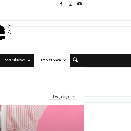
Stvaralaštvo
Samo zabava
Posljednje