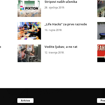
Stripovi naših učenika
28. siječnja 2019.
„Life Hacks“ za prve razrede
16. rujna 2018.
e
Vodite ljubav, a ne rat
12. travnja 2018.
Arhiva
Pos
Arhiva