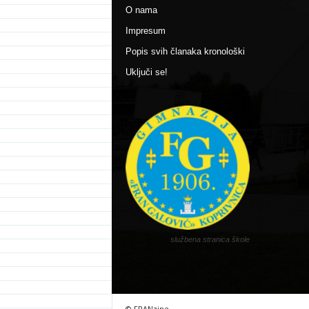
O nama
Impresum
Popis svih članaka kronološki
Uključi se!
službena stranica škole
© FRANzine