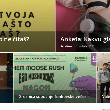
to ne čitaš?
Anketa: Kakvu gl
Kristina
-
8. veljače 2020.
Groznica subotnje funkovske večeri
Vale