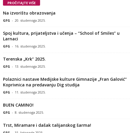
PROČITAJTE VIŠE
Na izvorištu obrazovanja
GFG
-
20. studenoga 2025.
Spoj kultura, prijateljstva i učenja – “School of Smiles” u
Larnaci
GFG
-
16. studenoga 2025.
Terenska „Krk“ 2025.
GFG
-
13. studenoga 2025.
Polaznici nastave Medijske kulture Gimnazije „Fran Galović“
Koprivnica na predavanju Dig studija
GFG
-
11. studenoga 2025.
BUEN CAMINO!
GFG
-
8. studenoga 2025.
Trst, Miramare i dašak talijanskog šarma!
GFG
-
31. listopada 2025.