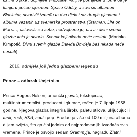
iznimno jake i dojmljive simbolike, vidljive ponajviše u tome da je
karijeru počeo pjesmom Space Oddity, a završio albumom
Blackstar, stvorivši između ta dva djela i niz drugih pjesama i
albuma vezanih uz svemirska prostranstva (Starman, Life on
Mars…) ostavivši iza sebe, nedvojbeno je, pravi i divni svemir
glazbe koju je stvorio. Svemir koji nikada neće nestati.
(Marinko
Krmpotić,
Divni svemir glazbe Davida Bowieja baš nikada neće
nestati
)
odnijela još jednu glazbenu legendu
Prince – odlazak Umjetnika
Prince Rogers Nelson, američki pjevač, tekstopisac,
multiinstrumentalist, producent i glumac, rođen je 7. lipnja 1958.
godine. Njegova glazba integrira široku paletu stilova, uključujući i
funk, rock, R&B, soul
i pop. Prodao je više od 100 milijuna albuma
diljem svijeta, što ga čini jednim od najprodavanijih izvođača svih
vremena. Prince je osvojio sedam
Grammyja
, nagradu
Zlatni