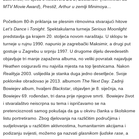
MTV Movie Award
),
Prestiž
,
Arthur u zemlji Minimoya…
Početkom 80-ih priklanja se plesnim ritmovima stvarajući hitove
Let’s Dance
i
Tonight
. Spektakularna turneja
Serious Moonlight
predstavlja ga krajem 20. stoljeća novom naraštaju. U sklopu te
turneje u rujnu 1990. napunio je zagrebački Maksimir, a drugi put
gostuje u Zagrebu u srpnju 1997. U drugome dijelu devedesetih
objavljuje tri manje zapažena albuma, no veliki povratak najavljuje
Heathen
osiguravši mu najviša mjesta na top ljestvicama. Nakon
Realityja
2003. uslijedila je stanka duga jedno desetljeće. Svoje
poklonike obradovao je 2013. albumom
The Next Day
. Zadnji
Bowiejev album, hvaljeni
Blackstar
, objavljen je 8. siječnja, na
Bowiejev 69. rođendan, tri dana prije njegove smrti. Bowiejev život
i stvaralaštvo neiscrpna su tema i ispričavamo se na
pretencioznosti samog pokušaja da ga u okviru članka u školskome
listu portretiramo. Zbog djelovanja na različitim područjima i
sudjelovanja u različitim aktivnostima, humanitarnim akcijama i
podizanju svijesti, možemo ga nazvati
glasnikom ljudske rase
, a