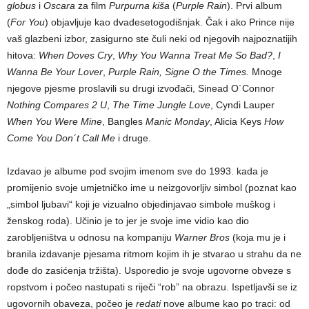
globus
i
Oscara
za film
Purpurna kiša
(
Purple Rain
). Prvi album
(
For You
) objavljuje kao dvadesetogodišnjak. Čak i ako Prince nije
vaš glazbeni izbor, zasigurno ste čuli neki od njegovih najpoznatijih
hitova:
When Doves Cry
,
Why You Wanna Treat Me So Bad?
,
I
Wanna Be Your Lover
,
Purple Rain, Signe O the Times.
Mnoge
njegove pjesme proslavili su drugi izvođači, Sinead O´Connor
Nothing Compares 2 U
,
The Time Jungle Love
, Cyndi Lauper
When You Were Mine
, Bangles
Manic Monday
, Alicia Keys
How
Come You Don´t Call Me
i druge.
Izdavao je albume pod svojim imenom sve do 1993. kada je
promijenio svoje umjetničko ime u neizgovorljiv simbol (poznat kao
„simbol ljubavi“ koji je vizualno objedinjavao simbole muškog i
ženskog roda). Učinio je to jer je svoje ime vidio kao dio
zarobljeništva u odnosu na kompaniju
Warner Bros
(koja mu je i
branila izdavanje pjesama ritmom kojim ih je stvarao u strahu da ne
dođe do zasićenja tržišta). Usporedio je svoje ugovorne obveze s
ropstvom i počeo nastupati s riječi “rob” na obrazu. Ispetljavši se iz
ugovornih obaveza, počeo je
redati
nove albume kao po traci: od