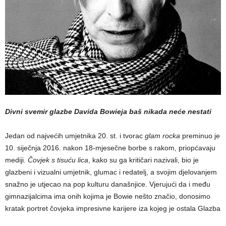
Divni svemir glazbe Davida Bowieja baš nikada neće nestati
Jedan od najvećih umjetnika 20. st. i tvorac
glam rocka
preminuo je
10. siječnja 2016. nakon 18-mjesečne borbe s rakom, priopćavaju
mediji.
Čovjek s tisuću lica
, kako su ga kritičari nazivali, bio je
glazbeni i vizualni umjetnik, glumac i redatelj, a svojim djelovanjem
snažno je utjecao na pop kulturu današnjice. Vjerujući da i među
gimnazijalcima ima onih kojima je Bowie nešto značio, donosimo
kratak portret čovjeka impresivne karijere iza kojeg je ostala Glazba