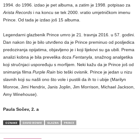
1994. do 1996. izdao je pet albuma, a zatim je 1998. potpisao za
Arista Records
i na koncu se tek 2000. vratio umjetničkom imenu
Prince. Od tada je izdao još 15 albuma.
Legendarni glazbenik Prince umro je 21. travnja 2016. u 57. godini.
Dan nakon što je bilo utvrđeno da je Prince preminuo od posljedica
predoziranja opijatima, objavljeno je i koji lijekovi su ga ubili. Prema
analizi kobna je bila prevelika doza
Fentanyla
, snažnog analgetika
koji stručnjaci uspoređuju s morfijem. Neki kažu da je Prince još od
snimanja filma
Purple Rain
bio teški ovisnik. Prince je jedan u nizu
slavnih koji su našli ono što vole i pustili da ih to i ubije (Marilyn
Monroe, Jimi Hendrix, Janis Joplin, Jim Morrison, Michael Jackson,
Amy Winehouse).
Paula Sočev, 2. a
OZNAKE
DAVID BOWIE
GLAZBA
PRINCE