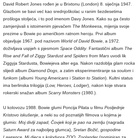
David Robert Jones rođen je u Brixtonu (London) 8. siječnja 1947.
Glazbom se bavi već kao srednjoškolac u ranim šezdesetima
prošloga stoljeća, i to pod imenom Davy Jones. Kako su ga često
zamjenjivali s istoimenim pjevačem
The Monkees
a, mijenja svoje
prezime u Bowie po američkom ratnom heroju. Prvi album
objavljuje 1967. pod nazivom
World of David Bowie
, a 1972.
doživljava uspjeh s pjesmom
Space Oddity
. Fantastični album
The
Rise and Fall of Ziggy Stardust and Spiders from Mars
uvodi lik
Ziggyja Stardusta, Bowiejeva alter ega. Nakon razdoblja
glam rocka
slijedi album
Diamond Dogs
, a zatim eksperimentiranje sa
soulom
i
funkom
(albumi
Young Americans
i
Station to Station
). Kultni status
ima berlinska trilogija (
Low, Heroes, Lodger
), nakon koje stvara
rokerski snažan album
Scarry Monsters
(1980.).
U kolovozu 1988. Bowie glumi Poncija Pilata u filmu
Posljednje
Kristovo iskušenje
, a neki su od poznatijih filmova u kojima je
glumio:
Moj divlji zapad, Čovjek koji je pao na zemlju
(nagrada
Saturn Award
za najboljeg glumca)
, Sretan Božić, gospodine
Lawrence,
Mi djeca s kolodvora ZOO, Zoolander
(nominiran za