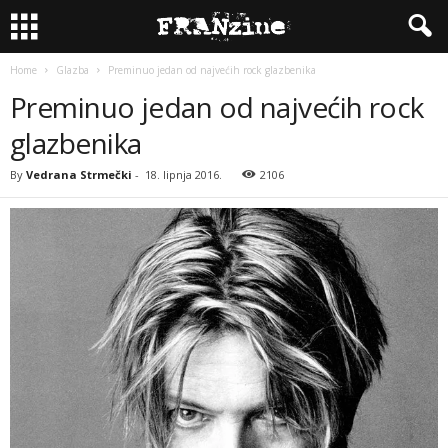
Home
Glazba
Preminuo jedan od najvećih rock glazbenika
Preminuo jedan od najvećih rock
glazbenika
By
Vedrana Strmečki
-
18. lipnja 2016.
2106