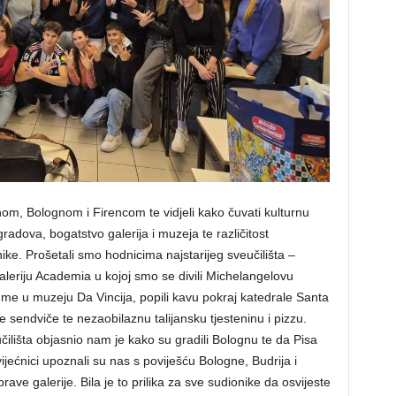
nom, Bolognom i Firencom te vidjeli kako čuvati kulturnu
radova, bogatstvo galerija i muzeja te različitost
ke. Prošetali smo hodnicima najstarijeg sveučilišta –
aleriju Academia u kojoj smo se divili Michelangelovu
ume u muzeju Da Vincija, popili kavu pokraj katedrale Santa
ke sendviče te nezaobilaznu talijansku tjesteninu i pizzu.
čilišta objasnio nam je kako su gradili Bolognu te da Pisa
vijećnici upoznali su nas s poviješću Bologne, Budrija i
ve galerije. Bila je to prilika za sve sudionike da osvijeste