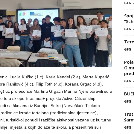
GFG
Spoj 
“Sch
GFG
Tere
GFG
Pola
Gimn
pred
nici Lucija Kučko (1.c), Karla Kenđel (2.a), Marta Kuparić
GFG
ora Ranilović (4.c), Filip Toth (4.c), Korana Grgac (4.d),
g) uz profesorice Martinu Grgac i Marinu Njerš boravili su u
BUE
 je to u sklopu Erasmus+ projekta Active Citizenship –
GFG
odi sa školama iz Budrija i Sotre (Norveška). Tijekom
radionice izrade tortelona (tradicionalne tjestenine),
Trst
šarm
i, turističkoj ponudi i različite aktivnosti vezane uz kulturnu
mlje, mjesta iz kojih dolaze te školu, a prezentirali su i
GFG