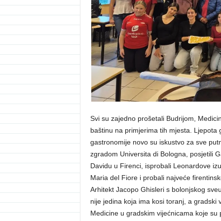
Svi su zajedno prošetali Budrijom, Medici
baštinu na primjerima tih mjesta. Ljepota g
gastronomije novo su iskustvo za sve putni
zgradom Universita di Bologna, posjetili G
Davidu u Firenci, isprobali Leonardove iz
Maria del Fiore i probali najveće firentins
Arhitekt Jacopo Ghisleri s bolonjskog sveu
nije jedina koja ima kosi toranj, a gradski 
Medicine u gradskim vijećnicama koje su pra