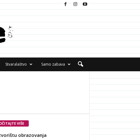
Stvaralaštvo
Samo zabava
OČITAJTE VIŠE
zvorištu obrazovanja