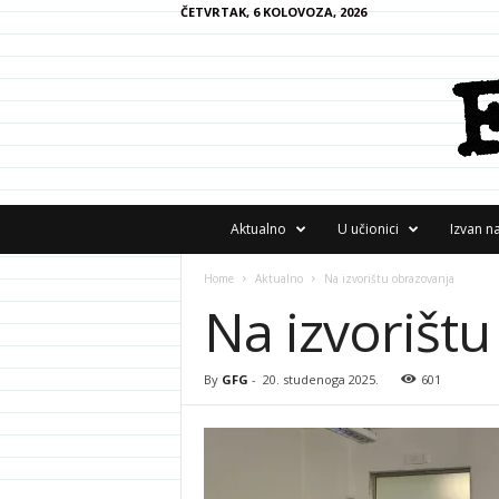
ČETVRTAK, 6 KOLOVOZA, 2026
F
Aktualno
U učionici
Izvan n
R
A
Home
Aktualno
Na izvorištu obrazovanja
N
Na izvorišt
z
i
n
e
By
GFG
-
20. studenoga 2025.
601