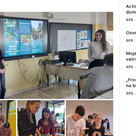
Acti
doma
GFG
Osvr
GFG
Moje
vatr
GFG
„Fro
na b
GFG