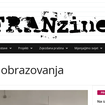
astave
Projekti
Zvjezdana prašina
Mijenja(j)mo svijet
u obrazovanja
PR
Na i