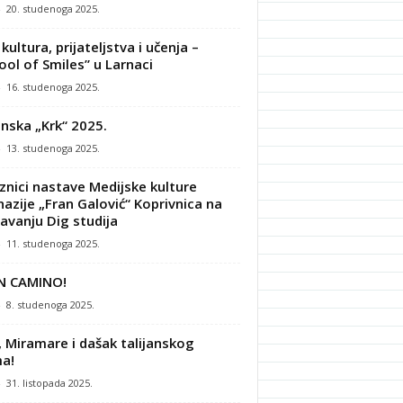
-
20. studenoga 2025.
kultura, prijateljstva i učenja –
ool of Smiles” u Larnaci
-
16. studenoga 2025.
nska „Krk“ 2025.
-
13. studenoga 2025.
znici nastave Medijske kulture
azije „Fran Galović“ Koprivnica na
avanju Dig studija
-
11. studenoga 2025.
N CAMINO!
-
8. studenoga 2025.
, Miramare i dašak talijanskog
a!
-
31. listopada 2025.