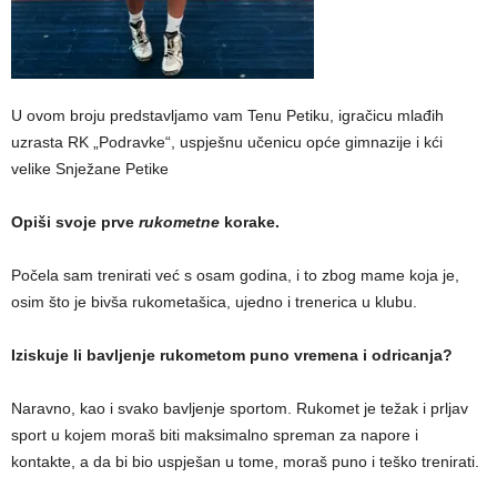
U ovom broju predstavljamo vam Tenu Petiku, igračicu mlađih
uzrasta RK „Podravke“, uspješnu učenicu opće gimnazije i kći
velike Snježane Petike
Opiši svoje prve
rukometne
korake.
Počela sam trenirati već s osam godina, i to zbog mame koja je,
osim što je bivša rukometašica, ujedno i trenerica u klubu.
Iziskuje li bavljenje rukometom puno vremena i odricanja?
Naravno, kao i svako bavljenje sportom. Rukomet je težak i prljav
sport u kojem moraš biti maksimalno spreman za napore i
kontakte, a da bi bio uspješan u tome, moraš puno i teško trenirati.