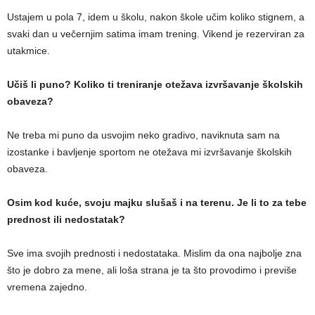
Ustajem u pola 7, idem u školu, nakon škole učim koliko stignem, a
svaki dan u večernjim satima imam trening. Vikend je rezerviran za
utakmice.
Učiš li puno? Koliko ti treniranje otežava izvršavanje školskih
obaveza?
Ne treba mi puno da usvojim neko gradivo, naviknuta sam na
izostanke i bavljenje sportom ne otežava mi izvršavanje školskih
obaveza.
Osim kod kuće, svoju majku slušaš i na terenu. Je li to za tebe
prednost ili nedostatak?
Sve ima svojih prednosti i nedostataka. Mislim da ona najbolje zna
što je dobro za mene, ali loša strana je ta što provodimo i previše
vremena zajedno.