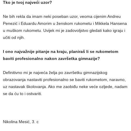
Tko je tvoj najveći uzor?
Ne bih rekla da imam neki poseban uzor, veoma cijenim Andreu
Penezić i Eduardu Amorim u ženskom rukometu i Mikkela Hansena
u muškom rukometu. Uvijek mi je zadovoljstvo gledati kako igraju i
učiti od njih.
I ono najvažnije pitanje na kraju, planiraš li se rukometom
baviti profesionalno nakon završetka gimnazije?
Definitivno mi je najveća želja po završetku gimnazijskog
obrazovanja nastaviti profesionalno se baviti rukometom, naravno,
uz nastavak školovanja. Ako me zaobiđu neke veće ozljede, nadam
se da ću to i ostvariti.
Nikolina Mesić, 3. c