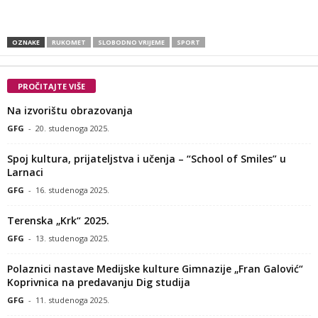
OZNAKE
RUKOMET
SLOBODNO VRIJEME
SPORT
PROČITAJTE VIŠE
Na izvorištu obrazovanja
GFG
-
20. studenoga 2025.
Spoj kultura, prijateljstva i učenja – “School of Smiles” u
Larnaci
GFG
-
16. studenoga 2025.
Terenska „Krk“ 2025.
GFG
-
13. studenoga 2025.
Polaznici nastave Medijske kulture Gimnazije „Fran Galović“
Koprivnica na predavanju Dig studija
GFG
-
11. studenoga 2025.