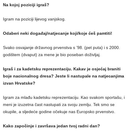
Na kojoj poziciji igraš?
Igram na poziciji lijevog vanjskog.
Odaberi neki događaj/natjecanje koji/koje ćeš pamtiti!
Svako osvajanje državnog prvenstva s ’98. (pet puta) i s 2000.
godištem (dvaput) za mene je bio poseban doživljaj.
Igraš i za kadetsku reprezentaciju. Kakav je osjećaj braniti
boje nacionalnog dresa? Jeste li nastupale na natjecanjima
izvan Hrvatske?
Igram za mlađu kadetsku reprezentaciju. Kao svakom sportašu, i
meni je izuzetna čast nastupati za svoju zemlju. Tek smo se
okupile, a sljedeće godine očekuje nas Europsko prvenstvo.
Kako započinje i završava jedan tvoj radni dan?