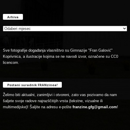
Arhiva
Arhiva
Sve fotografije događanja vlasništvo su Gimnazije "Fran Galović"
Koprivnica, a ilustracije kojima se ne navodi izvor, označene su CC0
licencom.
Postani suradnik FRANzinea!
Želimo biti aktualni, zanimljivi i otvoreni, zato vas pozivamo da nam
šaljete svoje radove najrazličitijih vrsta (tekstne, vizualne ili
multimedijske)! Šaljite na adresu e-pošte
franzine.gfg@gmail.com
!