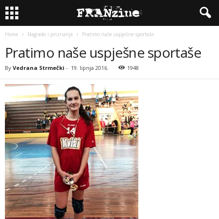
Home
Nagrade i priznanja
Pratimo naše uspješne sportaše
Pratimo naše uspješne sportaše
By
Vedrana Strmečki
-
19. lipnja 2016.
1948