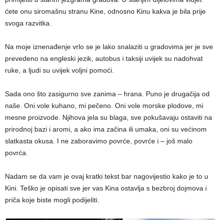
ćete onu siromašnu stranu Kine, odnosno Kinu kakva je bila prije
svoga razvitka.
Na moje iznenađenje vrlo se je lako snalaziti u gradovima jer je sve
prevedeno na engleski jezik, autobus i taksiji uvijek su nadohvat
ruke, a ljudi su uvijek voljni pomoći.
Sada ono što zasigurno sve zanima – hrana. Puno je drugačija od
naše. Oni vole kuhano, mi pečeno. Oni vole morske plodove, mi
mesne proizvode. Njihova jela su blaga, sve pokušavaju ostaviti na
prirodnoj bazi i aromi, a ako ima začina ili umaka, oni su većinom
slatkasta okusa. I ne zaboravimo povrće, povrće i – još malo
povrća.
Nadam se da vam je ovaj kratki tekst bar nagovijestio kako je to u
Kini. Teško je opisati sve jer vas Kina ostavlja s bezbroj dojmova i
priča koje biste mogli podijeliti.