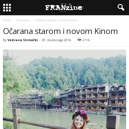
Home
Putovanja
Očarana starom i novom Kinom
Očarana starom i novom Kinom
By
Vedrana Strmečki
-
29. studenoga 2016.
2116