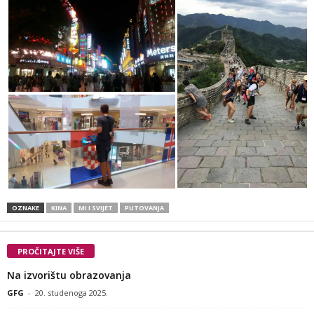
OZNAKE
KINA
MI I SVIJET
PUTOVANJA
PROČITAJTE VIŠE
Na izvorištu obrazovanja
GFG
-
20. studenoga 2025.