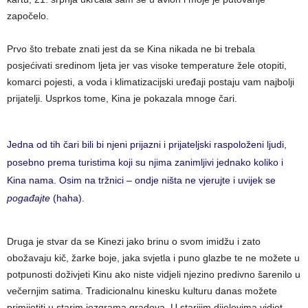
započelo.
Prvo što trebate znati jest da se Kina nikada ne bi trebala
posjećivati sredinom ljeta jer vas visoke temperature žele otopiti,
komarci pojesti, a voda i klimatizacijski uređaji postaju vam najbolji
prijatelji. Usprkos tome, Kina je pokazala mnoge čari.
Jedna od tih čari bili bi njeni prijazni i prijateljski raspoloženi ljudi,
posebno prema turistima koji su njima zanimljivi jednako koliko i
Kina nama. Osim na tržnici – ondje ništa ne vjerujte i uvijek se
pogađajte
(haha).
Druga je stvar da se Kinezi jako brinu o svom imidžu i zato
obožavaju kič, žarke boje, jaka svjetla i puno glazbe te ne možete u
potpunosti doživjeti Kinu ako niste vidjeli njezino predivno šarenilo u
večernjim satima. Tradicionalnu kinesku kulturu danas možete
primijetiti u starim jezgrama gradova. U starijim dijelovima vidjet