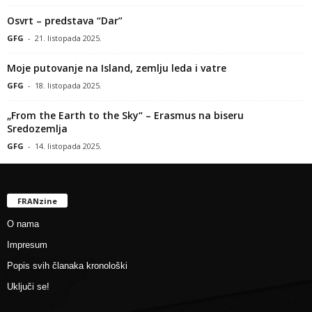
Osvrt – predstava “Dar”
GFG
-
21. listopada 2025.
Moje putovanje na Island, zemlju leda i vatre
GFG
-
18. listopada 2025.
„From the Earth to the Sky“ – Erasmus na biseru
Sredozemlja
GFG
-
14. listopada 2025.
FRANzine
O nama
Impresum
Popis svih članaka kronološki
Uključi se!