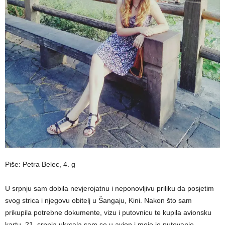
Piše: Petra Belec, 4. g
U srpnju sam dobila nevjerojatnu i neponovljivu priliku da posjetim
svog strica i njegovu obitelj u Šangaju, Kini. Nakon što sam
prikupila potrebne dokumente, vizu i putovnicu te kupila avionsku
kartu, 21. srpnja ukrcala sam se u avion i moje je putovanje