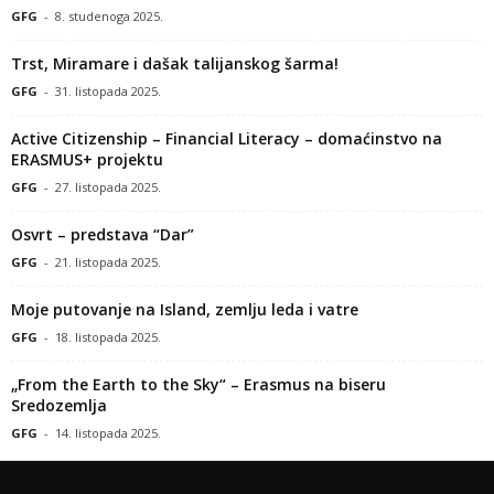
GFG
-
8. studenoga 2025.
Trst, Miramare i dašak talijanskog šarma!
GFG
-
31. listopada 2025.
Active Citizenship – Financial Literacy – domaćinstvo na
ERASMUS+ projektu
GFG
-
27. listopada 2025.
Osvrt – predstava “Dar”
GFG
-
21. listopada 2025.
Moje putovanje na Island, zemlju leda i vatre
GFG
-
18. listopada 2025.
„From the Earth to the Sky“ – Erasmus na biseru
Sredozemlja
GFG
-
14. listopada 2025.