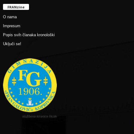
FRANzine
O nama
Impresum
Popis svih članaka kronološki
Uključi se!
službena stranica škole