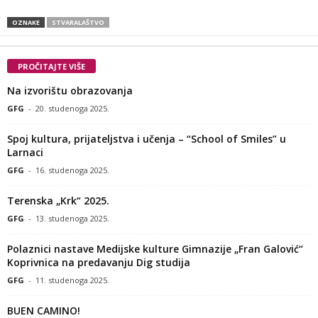
OZNAKE
STVARALAŠTVO
PROČITAJTE VIŠE
Na izvorištu obrazovanja
GFG
-
20. studenoga 2025.
Spoj kultura, prijateljstva i učenja – “School of Smiles” u
Larnaci
GFG
-
16. studenoga 2025.
Terenska „Krk“ 2025.
GFG
-
13. studenoga 2025.
Polaznici nastave Medijske kulture Gimnazije „Fran Galović“
Koprivnica na predavanju Dig studija
GFG
-
11. studenoga 2025.
BUEN CAMINO!