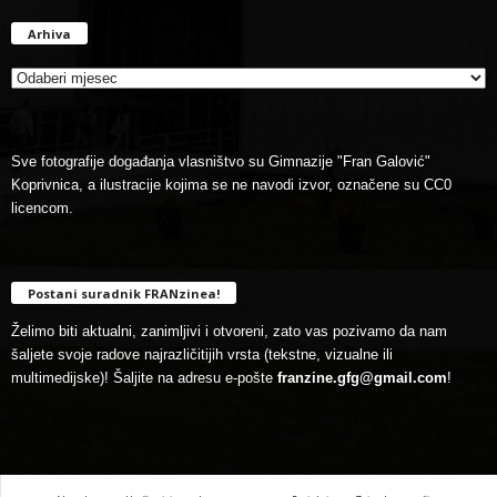
Arhiva
Arhiva
Sve fotografije događanja vlasništvo su Gimnazije "Fran Galović"
Koprivnica, a ilustracije kojima se ne navodi izvor, označene su CC0
licencom.
Postani suradnik FRANzinea!
Želimo biti aktualni, zanimljivi i otvoreni, zato vas pozivamo da nam
šaljete svoje radove najrazličitijih vrsta (tekstne, vizualne ili
multimedijske)! Šaljite na adresu e-pošte
franzine.gfg@gmail.com
!