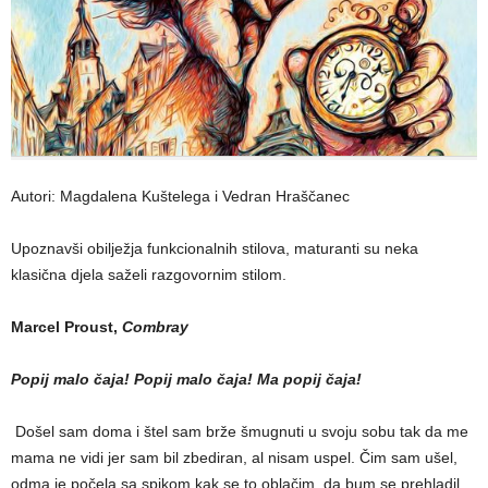
Autori: Magdalena Kuštelega i Vedran Hraščanec
Upoznavši obilježja funkcionalnih stilova, maturanti su neka
klasična djela saželi razgovornim stilom.
Marcel Proust,
Combray
Popij malo čaja! Popij
malo
čaja! Ma popij čaja!
Došel sam doma i štel sam brže šmugnuti u svoju sobu tak da me
mama ne vidi jer sam bil zbediran, al nisam uspel. Čim sam ušel,
odma je počela sa spikom kak se to oblačim, da bum se prehladil,