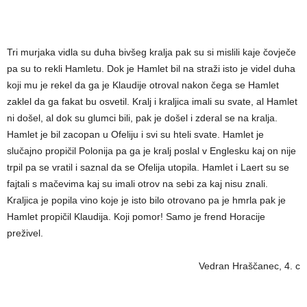
Tri murjaka vidla su duha bivšeg kralja pak su si mislili kaje čovječe
pa su to rekli Hamletu. Dok je Hamlet bil na straži isto je videl duha
koji mu je rekel da ga je Klaudije otroval nakon čega se Hamlet
zaklel da ga fakat bu osvetil. Kralj i kraljica imali su svate, al Hamlet
ni došel, al dok su glumci bili, pak je došel i zderal se na kralja.
Hamlet je bil zacopan u Ofeliju i svi su hteli svate. Hamlet je
slučajno propičil Polonija pa ga je kralj poslal v Englesku kaj on nije
trpil pa se vratil i saznal da se Ofelija utopila. Hamlet i Laert su se
fajtali s mačevima kaj su imali otrov na sebi za kaj nisu znali.
Kraljica je popila vino koje je isto bilo otrovano pa je hmrla pak je
Hamlet propičil Klaudija. Koji pomor! Samo je frend Horacije
preživel.
Vedran Hraščanec, 4. c