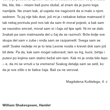
bla, bla, bla – nisam baš puno slušal, al znam da je puno toga
namljela. Ne znam kak, al uspela me nagovorit da si malo s njom
sednem. To joj nije bilo dost, još mi je i nekakve kekse matmazel il
tak nekaj porinula pod nos tak da sam ih moral pojesti, a kak sam
se navodno smrzel, moral sam si i čaja od lipe spiti. Ni mi se dalo
žvakati pa sam matmazela del u čaj da se razmoči. Brže-bolje sve
skupa del sam v zube i onda sam se razpametil. Svega sam se
setil! Svake nedelje mi je to teta Leonie nosila v krevet dok sam još
bil dete. Pa da, kak sam mogel zaboravit, tam su trg, kuće, birtija i
putevi po kojima sam stalno bežal sim-tam. Kak mi je onda bilo lepo
– e, da mi se vrnuti u ta vremena! Svakog detalja sam se setil, ko
da je sve zišlo s te šalice čaja. Baš za ne verovat.
Magdalena Kuštelega, 4. c
William Shakespeare,
Hamlet