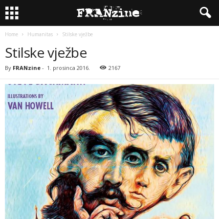
Home
Humanitas
Stilske vježbe
Stilske vježbe
By
FRANzine
-
1. prosinca 2016.
2167