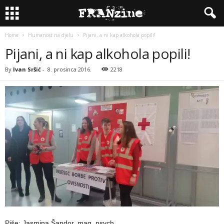
Home
Humanost na djelu
Pijani, a ni kap alkohola popili!
Pijani, a ni kap alkohola popili!
By
Ivan Sršić
-
8. prosinca 2016.
2218
Piše: Jasmina Šandor, mag. psych.