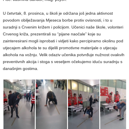
U četvrtak, 8. prosinca, u školi je održana još jedna aktivnost
povodom obilježavanja Mjeseca borbe protiv ovisnosti, i to u
suradnji s Crvenim križem i policijom. Učenici naše škole, volonteri
Crvenog križa, prezentirali su “pijane naočale” koje su
zainteresirani mogli isprobati i vidjeti kako percipiramo okolinu pod
utjecajem alkohola te su dijelili promotivne materijale o utjecaju
alkohola na vožnju. Velik odaziv učenika potvrđuje nužnost ovakvih
preventivnih akcija i stoga s veseljem očekujemo iduću suradnju s
današnjim gostima.