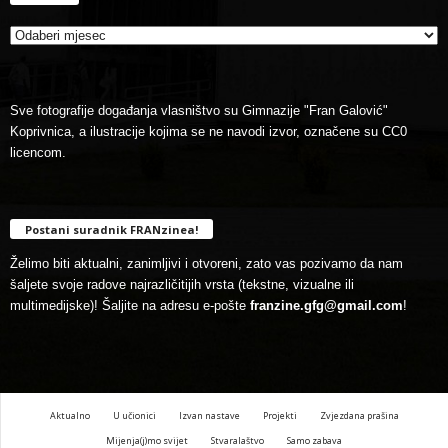
Sve fotografije događanja vlasništvo su Gimnazije "Fran Galović"
Koprivnica, a ilustracije kojima se ne navodi izvor, označene su CC0
licencom.
Postani suradnik FRANzinea!
Želimo biti aktualni, zanimljivi i otvoreni, zato vas pozivamo da nam
šaljete svoje radove najrazličitijih vrsta (tekstne, vizualne ili
multimedijske)! Šaljite na adresu e-pošte
franzine.gfg@gmail.com
!
Aktualno
U učionici
Izvan nastave
Projekti
Zvjezdana prašina
Mijenja(j)mo svijet
Stvaralaštvo
Samo zabava