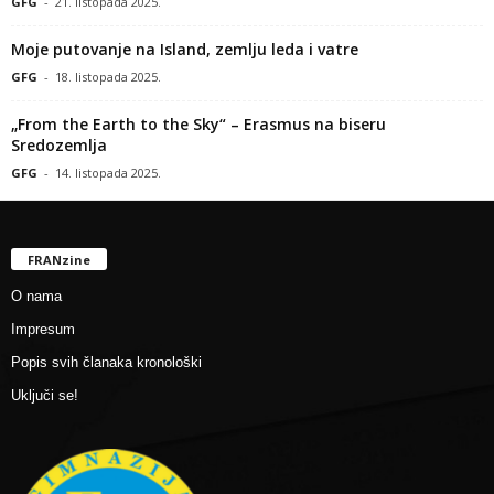
GFG
-
21. listopada 2025.
Moje putovanje na Island, zemlju leda i vatre
GFG
-
18. listopada 2025.
„From the Earth to the Sky“ – Erasmus na biseru
Sredozemlja
GFG
-
14. listopada 2025.
FRANzine
O nama
Impresum
Popis svih članaka kronološki
Uključi se!