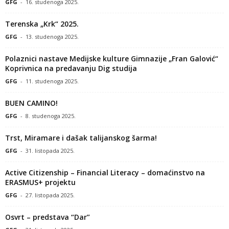
GFG
-
16. studenoga 2025.
Terenska „Krk“ 2025.
GFG
-
13. studenoga 2025.
Polaznici nastave Medijske kulture Gimnazije „Fran Galović“
Koprivnica na predavanju Dig studija
GFG
-
11. studenoga 2025.
BUEN CAMINO!
GFG
-
8. studenoga 2025.
Trst, Miramare i dašak talijanskog šarma!
GFG
-
31. listopada 2025.
Active Citizenship – Financial Literacy – domaćinstvo na
ERASMUS+ projektu
GFG
-
27. listopada 2025.
Osvrt – predstava “Dar”