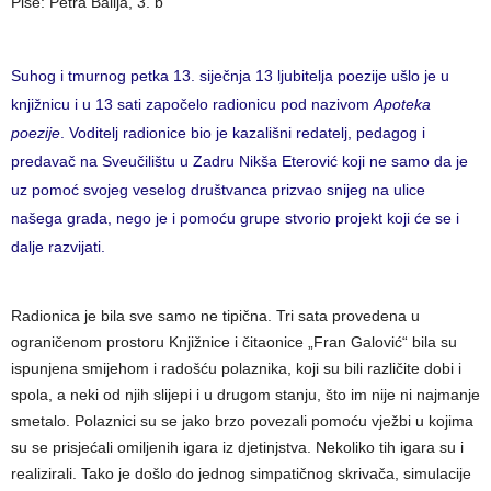
Piše: Petra Balija, 3. b
Suhog i tmurnog petka 13. siječnja 13 ljubitelja poezije ušlo je u
knjižnicu i u 13 sati započelo radionicu pod nazivom
Apoteka
poezije
. Voditelj radionice bio je kazališni redatelj, pedagog i
predavač na Sveučilištu u Zadru Nikša Eterović koji ne samo da je
uz pomoć svojeg veselog društvanca prizvao snijeg na ulice
našega grada, nego je i pomoću grupe stvorio projekt koji će se i
dalje razvijati.
Radionica je bila sve samo ne tipična. Tri sata provedena u
ograničenom prostoru Knjižnice i čitaonice „Fran Galović“ bila su
ispunjena smijehom i radošću polaznika, koji su bili različite dobi i
spola, a neki od njih slijepi i u drugom stanju, što im nije ni najmanje
smetalo. Polaznici su se jako brzo povezali pomoću vježbi u kojima
su se prisjećali omiljenih igara iz djetinjstva. Nekoliko tih igara su i
realizirali. Tako je došlo do jednog simpatičnog skrivača, simulacije