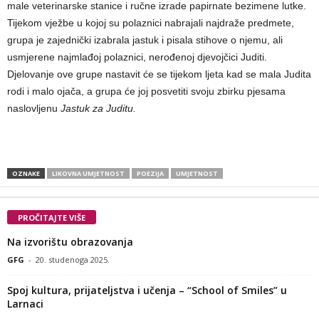
male veterinarske stanice i ručne izrade papirnate bezimene lutke.
Tijekom vježbe u kojoj su polaznici nabrajali najdraže predmete,
grupa je zajednički izabrala jastuk i pisala stihove o njemu, ali
usmjerene najmlađoj polaznici, nerođenoj djevojčici Juditi.
Djelovanje ove grupe nastavit će se tijekom ljeta kad se mala Judita
rodi i malo ojača, a grupa će joj posvetiti svoju zbirku pjesama
naslovljenu
Jastuk za Juditu.
OZNAKE
LIKOVNA UMJETNOST
POEZIJA
UMJETNOST
PROČITAJTE VIŠE
Na izvorištu obrazovanja
GFG
-
20. studenoga 2025.
Spoj kultura, prijateljstva i učenja – “School of Smiles” u
Larnaci