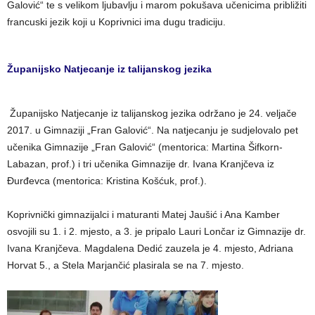
Galović“ te s velikom ljubavlju i marom pokušava učenicima približiti
francuski jezik koji u Koprivnici ima dugu tradiciju.
Županijsko Natjecanje iz talijanskog jezika
Županijsko Natjecanje iz talijanskog jezika održano je 24. veljače
2017. u Gimnaziji „Fran Galović“. Na natjecanju je sudjelovalo pet
učenika Gimnazije „Fran Galović“ (mentorica: Martina Šifkorn-
Labazan, prof.) i tri učenika Gimnazije dr. Ivana Kranjčeva iz
Đurđevca (mentorica: Kristina Košćuk, prof.).
Koprivnički gimnazijalci i maturanti Matej Jaušić i Ana Kamber
osvojili su 1. i 2. mjesto, a 3. je pripalo Lauri Lončar iz Gimnazije dr.
Ivana Kranjčeva. Magdalena Dedić zauzela je 4. mjesto, Adriana
Horvat 5., a Stela Marjančić plasirala se na 7. mjesto.