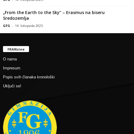
„From the Earth to the Sky“ – Erasmus na biseru
Sredozemlja
GFG
-
14. listopada 2025.
FRANzine
O nama
Impresum
Popis svih članaka kronološki
Uključi se!