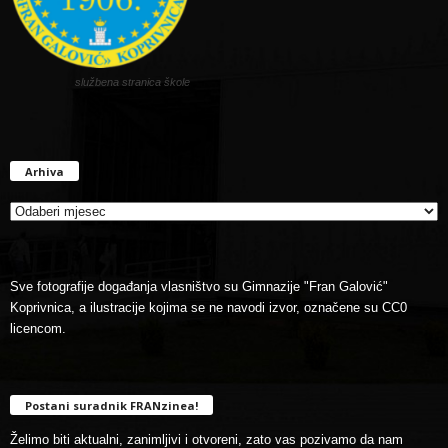
službena stranica škole
Arhiva
Arhiva
Sve fotografije događanja vlasništvo su Gimnazije "Fran Galović"
Koprivnica, a ilustracije kojima se ne navodi izvor, označene su CC0
licencom.
Postani suradnik FRANzinea!
Želimo biti aktualni, zanimljivi i otvoreni, zato vas pozivamo da nam