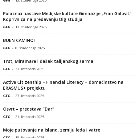
GFG
-
13. studenoga 2025.
Polaznici nastave Medijske kulture Gimnazije „Fran Galović“
Koprivnica na predavanju Dig studija
GFG
-
11. studenoga 2025.
BUEN CAMINO!
GFG
-
8. studenoga 2025.
Trst, Miramare i dašak talijanskog šarma!
GFG
-
31. listopada 2025.
Active Citizenship – Financial Literacy – domaćinstvo na
ERASMUS+ projektu
GFG
-
27. listopada 2025.
Osvrt – predstava “Dar”
GFG
-
21. listopada 2025.
Moje putovanje na Island, zemlju leda i vatre
GFG
-
18. listopada 2025.