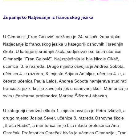
Županijsko Natjecanje iz francuskog jezika
U Gimnaziji „Fran Galović“ održano je 24. veljače županijsko
Natjecanje iz francuskog jezika u kategoriji osnovnih i srednjih
škola. U kategoriji srednjih škola sudjelovale su četiri učenice
Gimnazije “Fran Galović”. Najuspješnija je bila Nicole Cikač,
učenica 3. e razreda. Drugo mjesto osvojila je Andrea Sobota,
učenica 4. e razreda, 3. mjesto Arijana Antoljak, učenica 4. e, a
četvrto učenica Paula Laloš. Andrea Sobota namjerava studirati
francuski jezik, koji je zavoljela još u osnovnoj školi. Mentorica je
svim učenicama profesorica Martina Šifkorn-Labazan.
U kategoriji osnovnih škola 1. mjesto osvojila je Petra Ivković, a
drugo mjesto Josipa Sever, učenice 8. razreda Osnovne škole
„Braća Radić“, a mentorica im je bila mlada profesorica Ana
Osrečak. Profesorica Osrečak bivša je učenica Gimnazije „Fran