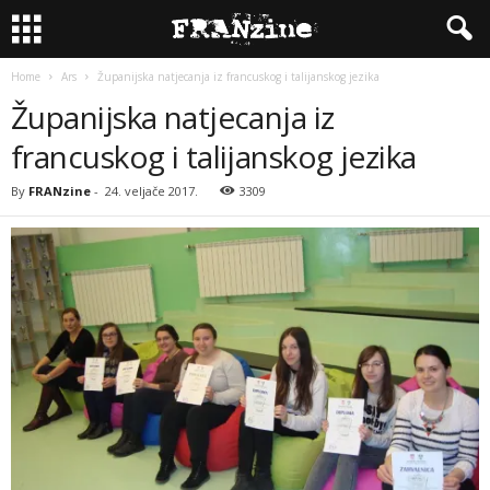
Home
Ars
Županijska natjecanja iz francuskog i talijanskog jezika
Županijska natjecanja iz
francuskog i talijanskog jezika
By
FRANzine
-
24. veljače 2017.
3309