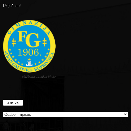
Uključi se!
službena stranica škole
Arhiva
Arhiva