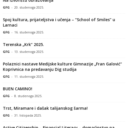
Na izvorištu obrazovanja
GFG
-
20. studenoga 2025.
Spoj kultura, prijateljstva i učenja – “School of Smiles” u
Larnaci
GFG
-
16. studenoga 2025.
Terenska „Krk“ 2025.
GFG
-
13. studenoga 2025.
Polaznici nastave Medijske kulture Gimnazije „Fran Galović“
Koprivnica na predavanju Dig studija
GFG
-
11. studenoga 2025.
BUEN CAMINO!
GFG
-
8. studenoga 2025.
Trst, Miramare i dašak talijanskog šarma!
GFG
-
31. listopada 2025.
Active Citizenship – Financial Literacy – domaćinstvo na