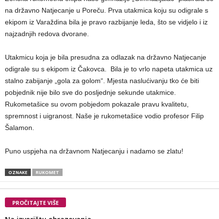
na državno Natjecanje u Poreču. Prva utakmica koju su odigrale s
ekipom iz Varaždina bila je pravo razbijanje leda, što se vidjelo i iz
najzadnjih redova dvorane.
Utakmicu koja je bila presudna za odlazak na državno Natjecanje
odigrale su s ekipom iz Čakovca. Bila je to vrlo napeta utakmica uz
stalno zabijanje „gola za golom“. Mjesta naslućivanju tko će biti
pobjednik nije bilo sve do posljednje sekunde utakmice.
Rukometašice su ovom pobjedom pokazale pravu kvalitetu,
spremnost i uigranost. Naše je rukometašice vodio profesor Filip
Šalamon.
Puno uspjeha na državnom Natjecanju i nadamo se zlatu!
OZNAKE
RUKOMET
PROČITAJTE VIŠE