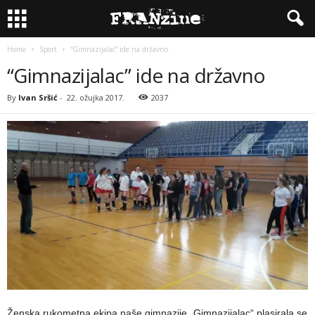
Home
Sport
“Gimnazijalac” ide na državno
“Gimnazijalac” ide na državno
By
Ivan Sršić
-
22. ožujka 2017.
2037
Ženska rukometna ekipa naše gimnazije „Gimnazijalac“ plasirala se