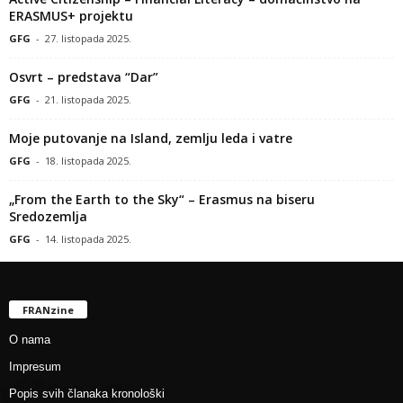
ERASMUS+ projektu
GFG
-
27. listopada 2025.
Osvrt – predstava “Dar”
GFG
-
21. listopada 2025.
Moje putovanje na Island, zemlju leda i vatre
GFG
-
18. listopada 2025.
„From the Earth to the Sky“ – Erasmus na biseru
Sredozemlja
GFG
-
14. listopada 2025.
FRANzine
O nama
Impresum
Popis svih članaka kronološki