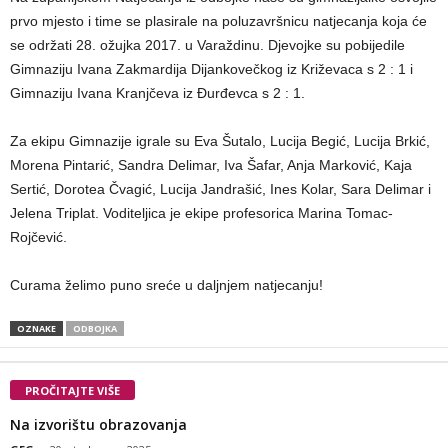
prvo mjesto i time se plasirale na poluzavršnicu natjecanja koja će
se održati 28. ožujka 2017. u Varaždinu. Djevojke su pobijedile
Gimnaziju Ivana Zakmardija Dijankovečkog iz Križevaca s 2 : 1 i
Gimnaziju Ivana Kranjčeva iz Đurđevca s 2 : 1.
Za ekipu Gimnazije igrale su Eva Šutalo, Lucija Begić, Lucija Brkić,
Morena Pintarić, Sandra Delimar, Iva Šafar, Anja Marković, Kaja
Sertić, Dorotea Čvagić, Lucija Jandrašić, Ines Kolar, Sara Delimar i
Jelena Triplat. Voditeljica je ekipe profesorica Marina Tomac-
Rojčević.
Curama želimo puno sreće u daljnjem natjecanju!
OZNAKE
ODBOJKA
PROČITAJTE VIŠE
Na izvorištu obrazovanja