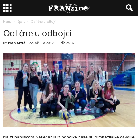
Home
Sport
Odlične u odbojci
Odlične u odbojci
By
Ivan Sršić
-
22. ožujka 2017.
2596
Na županijskom Natjecanju iz odbojke naše su gimnazijalke osvojile