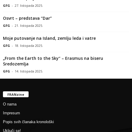
GFG
-
27. listopada 2025.
Osvrt – predstava “Dar”
GFG
-
21. listopada 2025.
Moje putovanje na Island, zemlju leda i vatre
GFG
-
18. listopada 2025.
„From the Earth to the Sky“ – Erasmus na biseru
Sredozemlja
GFG
-
14. listopada 2025.
FRANzine
O nama
Impresum
Popis svih članaka kronološki
Uključi se!