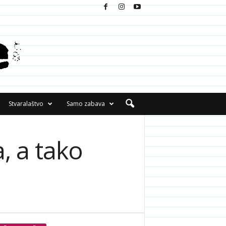
Stvaralaštvo
Samo zabava
, a tako