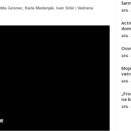
šarm
Edita Jurenec, Karla Medenjak, Ivan Sršić i Vedrana
GFG
Acti
doma
GFG
Osvr
GFG
Moje
vatr
GFG
„Fro
na b
GFG