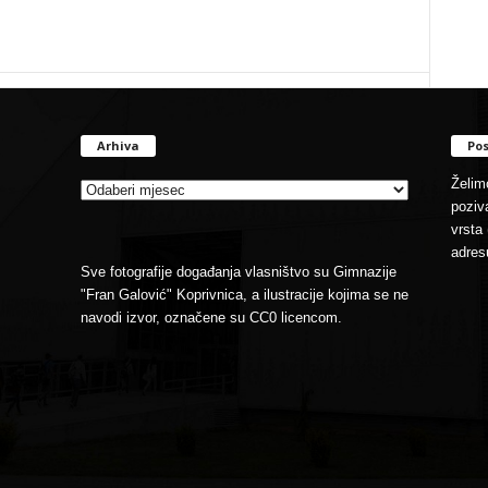
Arhiva
Pos
Arhiva
Želimo
poziva
vrsta 
adres
Sve fotografije događanja vlasništvo su Gimnazije
"Fran Galović" Koprivnica, a ilustracije kojima se ne
navodi izvor, označene su CC0 licencom.