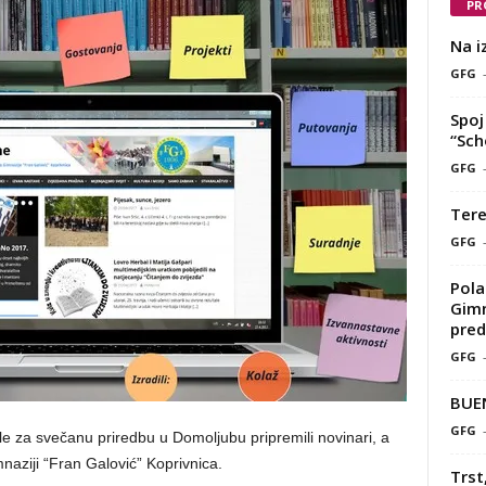
PR
Na i
GFG
Spoj 
“Sch
GFG
Tere
GFG
Pola
Gimn
pred
GFG
BUE
GFG
e za svečanu priredbu u Domoljubu pripremili novinari, a
naziji “Fran Galović” Koprivnica.
Trst