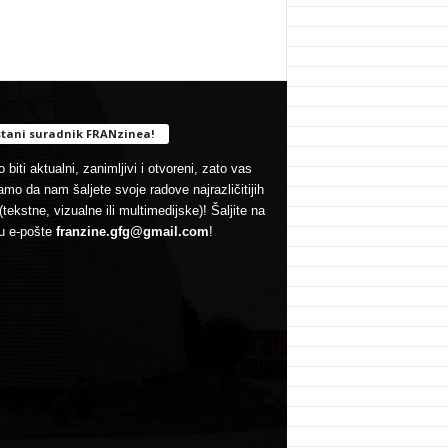
tani suradnik FRANzinea!
 biti aktualni, zanimljivi i otvoreni, zato vas
mo da nam šaljete svoje radove najrazličitijih
(tekstne, vizualne ili multimedijske)! Šaljite na
u e-pošte
franzine.gfg@gmail.com
!