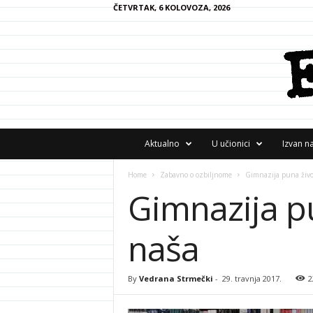
ČETVRTAK, 6 KOLOVOZA, 2026
F
Aktualno
U učionici
Izvan n
R
A
Home
Zabavno o ozbiljnome
Gimnazija puna život
N
Gimnazija pu
z
i
n
naša
e
By
Vedrana Strmečki
-
29. travnja 2017.
2