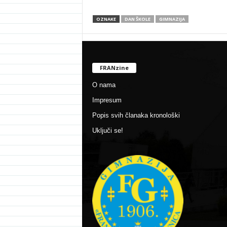
OZNAKE
DAN ŠKOLE
GIMNAZIJA
FRANzine
O nama
Impresum
Popis svih članaka kronološki
Uključi se!