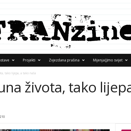
astave
Projekti
Zvjezdana prašina
Mijenja(j)mo svijet
a, tako lijepa, a tako naša
na života, tako lijepa
210