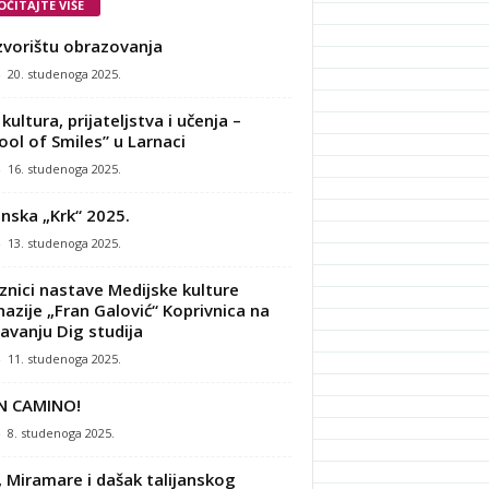
OČITAJTE VIŠE
zvorištu obrazovanja
-
20. studenoga 2025.
kultura, prijateljstva i učenja –
ool of Smiles” u Larnaci
-
16. studenoga 2025.
nska „Krk“ 2025.
-
13. studenoga 2025.
znici nastave Medijske kulture
azije „Fran Galović“ Koprivnica na
avanju Dig studija
-
11. studenoga 2025.
N CAMINO!
-
8. studenoga 2025.
, Miramare i dašak talijanskog