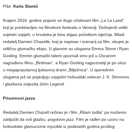
Piše:
Karla Slamić
Krajem 2016. godine pojavio se dugo očekivani film „La La Land“
koji je predstavljen na filmskom festivalu u Veneciji. Doživjevši veliki
svjetski uspjeh, u hrvatska je kina stigao početkom siječnja. Mladi
redatelj Damien Chazelle, koji je napisao i scenarij za film, okupio je
odličnu glumačku ekipu. U glavnim su ulogama Emma Stone i Ryan
Gosling. Emmin glumački talent upoznali smo još u
Oscarom
nagrađenu filmu „Birdman“, a Ryan Gosling najpoznatiji je po ulozi
u megapopularnoj ljubavnoj drami „Bilježnica“. U sporednim
ulogama još se pojavljuju uspješni holivudski veteran J. K. Simmons
i glazbena zvijezda John Legend.
Prisutnost
jazza
Redatelj Damien Chazell režirao je i film „Ritam ludila“ pa možemo
zaključiti da voli glazbu, pogotovo
jazz
. Film je rađen po uzoru na
holivudske glamurozne mjuzikle iz pedesetih godina prošlog