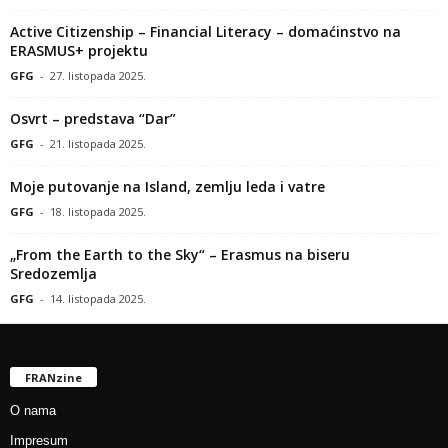
Active Citizenship – Financial Literacy – domaćinstvo na
ERASMUS+ projektu
GFG
-
27. listopada 2025.
Osvrt – predstava “Dar”
GFG
-
21. listopada 2025.
Moje putovanje na Island, zemlju leda i vatre
GFG
-
18. listopada 2025.
„From the Earth to the Sky“ – Erasmus na biseru
Sredozemlja
GFG
-
14. listopada 2025.
FRANzine
O nama
Impresum