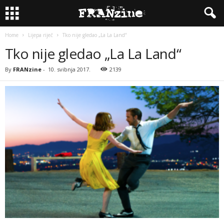
Home
Lijepa riječ
Tko nije gledao „La La Land“
Tko nije gledao „La La Land“
By
FRANzine
-
10. svibnja 2017.
2139