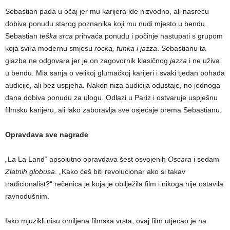
Sebastian pada u očaj jer mu karijera ide nizvodno, ali nasreću
dobiva ponudu starog poznanika koji mu nudi mjesto u bendu.
Sebastian
teška srca
prihvaća ponudu i počinje nastupati s grupom
koja svira modernu smjesu
rocka, funka i jazza
. Sebastianu ta
glazba ne odgovara jer je on zagovornik klasičnog
jazza
i ne uživa
u bendu. Mia sanja o velikoj glumačkoj karijeri i svaki tjedan pohađa
audicije, ali bez uspjeha. Nakon niza audicija odustaje, no jednoga
dana dobiva ponudu za ulogu. Odlazi u Pariz i ostvaruje uspješnu
filmsku karijeru, ali lako zaboravlja sve osjećaje prema Sebastianu.
Opravdava sve nagrade
„La La Land“ apsolutno opravdava šest osvojenih
Oscara
i sedam
Zlatnih globusa
. „Kako ćeš biti revolucionar ako si takav
tradicionalist?“ rečenica je koja je obilježila film i nikoga nije ostavila
ravnodušnim.
Iako mjuzikli nisu omiljena filmska vrsta, ovaj film utjecao je na