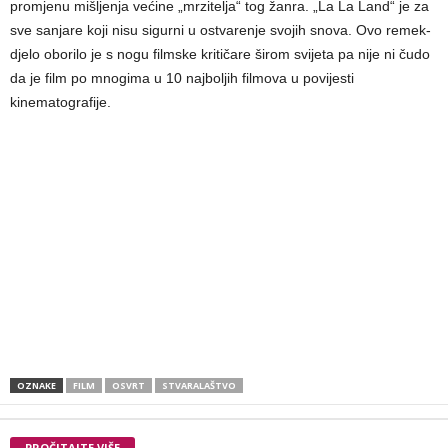
promjenu mišljenja većine „mrzitelja“ tog žanra. „La La Land“ je za
sve sanjare koji nisu sigurni u ostvarenje svojih snova. Ovo remek-
djelo oborilo je s nogu filmske kritičare širom svijeta pa nije ni čudo
da je film po mnogima u 10 najboljih filmova u povijesti
kinematografije.
OZNAKE
FILM
OSVRT
STVARALAŠTVO
PROČITAJTE VIŠE