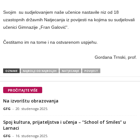
Svojim su sudjelovanjem naše učenice nastavile niz od 18
uzastopnih državnih Natjecanja iz povijesti na kojima su sudjelovali
učenici Gimnazije „Fran Galović“.
Čestitamo im na tome i na ostvarenom uspjehu.
Gordana Trnski, prof.
OZNAKE
NAJBOLJI OD NAJBOLJIH
NATJECANJE
POVIJEST
PROČITAJTE VIŠE
Na izvorištu obrazovanja
GFG
-
20. studenoga 2025.
Spoj kultura, prijateljstva i učenja – “School of Smiles” u
Larnaci
GFG
-
16. studenoga 2025.