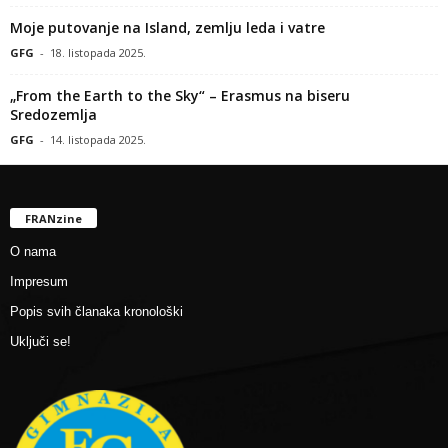
Moje putovanje na Island, zemlju leda i vatre
GFG
-
18. listopada 2025.
„From the Earth to the Sky“ – Erasmus na biseru
Sredozemlja
GFG
-
14. listopada 2025.
FRANzine
O nama
Impresum
Popis svih članaka kronološki
Uključi se!