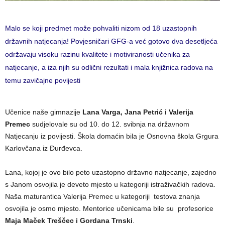
Malo se koji predmet može pohvaliti nizom od 18 uzastopnih
državnih natjecanja! Povjesničari GFG-a već gotovo dva desetljeća
održavaju visoku razinu kvalitete i motiviranosti učenika za
natjecanje, a iza njih su odlični rezultati i mala knjižnica radova na
temu zavičajne povijesti
Učenice naše gimnazije
Lana Varga, Jana Petrić i Valerija
Premec
sudjelovale su od 10. do 12. svibnja na državnom
Natjecanju iz povijesti. Škola domaćin bila je Osnovna škola Grgura
Karlovčana iz Đurđevca.
Lana, kojoj je ovo bilo peto uzastopno državno natjecanje, zajedno
s Janom osvojila je deveto mjesto u kategoriji istraživačkih radova.
Naša maturantica Valerija Premec u kategoriji testova znanja
osvojila je osmo mjesto. Mentorice učenicama bile su profesorice
Maja Maček Treščec i Gordana Trnski
.