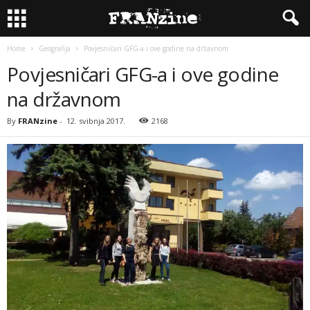
Home
Geografija
Povjesničari GFG-a i ove godine na državnom
Povjesničari GFG-a i ove godine
na državnom
By
FRANzine
-
12. svibnja 2017.
2168