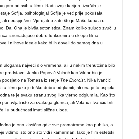
jgora od svih u filmu. Radi svoje karijere izvršila je
staje Sofija, psihologinja! Sofija je već prije pokušala
ali neuspješno. Vjerojatno zato što je Mašu kupala u
meso. Da. Ona je bivša sotonistica. Znam koliko suludo zvuči u
rića iznenađujuće dobro funkcionira u sklopu filma.
ove i njihove ideale kako bi ih doveli do samog dna u
ojim ulogama najveći dio vremena, ali u nekim trenutcima bilo
ne predstave. Janko Popović Volarić kao Viktor bio je
 podsjetio na Tomasa iz serije
The Exorcist
. Nika Ivančić
 u filmu jako je teško dobro odglumiti, ali ona je to uspjela.
odna te je svaku stranu svog lika vjerno odglumila. Kao što
ponavljati isto za svakoga glumca, ali Volarić i Ivančić bili
e i u budućnosti imati slične uloge.
. Jedna je ona klasična gdje sve promatramo kao publika, a
 vidimo isto ono što vidi i kamerman. Iako je film estetski