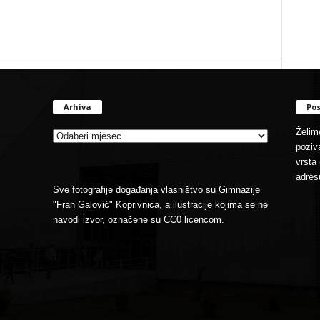
Arhiva
Pos
Arhiva
Želimo
poziva
vrsta 
adres
Sve fotografije događanja vlasništvo su Gimnazije
"Fran Galović" Koprivnica, a ilustracije kojima se ne
navodi izvor, označene su CC0 licencom.