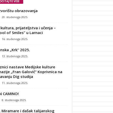
OČITAJTE VIŠE
zvorištu obrazovanja
-
20. studenoga 2025.
kultura, prijateljstva i učenja –
ool of Smiles” u Larnaci
-
16. studenoga 2025.
nska „Krk“ 2025.
-
13. studenoga 2025.
znici nastave Medijske kulture
azije „Fran Galović“ Koprivnica na
avanju Dig studija
-
11. studenoga 2025.
N CAMINO!
-
8. studenoga 2025.
, Miramare i dašak talijanskog