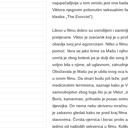
najupečatljivija u tom smislu jest ona kad
Viktora njegovim potisnutim seksualnim fa
klasika „The Exorcist“).
Likovi u filmu dobro su osmišljeni i zanimlj
pretjerane. Viktor je svećenik koji je u p
obavlja svoj prvi egzorcizam. Nitko u film
pomoć. Vera se jako brine za Mašu i njiho
umrla je zbog bolesti pa je dulji dio svog ži
voljno bila s njime, ali uglavnom, zatrudn
Obožavala je Mašu pa je ubila svog oca ka
u ovom filmu. Da stvari budu još teže, psi
medicinskim terminima, saznaje kako je Vik
samoubojstvo zbog toga što ju je Viktor „isk
Boris, kamerman, prihvatio je posao snim
djevojka. On nema neku skrivenu mračnu tajn
je zabavno gledati kako se pred kraj filma 
stavovima. Čvrsta vjernica i borac protiv a
jednoj od najboljih sekvenca u filmu. Kol