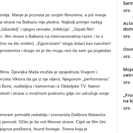
šarm
GFG
emlja. Manje je poznata po svojim filmovima, a još manje
va strave na Balkanu nije plodna. Najbolji primjer
našeg
Acti
doma
 „Izbavitelj“ i njegov
remake
„Infekcija“. „Srpski film“
ć, film strave s Balkana na internacionalnoj razini, i to s
GFG
čno na što mislim). „Egzorcizam“ stoga dolazi kao naručen!
Osvr
 prostorima i drago mi je što mogu reći da sam ga pogledao
GFG
Moje
u filma. Djevojka Maša
možda
je opsjednuta Vragom i
vatr
rcista Viktora da ga iz nje otjera. Njegovom „performansu“
GFG
a i Boris, voditeljica i kamerman iz Obiteljske TV. Nakon
petosti i strave u mračnom podrumu gdje svi udružuje svoje
„Fro
na b
GFG
li moram pohvaliti redatelja i scenarista Dalibora Matanića
javnosti. Očito je da voli filmove strave. Cijeli se film čini
 njegova podžanra,
found footage
. Scena koja je