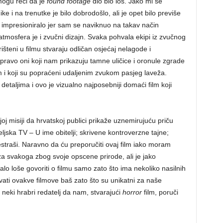
 mogu reći da je
found footage
dio bio loš. Jako mi se
nike i na trenutke je bilo dobrodošlo, ali je opet bilo previše
e impresioniralo jer sam se naviknuo na takav način
tmosfera je i zvučni dizajn. Svaka pohvala ekipi iz zvučnog
orišteni u filmu stvaraju odličan osjećaj nelagode i
 upravo oni koji nam prikazuju tamne uličice i oronule zgrade
 i koji su popraćeni udaljenim zvukom pasjeg laveža.
etaljima i ovo je vizualno najposebniji domaći film koji
j misiji da hrvatskoj publici prikaže uznemirujuću priču
ska TV – U ime obitelji; skrivene kontroverzne tajne;
prestraši. Naravno da ću preporučiti ovaj film iako moram
za svakoga zbog svoje opscene prirode, ali je jako
balo loše govoriti o filmu samo zato što ima nekoliko nasilnih
avati ovakve filmove baš zato što su unikatni za naše
 neki hrabri redatelj da nam, stvarajući
horror
film, poruči