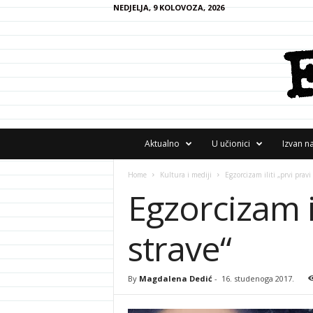
NEDJELJA, 9 KOLOVOZA, 2026
F
Aktualno
U učionici
Izvan n
R
A
Home
Kultura i mediji
Egzorcizam iliti „prvi pravi 
N
Egzorcizam il
z
i
n
strave“
e
By
Magdalena Dedić
-
16. studenoga 2017.