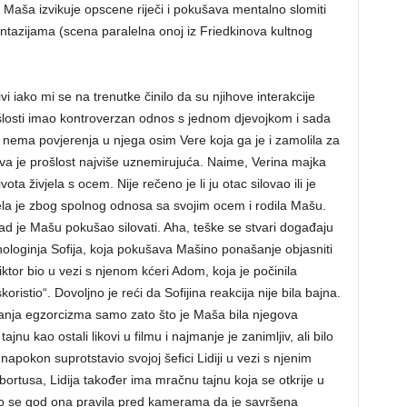
a Maša izvikuje opscene riječi i pokušava mentalno slomiti
ntazijama (scena paralelna onoj iz Friedkinova kultnog
ivi iako mi se na trenutke činilo da su njihove interakcije
rošlosti imao kontroverzan odnos s jednom djevojkom i sada
u nema povjerenja u njega osim Vere koja ga je i zamolila za
va je prošlost najviše uznemirujuća. Naime, Verina majka
vota živjela s ocem. Nije rečeno je li ju otac silovao ili je
jela je zbog spolnog odnosa sa svojim ocem i rodila Mašu.
d je Mašu pokušao silovati. Aha, teške se stvari događaju
hologinja Sofija, koja pokušava Mašino ponašanje objasniti
tor bio u vezi s njenom kćeri Adom, koja je počinila
oristio“. Dovoljno je reći da Sofijina reakcija nije bila bajna.
anja egzorcizma samo zato što je Maša bila njegova
u kao ostali likovi u filmu i najmanje je zanimljiv, ali bilo
napokon suprotstavio svojoj šefici Lidiji u vezi s njenim
bortusa, Lidija također ima mračnu tajnu koja se otkrije u
iko se god ona pravila pred kamerama da je savršena