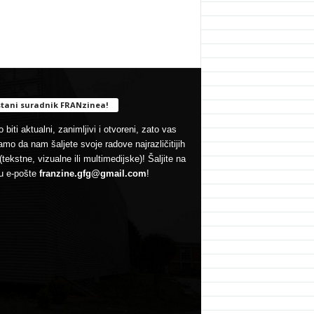
tani suradnik FRANzinea!
 biti aktualni, zanimljivi i otvoreni, zato vas
mo da nam šaljete svoje radove najrazličitijih
(tekstne, vizualne ili multimedijske)! Šaljite na
u e-pošte
franzine.gfg@gmail.com
!