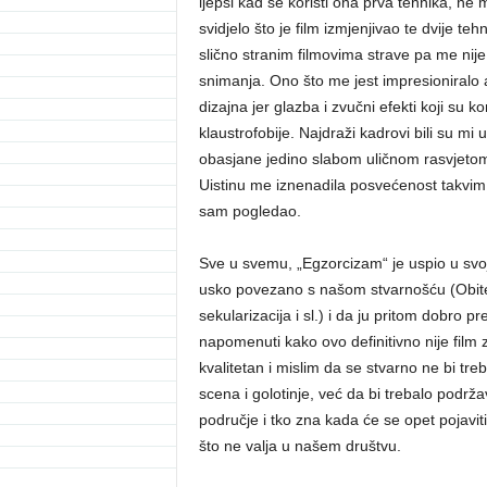
ljepši kad se koristi ona prva tehnika, ne
svidjelo što je film izmjenjivao te dvije teh
slično stranim filmovima strave pa me nij
snimanja. Ono što me jest impresioniralo a
dizajna jer glazba i zvučni efekti koji su k
klaustrofobije. Najdraži kadrovi bili su mi
obasjane jedino slabom uličnom rasvjetom
Uistinu me iznenadila posvećenost takvim d
sam pogledao.
Sve u svemu, „Egzorcizam“ je uspio u svojo
usko povezano s našom stvarnošću (Obitelj
sekularizacija i sl.) i da ju pritom dobro 
napomenuti kako ovo definitivno nije film 
kvalitetan i mislim da se stvarno ne bi tre
scena i golotinje, već da bi trebalo podrž
područje i tko zna kada će se opet pojaviti
što ne valja u našem društvu.