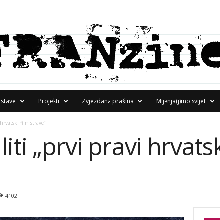
astave
Projekti
Zvjezdana prašina
Mijenja(j)mo svijet
hrvatski film strave“
iti „prvi pravi hrvatsk
4102