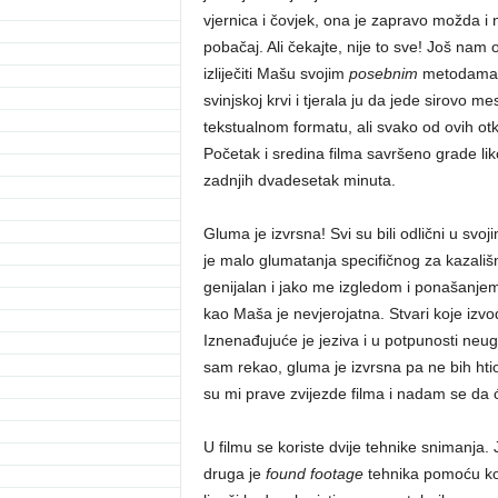
vjernica i čovjek, ona je zapravo možda i na
pobačaj. Ali čekajte, nije to sve! Još nam o
izliječiti Mašu svojim
posebnim
metodama, 
svinjskoj krvi i tjerala ju da jede sirovo 
tekstualnom formatu, ali svako od ovih otk
Početak i sredina filma savršeno grade lik
zadnjih dvadesetak minuta.
Gluma je izvrsna! Svi su bili odlični u sv
je malo glumatanja specifičnog za kazališ
genijalan i jako me izgledom i ponašanjem
kao Maša je nevjerojatna. Stvari koje izvodi
Iznenađujuće je jeziva i u potpunosti neug
sam rekao, gluma je izvrsna pa ne bih htio 
su mi prave zvijezde filma i nadam se da ć
U filmu se koriste dvije tehnike snimanja
druga je
found footage
tehnika pomoću koje