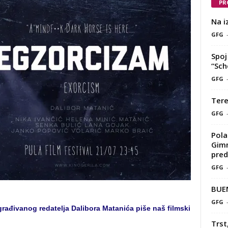
PR
Na i
GFG
Spoj 
“Sch
GFG
Tere
GFG
Pola
Gimn
pred
GFG
BUE
GFG
rađivanog redatelja Dalibora Matanića piše naš filmski
Trst