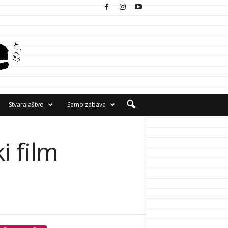
Stvaralaštvo
Samo zabava
i film