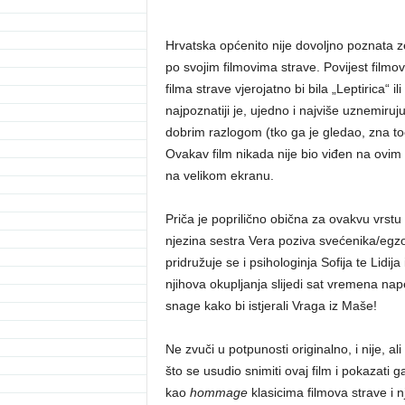
Hrvatska općenito nije dovoljno poznata z
po svojim filmovima strave. Povijest filmo
filma strave vjerojatno bi bila „Leptirica“ ili
najpoznatiji je, ujedno i najviše uznemiruju
dobrim razlogom (tko ga je gledao, zna to
Ovakav film nikada nije bio viđen na ovim
na velikom ekranu.
Priča je poprilično obična za ovakvu vrst
njezina sestra Vera poziva svećenika/egzo
pridružuje se i psihologinja Sofija te Lidij
njihova okupljanja slijedi sat vremena na
snage kako bi istjerali Vraga iz Maše!
Ne zvuči u potpunosti originalno, i nije, a
što se usudio snimiti ovaj film i pokazati ga 
kao
hommage
klasicima filmova strave i