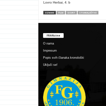
Lovro Herbai, 4. b
OZNAKE
FILM
OSVRT
STVARALAŠTVO
FRANzine
O nama
Impresum
Popis svih članaka kronološki
Uključi se!