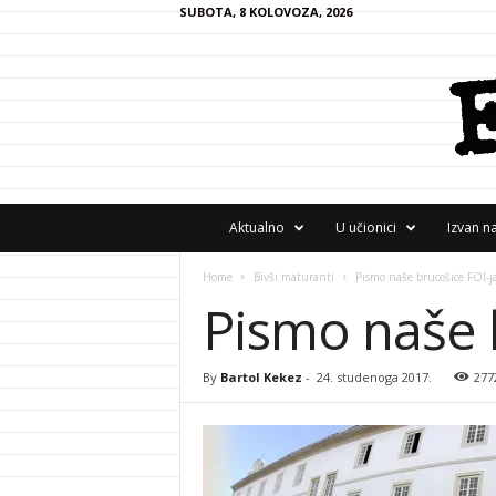
SUBOTA, 8 KOLOVOZA, 2026
F
Aktualno
U učionici
Izvan n
R
A
Home
Bivši maturanti
Pismo naše brucošice FOI-j
N
Pismo naše 
z
i
n
e
By
Bartol Kekez
-
24. studenoga 2017.
277