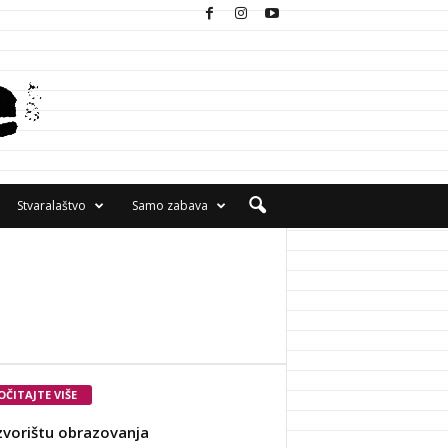
Stvaralaštvo
Samo zabava
OČITAJTE VIŠE
zvorištu obrazovanja