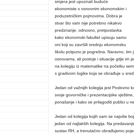
smjera jest upoznati buduće
ekonomiste s osnovnim ekonomskim i
poduzetničkim pojmovima. Dobra je
stvar što vam nije potrebno nikakvo
predznanje, odnosno, pretpostavka
kako ekonomski fakultet upisuju samo
oni koji su završili srednju ekonomsku
školu potpuno je pogrešna. Naravno, tim j
osnovama, ali postoje i situacije gdje im j
na kolegiju iz matematike na početku sem
s gradivom logike koja se obrađuje u sredn
Jedan od važnijih kolegija jest Poslovno k
svoje govorničke i prezentacijske vještine
ponašanje i kako se prilagoditi publici u n
Jedan od kolegija kojih sam se najviše boj
jedan od najlakših kolegija. Na predavan
sustav RH, a trenutačno obrađujemo pojed