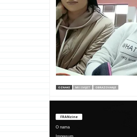
OZNAKE
MI I SVIJET
OBRAZOVANJE
FRANzine
O nama
Impresum