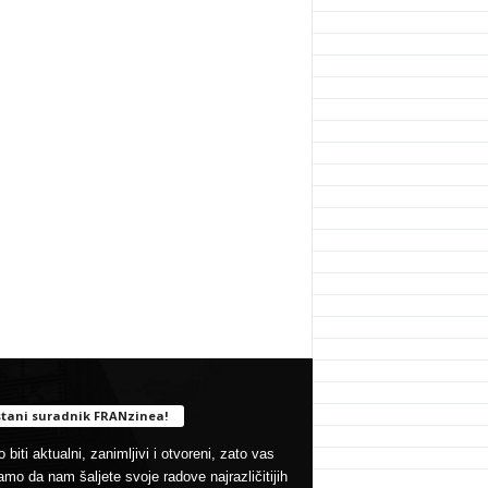
tani suradnik FRANzinea!
 biti aktualni, zanimljivi i otvoreni, zato vas
mo da nam šaljete svoje radove najrazličitijih