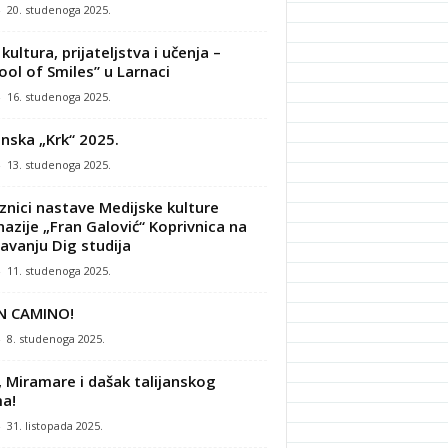
-
20. studenoga 2025.
kultura, prijateljstva i učenja –
ool of Smiles” u Larnaci
-
16. studenoga 2025.
nska „Krk“ 2025.
-
13. studenoga 2025.
znici nastave Medijske kulture
azije „Fran Galović“ Koprivnica na
avanju Dig studija
-
11. studenoga 2025.
N CAMINO!
-
8. studenoga 2025.
, Miramare i dašak talijanskog
a!
-
31. listopada 2025.