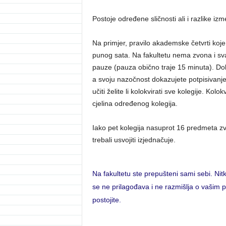
Postoje određene sličnosti ali i razlike i
Na primjer, pravilo akademske četvrti koj
punog sata. Na fakultetu nema zvona i sva
pauze (pauza obično traje 15 minuta). Dol
a svoju nazočnost dokazujete potpisivanjem
učiti želite li kolokvirati sve kolegije. Kol
cjelina određenog kolegija.
Iako pet kolegija nasuprot 16 predmeta zvu
trebali usvojiti izjednačuje.
Na fakultetu ste prepušteni sami sebi. Nitk
se ne prilagođava i ne razmišlja o vašim 
postojite.