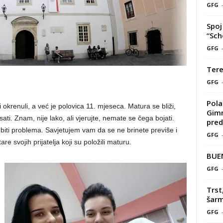
GFG
Spoj 
“Sch
GFG
Tere
GFG
Pola
 okrenuli, a već je polovica 11. mjeseca. Matura se bliži,
Gimn
isati. Znam, nije lako, ali vjerujte, nemate se čega bojati.
pred
o biti problema. Savjetujem vam da se ne brinete previše i
GFG
e svojih prijatelja koji su položili maturu.
BUE
GFG
Trst
šarm
GFG