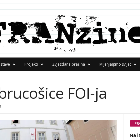
astave
Projekti
Zvjezdana prašina
Mijenja(j)mo svijet
a
brucošice FOI-ja
2
PR
Na i