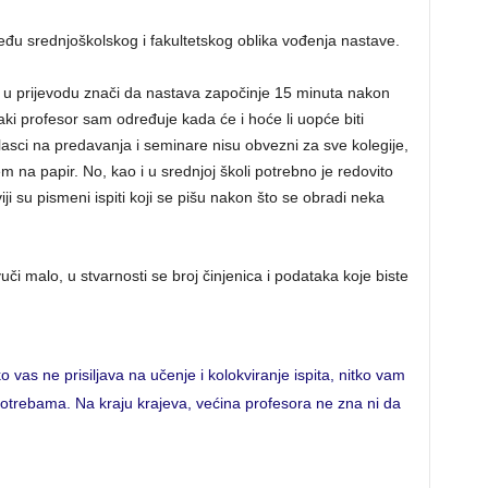
zmeđu srednjoškolskog i fakultetskog oblika vođenja nastave.
e u prijevodu znači da nastava započinje 15 minuta nakon
ki profesor sam određuje kada će i hoće li uopće biti
asci na predavanja i seminare nisu obvezni za sve kolegije,
 na papir. No, kao i u srednjoj školi potrebno je redovito
okviji su pismeni ispiti koji se pišu nakon što se obradi neka
či malo, u stvarnosti se broj činjenica i podataka koje biste
o vas ne prisiljava na učenje i kolokviranje ispita, nitko vam
potrebama. Na kraju krajeva, većina profesora ne zna ni da