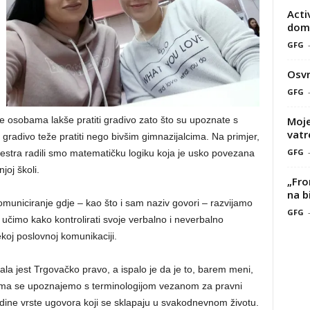
Acti
doma
GFG
Osvr
GFG
Moje
e osobama lakše pratiti gradivo zato što su upoznate s
vatr
e gradivo teže pratiti nego bivšim gimnazijalcima. Na primjer,
GFG
estra radili smo matematičku logiku koja je usko povezana
joj školi.
„Fro
na b
omuniciranje gdje – kao što i sam naziv govori – razvijamo
GFG
, učimo kako kontrolirati svoje verbalno i neverbalno
ekoj poslovnoj komunikaciji.
ala jest Trgovačko pravo, a ispalo je da je to, barem meni,
jima se upoznajemo s terminologijom vezanom za pravni
ine vrste ugovora koji se sklapaju u svakodnevnom životu.