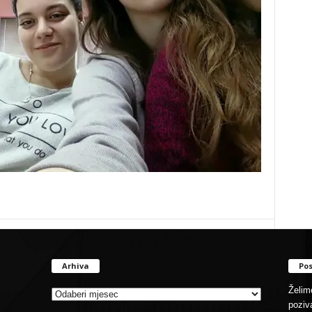
Arhiva
Pos
Arhiva
Želimo
poziva