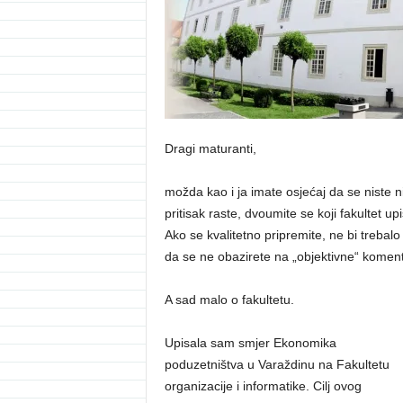
Dragi maturanti,
možda kao i ja imate osjećaj da se niste ni
pritisak raste, dvoumite se koji fakultet up
Ako se kvalitetno pripremite, ne bi trebal
da se ne obazirete na „objektivne“ komentar
A sad malo o fakultetu.
Upisala sam smjer Ekonomika
poduzetništva u Varaždinu na Fakultetu
organizacije i informatike. Cilj ovog