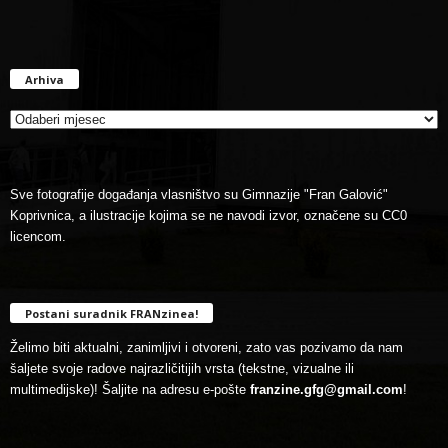
Arhiva
Arhiva
Sve fotografije događanja vlasništvo su Gimnazije "Fran Galović"
Koprivnica, a ilustracije kojima se ne navodi izvor, označene su CC0
licencom.
Postani suradnik FRANzinea!
Želimo biti aktualni, zanimljivi i otvoreni, zato vas pozivamo da nam
šaljete svoje radove najrazličitijih vrsta (tekstne, vizualne ili
multimedijske)! Šaljite na adresu e-pošte
franzine.gfg@gmail.com
!