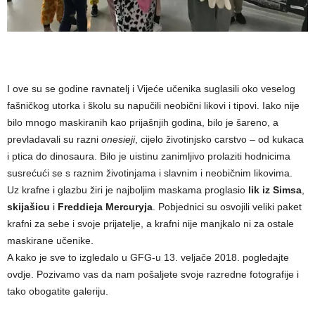
I ove su se godine ravnatelj i Vijeće učenika suglasili oko veselog
fašničkog utorka i školu su napučili neobični likovi i tipovi. Iako nije
bilo mnogo maskiranih kao prijašnjih godina, bilo je šareno, a
prevladavali su razni
onesieji
, cijelo životinjsko carstvo – od kukaca
i ptica do dinosaura. Bilo je uistinu zanimljivo prolaziti hodnicima
susrećući se s raznim životinjama i slavnim i neobičnim likovima.
Uz krafne i glazbu žiri je najboljim maskama proglasio
lik iz Simsa
,
skijašicu
i
Freddieja Mercuryja
. Pobjednici su osvojili veliki paket
krafni za sebe i svoje prijatelje, a krafni nije manjkalo ni za ostale
maskirane učenike.
A kako je sve to izgledalo u GFG-u 13. veljače 2018. pogledajte
ovdje. Pozivamo vas da nam pošaljete svoje razredne fotografije i
tako obogatite galeriju.