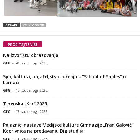
OZNAKE
VELIKI ODMOR
PROČITAJTE VIŠE
Na izvorištu obrazovanja
GFG
-
20. studenoga 2025.
Spoj kultura, prijateljstva i učenja – “School of Smiles” u
Larnaci
GFG
-
16. studenoga 2025.
Terenska „Krk“ 2025.
GFG
-
13. studenoga 2025.
Polaznici nastave Medijske kulture Gimnazije „Fran Galović“
Koprivnica na predavanju Dig studija
GFG
-
11. studenoga 2025.