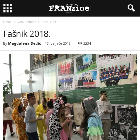
Home
Veliki odmor
Fašnik 2018.
Fašnik 2018.
By
Magdalena Dedić
-
13. veljače 2018.
3234