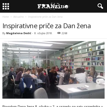
Home
Aktualno
Inspirativne priče za Dan žena
Inspirativne priče za Dan žena
By
Magdalena Dedić
-
8. ožujka 2018.
2268
Povodom Dana žena 8. ožujka u 2. a razredu na satu razrednika u