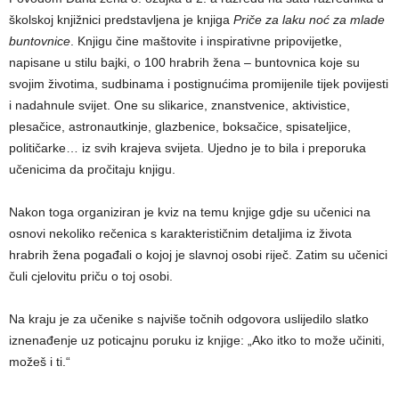
školskoj knjižnici predstavljena je knjiga
Priče za laku noć za mlade
buntovnice
. Knjigu čine maštovite i inspirativne pripovijetke,
napisane u stilu bajki, o 100 hrabrih žena – buntovnica koje su
svojim životima, sudbinama i postignućima promijenile tijek povijesti
i nadahnule svijet. One su slikarice, znanstvenice, aktivistice,
plesačice, astronautkinje, glazbenice, boksačice, spisateljice,
političarke… iz svih krajeva svijeta. Ujedno je to bila i preporuka
učenicima da pročitaju knjigu.
Nakon toga organiziran je kviz na temu knjige gdje su učenici na
osnovi nekoliko rečenica s karakterističnim detaljima iz života
hrabrih žena pogađali o kojoj je slavnoj osobi riječ. Zatim su učenici
čuli cjelovitu priču o toj osobi.
Na kraju je za učenike s najviše točnih odgovora uslijedilo slatko
iznenađenje uz poticajnu poruku iz knjige: „Ako itko to može učiniti,
možeš i ti.“