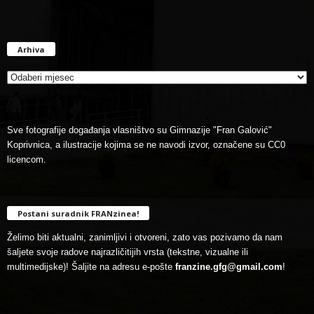
Arhiva
Arhiva
Sve fotografije događanja vlasništvo su Gimnazije "Fran Galović"
Koprivnica, a ilustracije kojima se ne navodi izvor, označene su CC0
licencom.
Postani suradnik FRANzinea!
Želimo biti aktualni, zanimljivi i otvoreni, zato vas pozivamo da nam
šaljete svoje radove najrazličitijih vrsta (tekstne, vizualne ili
multimedijske)! Šaljite na adresu e-pošte
franzine.gfg@gmail.com
!