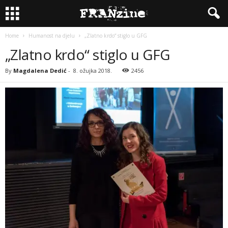
Home
Humanost na djelu
„Zlatno krdo“ stiglo u GFG
„Zlatno krdo“ stiglo u GFG
By
Magdalena Dedić
-
8. ožujka 2018.
2456