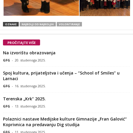
OZNAKE
NAJBOLJI OD NAJBOLJIH
VOLONTIRANJE
PROČITAJTE VIŠE
Na izvorištu obrazovanja
GFG
-
20. studenoga 2025.
Spoj kultura, prijateljstva i učenja – “School of Smiles” u
Larnaci
GFG
-
16. studenoga 2025.
Terenska „Krk“ 2025.
GFG
-
13. studenoga 2025.
Polaznici nastave Medijske kulture Gimnazije „Fran Galović“
Koprivnica na predavanju Dig studija
GFG
-
11. studenoga 2025.