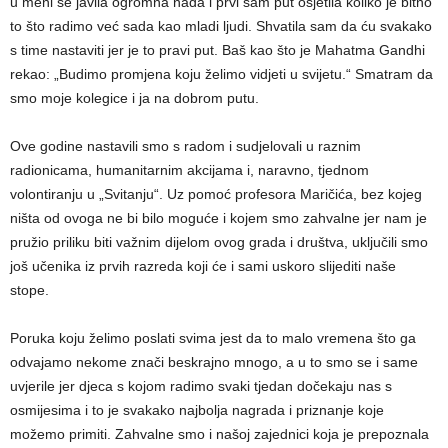
u meni se javila ogromna nada i prvi sam put osjetila koliko je bitno
to što radimo već sada kao mladi ljudi. Shvatila sam da ću svakako
s time nastaviti jer je to pravi put. Baš kao što je Mahatma Gandhi
rekao: „Budimo promjena koju želimo vidjeti u svijetu.“ Smatram da
smo moje kolegice i ja na dobrom putu.
Ove godine nastavili smo s radom i sudjelovali u raznim
radionicama, humanitarnim akcijama i, naravno, tjednom
volontiranju u „Svitanju“. Uz pomoć profesora Maričića, bez kojeg
ništa od ovoga ne bi bilo moguće i kojem smo zahvalne jer nam je
pružio priliku biti važnim dijelom ovog grada i društva, uključili smo
još učenika iz prvih razreda koji će i sami uskoro slijediti naše
stope.
Poruka koju želimo poslati svima jest da to malo vremena što ga
odvajamo nekome znači beskrajno mnogo, a u to smo se i same
uvjerile jer djeca s kojom radimo svaki tjedan dočekaju nas s
osmijesima i to je svakako najbolja nagrada i priznanje koje
možemo primiti. Zahvalne smo i našoj zajednici koja je prepoznala