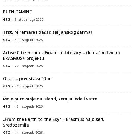
BUEN CAMINO!
GFG
-
8. studenoga 2025.
Trst, Miramare i dašak talijanskog šarma!
GFG
-
31. listopada 2025.
Active Citizenship – Financial Literacy – domaćinstvo na
ERASMUS+ projektu
GFG
-
27. listopada 2025.
Osvrt – predstava “Dar”
GFG
-
21. listopada 2025.
Moje putovanje na Island, zemlju leda i vatre
GFG
-
18. listopada 2025.
„From the Earth to the Sky“ – Erasmus na biseru
Sredozemlja
GFG
-
14. listopada 2025.