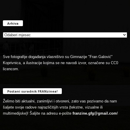
Arhiva
Arhiva
Sve fotografije događanja vlasništvo su Gimnazije "Fran Galović"
Koprivnica, a ilustracije kojima se ne navodi izvor, označene su CC0
licencom.
Postani suradnik FRANzinea!
Želimo biti aktualni, zanimljivi i otvoreni, zato vas pozivamo da nam
šaljete svoje radove najrazličitijih vrsta (tekstne, vizualne ili
multimedijske)! Šaljite na adresu e-pošte
franzine.gfg@gmail.com
!