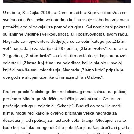
U subotu, 3. ožujka 2018., u Domu mladih u Koprivnici održala se
svečanost u čast svim volonterima koji su svoje slobodno vrijeme u
protekloj godini odvajali za pomoć drugima. Svi nominirani pokazali
su iznimne vještine i velikodušnost, ali i požrtvovnost u svom radu.
Nagrade za najvolontere dodjeljuju se za četiri kategorije: „
Zlatni
vol“
nagrada je za starije od 29 godina, „
Zlatni volek“
za one do
29 godina, „
Zlatko krdo“
za akciju ili manifestaciju koju su proveli
volonteri i „
Zlatna knjižica“
za pojedinca koji je skupio u svojoj
knjižici najviše sati volontiranja. Nagrada „Zlatno krdo“ pripala je
ove godine skupini učenika Gimnazije „Fran Galović“.
Krajem prošle školske godine nekolicina gimnazijalaca, na poticaj
profesora Miodraga Maričića, odlučila je volontirati u Centru za
pružanje usluga u zajednici „Svitanje“. Budući da sam i ja među
njima, mogu reći kako je ovakvo priznanje velika nagrada za
dosadašnji rad i poticaj za nastavak volontiranja. Gledajući sve te
ljude koji su tako mnogo uložili u poboljšanje našeg društva i grada,