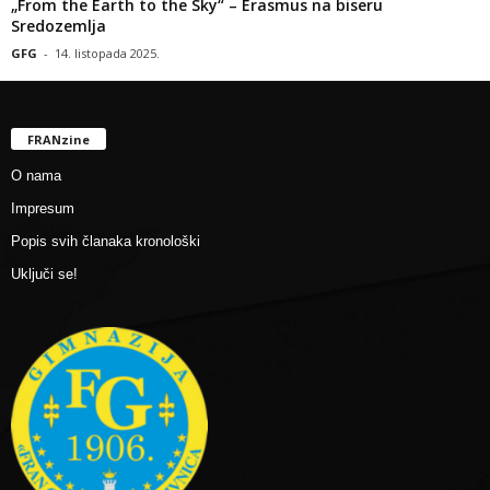
„From the Earth to the Sky“ – Erasmus na biseru
Sredozemlja
GFG
-
14. listopada 2025.
FRANzine
O nama
Impresum
Popis svih članaka kronološki
Uključi se!