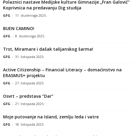
Polaznici nastave Medijske kulture Gimnazije „Fran Galović“
Koprivnica na predavanju Dig studija
GFG
-
11. studenoga 2025.
BUEN CAMINO!
GFG
-
8. studenoga 2025.
Trst, Miramare i dašak talijanskog šarma!
GFG
-
31. listopada 2025.
Active Citizenship – Financial Literacy – domaćinstvo na
ERASMUS+ projektu
GFG
-
27. listopada 2025.
Osvrt – predstava “Dar”
GFG
-
21. listopada 2025.
Moje putovanje na Island, zemlju leda i vatre
GFG
-
18. listopada 2025.