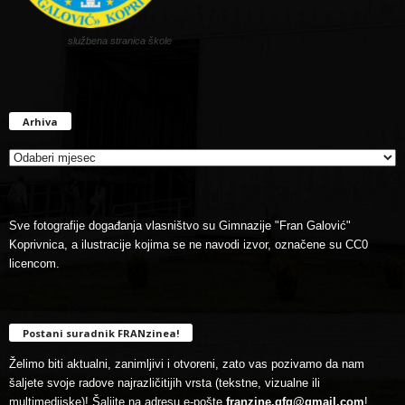
službena stranica škole
Arhiva
Arhiva
Sve fotografije događanja vlasništvo su Gimnazije "Fran Galović"
Koprivnica, a ilustracije kojima se ne navodi izvor, označene su CC0
licencom.
Postani suradnik FRANzinea!
Želimo biti aktualni, zanimljivi i otvoreni, zato vas pozivamo da nam
šaljete svoje radove najrazličitijih vrsta (tekstne, vizualne ili
multimedijske)! Šaljite na adresu e-pošte
franzine.gfg@gmail.com
!