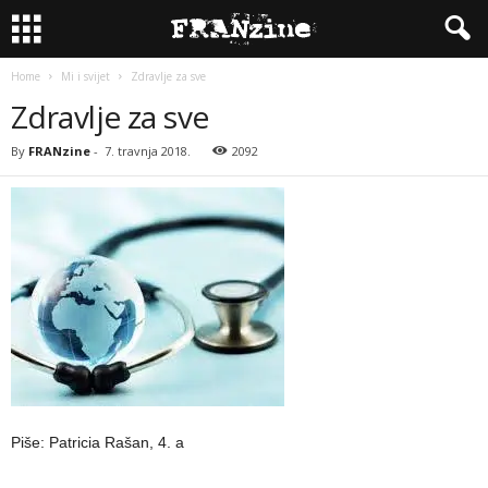
Home
Mi i svijet
Zdravlje za sve
Zdravlje za sve
By
FRANzine
-
7. travnja 2018.
2092
Piše: Patricia Rašan, 4. a