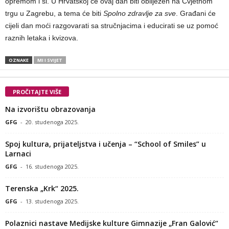
opremom i sl. U Hrvatskoj će ovaj dan biti obilježen na Cvjetnom
trgu u Zagrebu, a tema će biti
Spolno zdravlje za sve
. Građani će
cijeli dan moći razgovarati sa stručnjacima i educirati se uz pomoć
raznih letaka i kvizova.
OZNAKE
MI I SVIJET
PROČITAJTE VIŠE
Na izvorištu obrazovanja
GFG
-
20. studenoga 2025.
Spoj kultura, prijateljstva i učenja – “School of Smiles” u
Larnaci
GFG
-
16. studenoga 2025.
Terenska „Krk“ 2025.
GFG
-
13. studenoga 2025.
Polaznici nastave Medijske kulture Gimnazije „Fran Galović“