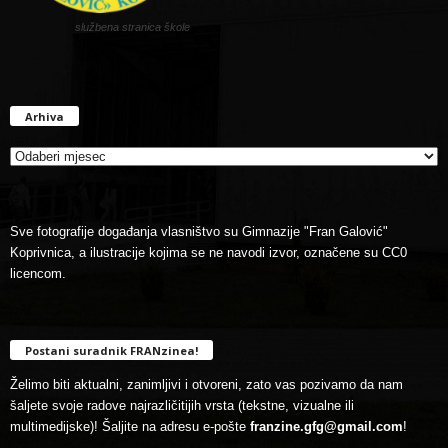
službena stranica škole
Arhiva
Arhiva
Sve fotografije događanja vlasništvo su Gimnazije "Fran Galović"
Koprivnica, a ilustracije kojima se ne navodi izvor, označene su CC0
licencom.
Postani suradnik FRANzinea!
Želimo biti aktualni, zanimljivi i otvoreni, zato vas pozivamo da nam
šaljete svoje radove najrazličitijih vrsta (tekstne, vizualne ili
multimedijske)! Šaljite na adresu e-pošte
franzine.gfg@gmail.com
!