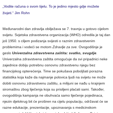
„Vodite računa o svom tijelu. To je jedino mjesto gdje možete
živjeti.“ Jim Rohn
Međunarodni dan zdravlja obilježava se 7. travnja u gotovo cijelom
svijetu. Svjetska zdravstvena organizacija (WHO) odredila je taj dan
još 1950. s ciljem podizanja svijesti o raznim zdravstvenim
problemima i vodeći se motom
Zdravlje za sve
.
Ovogodišnje je
geslo
Univerzalna zdravstvena zaštita: svatko, svugdje
.
Univerzalna zdravstvena zaštita omogućuje da svi pripadnici neke
zajednice dobiju potrebnu osnovnu zdravstvenu njegu bez
financijskog opterećenja. Time se pokušava poboljšati porazna
statistika koja kaže da najmanje polovica ljudi na svijetu ne može
dobiti osnovnu zdravstvenu zaštitu, a milijuni se nađu u krajnjem
siromaštvu zbog liječenja koja su prisiljeni plaćati sami. Također,
ovogodišnja kampanja ne obuhvaća samo liječenje pojedinaca,
njezin djelokrug bit će proširen na cijelu populaciju, održavat će se
razne edukacije, prezentacije, upoznavanja s medicinskom