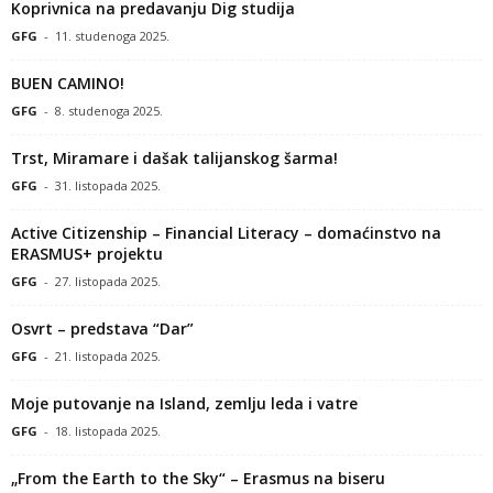
Koprivnica na predavanju Dig studija
GFG
-
11. studenoga 2025.
BUEN CAMINO!
GFG
-
8. studenoga 2025.
Trst, Miramare i dašak talijanskog šarma!
GFG
-
31. listopada 2025.
Active Citizenship – Financial Literacy – domaćinstvo na
ERASMUS+ projektu
GFG
-
27. listopada 2025.
Osvrt – predstava “Dar”
GFG
-
21. listopada 2025.
Moje putovanje na Island, zemlju leda i vatre
GFG
-
18. listopada 2025.
„From the Earth to the Sky“ – Erasmus na biseru