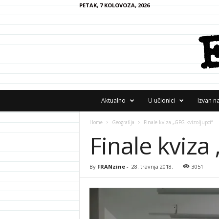
PETAK, 7 KOLOVOZA, 2026
F
Aktualno
U učionici
Izvan n
R
A
Home
Geografija
Finale kviza „GFG kvizoljupci“
N
Finale kviza
z
i
n
e
By
FRANzine
-
28. travnja 2018.
3051