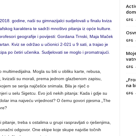
Acti
doma
GFG
018. godine, naši su gimnazijalci sudjelovali u finalu kviza
afskog karaktera te sadrži mnoštvo pitanja iz opće kulture.
Osvr
su profesori geografije i povijesti: Gordana Trnski, Maja Maček
GFG
tan. Kviz se održao u učionici 2-021 u 9 sati, a trajao je
pa po četiri učenika. Sudjelovati se moglo i promatrajući.
Moje
vatr
GFG
rlo multimedijalna. Mogla su biti u obliku karte, rebusa,
er, kvizaši su morali, prema jednom glazbenom zapisu,
„Fro
na b
 kojem se serija najčešće snimala. Bila je riječ o
GFG
jeri u selu Sigetcu. Evo još nekih pitanja: Kada i gdje su
i dolar ima najveću vrijednost? O čemu govori pjesma „The
ore?
 pitanje, treba s ostalima u grupi raspravljati o rješenjima,
 konačni odgovor. One ekipe koje skupe najviše točnih