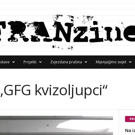
astave
Projekti
Zvjezdana prašina
Mijenja(j)mo svijet
 „GFG kvizoljupci“
PR
Na i