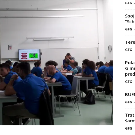
GFG
Spoj 
“Sch
GFG
Tere
GFG
Pola
Gimn
pred
GFG
BUE
GFG
Trst
šarm
GFG