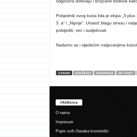
odgovora dobivaju i brojčane bodove kako
Pobjednik ovog kviza bila je ekipa „3 plus 
3. a“ i „Niprije“. Unatoč blagu stresu i na
pobijediti, već i sudjelovati.
Nadamo se i sljedećim natjecanjima kvizo
OZNAKE
DAN ŠKOLE
GEOGRAFIJA
MI I SVIJET
FRANzine
O nama
Impresum
Popis svih članaka kronološki