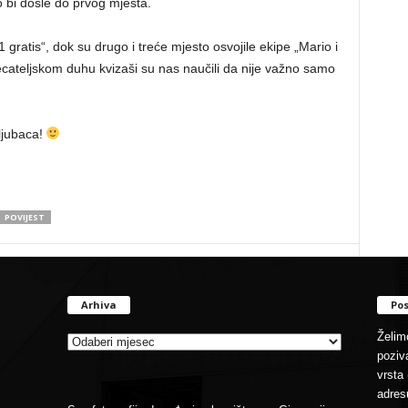
 bi došle do prvog mjesta.
1 gratis“, dok su drugo i treće mjesto osvojile ekipe „Mario i
tjecateljskom duhu kvizaši su nas naučili da nije važno samo
ljubaca!
POVIJEST
Arhiva
Pos
Arhiva
Želimo
poziva
vrsta 
adres