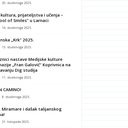
-
20. studenoga 2025.
kultura, prijateljstva i učenja –
ool of Smiles” u Larnaci
-
16. studenoga 2025.
nska „Krk“ 2025.
-
13. studenoga 2025.
znici nastave Medijske kulture
azije „Fran Galović“ Koprivnica na
avanju Dig studija
-
11. studenoga 2025.
N CAMINO!
-
8. studenoga 2025.
, Miramare i dašak talijanskog
a!
-
31. listopada 2025.