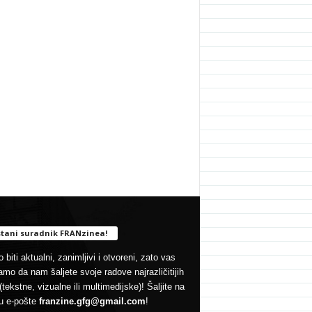
tani suradnik FRANzinea!
 biti aktualni, zanimljivi i otvoreni, zato vas
mo da nam šaljete svoje radove najrazličitijih
(tekstne, vizualne ili multimedijske)! Šaljite na
u e-pošte
franzine.gfg@gmail.com
!