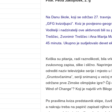
Piše: Petra Jakopiček, 2. g
Na Danu škole, koji se održao 27. travnja 2
„GFG kvizoljupci“. Kviz je povijesno-geogr
Voditelji i nadziratelji ove aktivnosti bili 
Treščec, Zvonimir Treščec i Ana-Marija Mar
45 minuta. Ukupno je sudjelovalo devet eki
Kviška su pitanja, radi raznolikosti, bila v
zvukovnog zapisa, slike i slično. Naprimj
odrediti naziv televizijske serije i mjesto u
„Gruntovčanima“, seriji snimanoj u većoj m
održane prve Zimske olimpijske igre? Čij
Wind of Change“? Koji je najviši vrh Bilog
Po pravilima kviza predstavnik ekipe, čuvši
a nakraju treba na papirić zapisati njihov