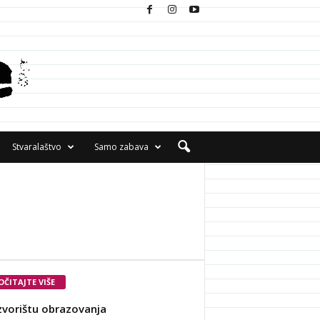
Stvaralaštvo
Samo zabava
OČITAJTE VIŠE
zvorištu obrazovanja