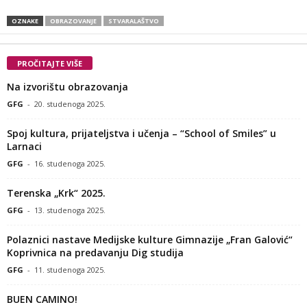
OZNAKE
OBRAZOVANJE
STVARALAŠTVO
PROČITAJTE VIŠE
Na izvorištu obrazovanja
GFG
-
20. studenoga 2025.
Spoj kultura, prijateljstva i učenja – “School of Smiles” u
Larnaci
GFG
-
16. studenoga 2025.
Terenska „Krk“ 2025.
GFG
-
13. studenoga 2025.
Polaznici nastave Medijske kulture Gimnazije „Fran Galović“
Koprivnica na predavanju Dig studija
GFG
-
11. studenoga 2025.
BUEN CAMINO!