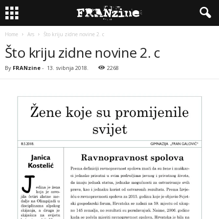
Home
Ars
Što kriju zidne novine 2. c
Što kriju zidne novine 2. c
By
FRANzine
-
13. svibnja 2018.
2268