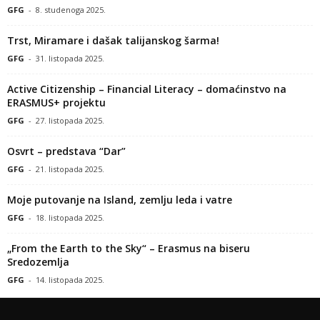
GFG
-
8. studenoga 2025.
Trst, Miramare i dašak talijanskog šarma!
GFG
-
31. listopada 2025.
Active Citizenship – Financial Literacy – domaćinstvo na
ERASMUS+ projektu
GFG
-
27. listopada 2025.
Osvrt – predstava “Dar”
GFG
-
21. listopada 2025.
Moje putovanje na Island, zemlju leda i vatre
GFG
-
18. listopada 2025.
„From the Earth to the Sky“ – Erasmus na biseru
Sredozemlja
GFG
-
14. listopada 2025.