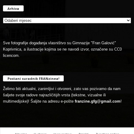
Arhiva
Arhiva
Sve fotografije događanja vlasništvo su Gimnazije "Fran Galović"
Koprivnica, a ilustracije kojima se ne navodi izvor, označene su CC0
licencom.
Postani suradnik FRANzinea!
Želimo biti aktualni, zanimljivi i otvoreni, zato vas pozivamo da nam
šaljete svoje radove najrazličitijih vrsta (tekstne, vizualne ili
multimedijske)! Šaljite na adresu e-pošte
franzine.gfg@gmail.com
!