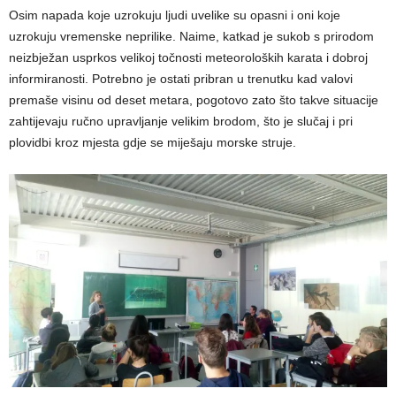
Osim napada koje uzrokuju ljudi uvelike su opasni i oni koje
uzrokuju vremenske neprilike. Naime, katkad je sukob s prirodom
neizbježan usprkos velikoj točnosti meteoroloških karata i dobroj
informiranosti. Potrebno je ostati pribran u trenutku kad valovi
premaše visinu od deset metara, pogotovo zato što takve situacije
zahtijevaju ručno upravljanje velikim brodom, što je slučaj i pri
plovidbi kroz mjesta gdje se miješaju morske struje.