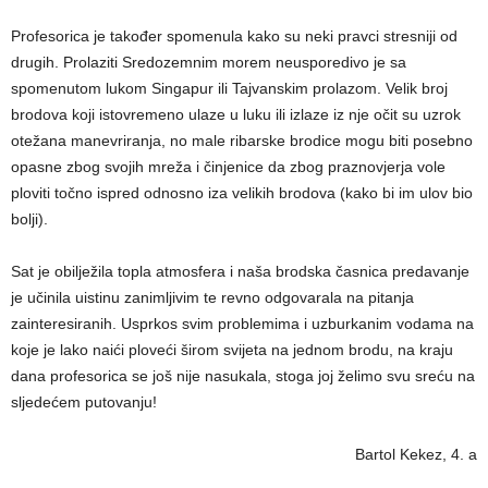
Profesorica je također spomenula kako su neki pravci stresniji od
drugih. Prolaziti Sredozemnim morem neusporedivo je sa
spomenutom lukom Singapur ili Tajvanskim prolazom. Velik broj
brodova koji istovremeno ulaze u luku ili izlaze iz nje očit su uzrok
otežana manevriranja, no male ribarske brodice mogu biti posebno
opasne zbog svojih mreža i činjenice da zbog praznovjerja vole
ploviti točno ispred odnosno iza velikih brodova (kako bi im ulov bio
bolji).
Sat je obilježila topla atmosfera i naša brodska časnica predavanje
je učinila uistinu zanimljivim te revno odgovarala na pitanja
zainteresiranih. Usprkos svim problemima i uzburkanim vodama na
koje je lako naići ploveći širom svijeta na jednom brodu, na kraju
dana profesorica se još nije nasukala, stoga joj želimo svu sreću na
sljedećem putovanju!
Bartol Kekez, 4. a