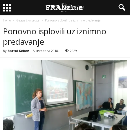
Home
Geografska grupa
Ponovno isplovili uz iznimno predavanje
Ponovno isplovili uz iznimno
predavanje
By
Bartol Kekez
-
5. listopada 2018.
2229