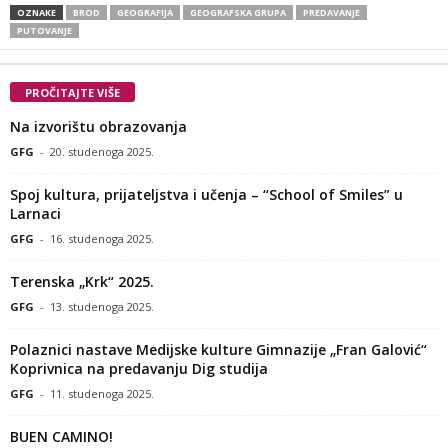
OZNAKE
BROD
GEOGRAFIJA
GEOGRAFSKA GRUPA
PREDAVANJE
PUTOVANJE
PROČITAJTE VIŠE
Na izvorištu obrazovanja
GFG
-
20. studenoga 2025.
Spoj kultura, prijateljstva i učenja – “School of Smiles” u
Larnaci
GFG
-
16. studenoga 2025.
Terenska „Krk“ 2025.
GFG
-
13. studenoga 2025.
Polaznici nastave Medijske kulture Gimnazije „Fran Galović“
Koprivnica na predavanju Dig studija
GFG
-
11. studenoga 2025.
BUEN CAMINO!