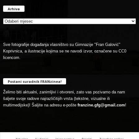
Arhiva
Arhiva
Sve fotografije događanja vlasništvo su Gimnazije "Fran Galović"
Koprivnica, a ilustracije kojima se ne navodi izvor, označene su CC0
licencom.
Postani suradnik FRANzinea!
Želimo biti aktualni, zanimljivi i otvoreni, zato vas pozivamo da nam
šaljete svoje radove najrazličitijih vrsta (tekstne, vizualne ili
multimedijske)! Šaljite na adresu e-pošte
franzine.gfg@gmail.com
!