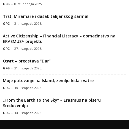
GFG
-
8. studenoga 2025.
Trst, Miramare i dašak talijanskog šarma!
GFG
-
31. listopada 2025.
Active Citizenship – Financial Literacy – domaćinstvo na
ERASMUS+ projektu
GFG
-
27. listopada 2025.
Osvrt – predstava “Dar”
GFG
-
21. listopada 2025.
Moje putovanje na Island, zemlju leda i vatre
GFG
-
18. listopada 2025.
„From the Earth to the Sky“ – Erasmus na biseru
Sredozemlja
GFG
-
14. listopada 2025.