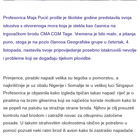
Profesorica Maja Pucić prošle je školske godine predstavila svoja
iskustva s otvorenoga mora koja je stekla kao časnica na
trgovačkom brodu CMA CGM Tage. Vremena je bilo malo, a pitanja
puno, stoga je na poziv članova Geografske grupe u četvrtak, 4.
listopada, nastavila svoje pripovijedanje posebno istaknuviši nevolje
i probleme koji se događaju tijekom plovidbe.
Primjerice, piratski napadi velika su tegoba u pomorstvu, a
najkritičnije je uz obalu Nigerije i Somalije te u velikoj luci Singapur.
Profesorica je objasnila kako izgleda tipičan takav napad: riječ je o
piratima na brzim gliserima koji se najčešće koriste motkom kako bi
se popeli na palubu sa stražnje strane broda. Njihov je cilj preuzeti
kontrolu nad brodom i zatražiti novac za otkupninu zatočene
posade. U takvim strahovitim okolnostima obično je potrebno u
pomoć pozvati neki ratni brod ili avion kako bi zastrašio napadače.