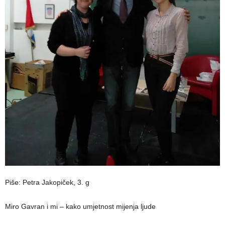
Piše: Petra Jakopiček, 3. g
Miro Gavran i mi – kako umjetnost mijenja ljude