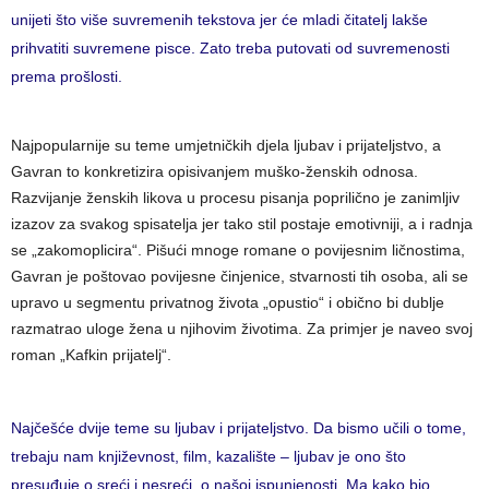
unijeti što više suvremenih tekstova jer će mladi čitatelj lakše
prihvatiti suvremene pisce. Zato treba putovati od suvremenosti
prema prošlosti.
Najpopularnije su teme umjetničkih djela ljubav i prijateljstvo, a
Gavran to konkretizira opisivanjem muško-ženskih odnosa.
Razvijanje ženskih likova u procesu pisanja poprilično je zanimljiv
izazov za svakog spisatelja jer tako stil postaje emotivniji, a i radnja
se „zakomoplicira“. Pišući mnoge romane o povijesnim ličnostima,
Gavran je poštovao povijesne činjenice, stvarnosti tih osoba, ali se
upravo u segmentu privatnog života „opustio“ i obično bi dublje
razmatrao uloge žena u njihovim životima. Za primjer je naveo svoj
roman „Kafkin prijatelj“.
Najčešće dvije teme su ljubav i prijateljstvo. Da bismo učili o tome,
trebaju nam književnost, film, kazalište – ljubav je ono što
presuđuje o sreći i nesreći, o našoj ispunjenosti. Ma kako bio