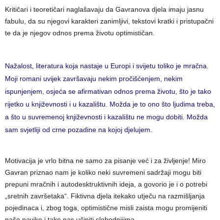
Kritičari i teoretičari naglašavaju da Gavranova djela imaju jasnu
fabulu, da su njegovi karakteri zanimljivi, tekstovi kratki i pristupačni
te da je njegov odnos prema životu optimističan.
Nažalost, literatura koja nastaje u Europi i svijetu toliko je mračna.
Moji romani uvijek završavaju nekim pročišćenjem, nekim
ispunjenjem, osjeća se afirmativan odnos prema životu, što je tako
rijetko u književnosti i u kazalištu. Možda je to ono što ljudima treba,
a što u suvremenoj književnosti i kazalištu ne mogu dobiti. Možda
sam svjetliji od crne pozadine na kojoj djelujem.
Motivacija je vrlo bitna ne samo za pisanje već i za življenje! Miro
Gavran priznao nam je koliko neki suvremeni sadržaji mogu biti
prepuni mračnih i autodesktruktivnih ideja, a govorio je i o potrebi
„sretnih završetaka“. Fiktivna djela itekako utječu na razmišljanja
pojedinaca i, zbog toga, optimistične misli zaista mogu promijeniti
naše navike i tako nas učiniti slobodnijima.