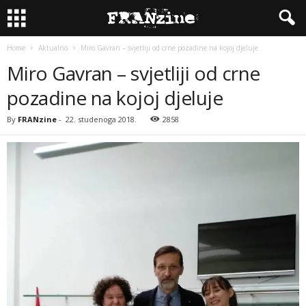
Home
Aktualno
Miro Gavran – svjetliji od crne pozadine na kojoj djeluje
Miro Gavran – svjetliji od crne
pozadine na kojoj djeluje
By
FRANzine
-
22. studenoga 2018.
2858