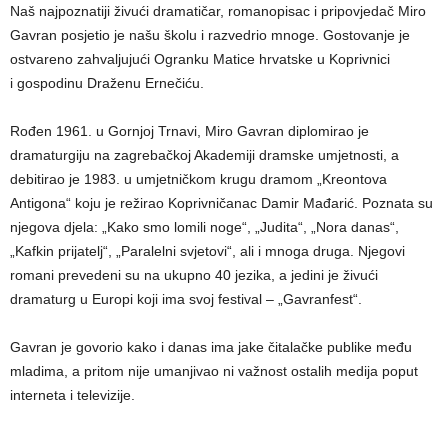
Naš najpoznatiji živući dramatičar, romanopisac i pripovjedač Miro
Gavran posjetio je našu školu i razvedrio mnoge. Gostovanje je
ostvareno zahvaljujući Ogranku Matice hrvatske u Koprivnici
i gospodinu Draženu Ernečiću.
Rođen 1961. u Gornjoj Trnavi, Miro Gavran diplomirao je
dramaturgiju na zagrebačkoj Akademiji dramske umjetnosti, a
debitirao je 1983. u umjetničkom krugu dramom „Kreontova
Antigona“ koju je režirao Koprivničanac Damir Mađarić. Poznata su
njegova djela: „Kako smo lomili noge“, „Judita“, „Nora danas“,
„Kafkin prijatelj“, „Paralelni svjetovi“, ali i mnoga druga. Njegovi
romani prevedeni su na ukupno 40 jezika, a jedini je živući
dramaturg u Europi koji ima svoj festival – „Gavranfest“.
Gavran je govorio kako i danas ima jake čitalačke publike među
mladima, a pritom nije umanjivao ni važnost ostalih medija poput
interneta i televizije.