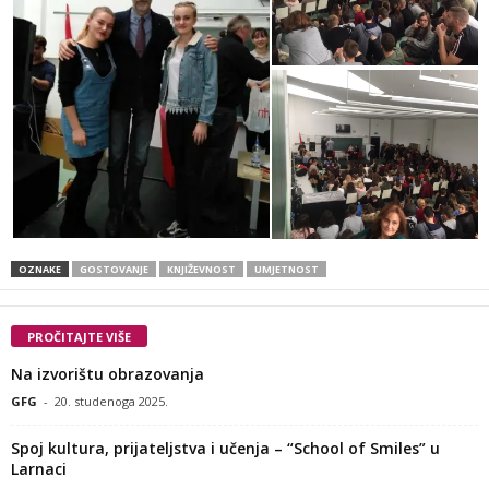
OZNAKE
GOSTOVANJE
KNJIŽEVNOST
UMJETNOST
PROČITAJTE VIŠE
Na izvorištu obrazovanja
GFG
-
20. studenoga 2025.
Spoj kultura, prijateljstva i učenja – “School of Smiles” u
Larnaci