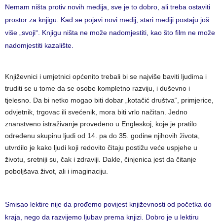
Nemam ništa protiv novih medija, sve je to dobro, ali treba ostaviti
prostor za knjigu. Kad se pojavi novi medij, stari mediji postaju još
više „svoji“. Knjigu ništa ne može nadomjestiti, kao što film ne može
nadomjestiti kazalište.
Književnici i umjetnici općenito trebali bi se najviše baviti ljudima i
truditi se u tome da se osobe kompletno razviju, i duševno i
tjelesno. Da bi netko mogao biti dobar „kotačić društva“, primjerice,
odvjetnik, trgovac ili svećenik, mora biti vrlo načitan. Jedno
znanstveno istraživanje provedeno u Engleskoj, koje je pratilo
određenu skupinu ljudi od 14. pa do 35. godine njihovih života,
utvrdilo je kako ljudi koji redovito čitaju postižu veće uspjehe u
životu, sretniji su, čak i zdraviji. Dakle, činjenica jest da čitanje
poboljšava život, ali i imaginaciju.
Smisao lektire nije da prođemo povijest književnosti od početka do
kraja, nego da razvijemo ljubav prema knjizi. Dobro je u lektiru