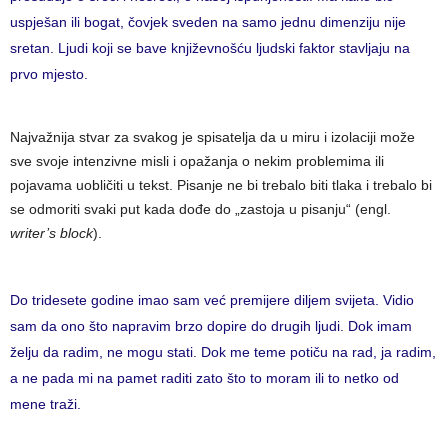
uspješan ili bogat, čovjek sveden na samo jednu dimenziju nije
sretan. Ljudi koji se bave književnošću ljudski faktor stavljaju na
prvo mjesto.
Najvažnija stvar za svakog je spisatelja da u miru i izolaciji može
sve svoje intenzivne misli i opažanja o nekim problemima ili
pojavama uobličiti u tekst. Pisanje ne bi trebalo biti tlaka i trebalo bi
se odmoriti svaki put kada dođe do „zastoja u pisanju“ (engl.
writer’s block
).
Do tridesete godine imao sam već premijere diljem svijeta. Vidio
sam da ono što napravim brzo dopire do drugih ljudi. Dok imam
želju da radim, ne mogu stati. Dok me teme potiču na rad, ja radim,
a ne pada mi na pamet raditi zato što to moram ili to netko od
mene traži.