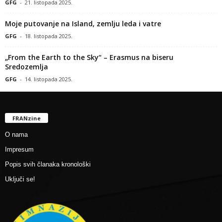
GFG
-
21. listopada 2025.
Moje putovanje na Island, zemlju leda i vatre
GFG
-
18. listopada 2025.
„From the Earth to the Sky“ – Erasmus na biseru
Sredozemlja
GFG
-
14. listopada 2025.
FRANzine
O nama
Impresum
Popis svih članaka kronološki
Uključi se!