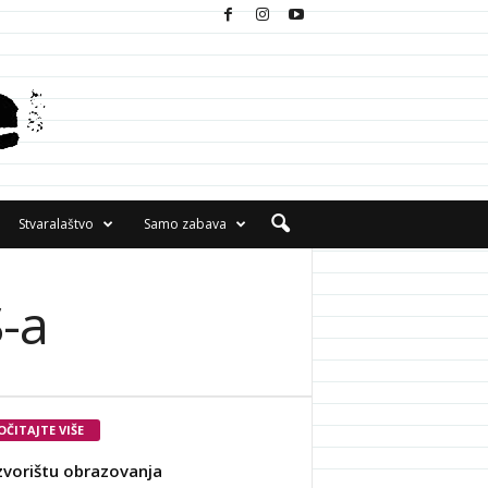
Stvaralaštvo
Samo zabava
S-a
OČITAJTE VIŠE
zvorištu obrazovanja