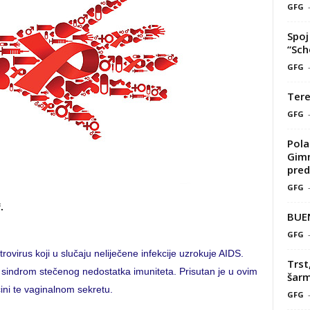
GFG
Spoj 
“Sch
GFG
Tere
GFG
Pola
Gimn
pred
GFG
.
BUE
GFG
rovirus koji u slučaju neliječene infekcije uzrokuje AIDS.
Trst
a sindrom stečenog nedostatka imuniteta. Prisutan je u ovim
šarm
ini te vaginalnom sekretu.
GFG