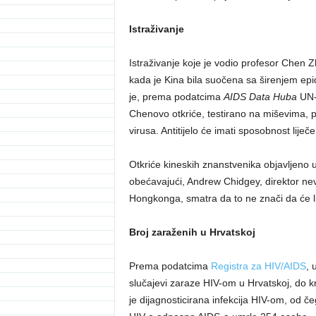
Istraživanje
Istraživanje koje je vodio profesor Chen 
kada je Kina bila suočena sa širenjem epi
je, prema podatcima
AIDS Data Huba
UN-
Chenovo otkriće, testirano na miševima, p
virusa. Antitijelo će imati sposobnost liječe
Otkriće kineskih znanstvenika objavljeno 
obećavajući, Andrew Chidgey, direktor ne
Hongkonga, smatra da to ne znači da će lij
Broj zaraženih u Hrvatskoj
Prema podatcima
Registra za HIV/AIDS
, 
slučajevi zaraze HIV-om u Hrvatskoj, do 
je dijagnosticirana infekcija HIV-om, od č