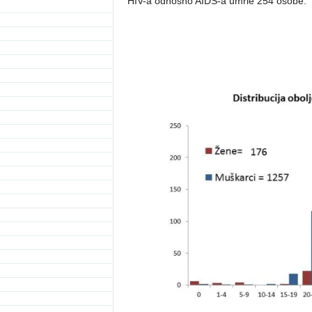
HIV-a odnosno AIDS-a umrle 254 osobe.