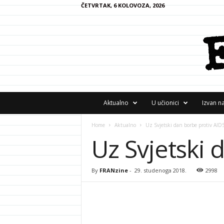
ČETVRTAK, 6 KOLOVOZA, 2026
F
Aktualno
U učionici
Izvan n
R
A
Home
Aktualno
Uz Svjetski dan borbe protiv AIDS
N
Uz Svjetski 
z
i
n
e
By
FRANzine
-
29. studenoga 2018.
2998