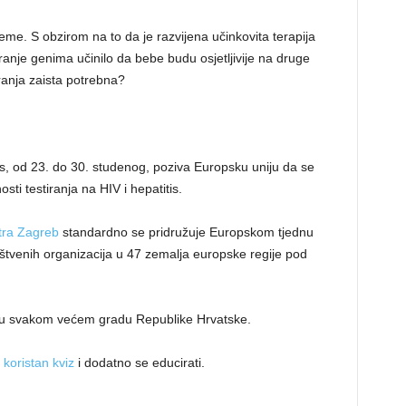
eme. S obzirom na to da je razvijena učinkovita terapija
iranje genima učinilo da bebe budu osjetljivije na druge
iranja zaista potrebna?
tis, od 23. do 30. studenog, poziva Europsku uniju da se
sti testiranja na HIV i hepatitis.
tra Zagreb
standardno se pridružuje Europskom tjednu
uštvenih organizacija u 47 zemalja europske regije pod
o u svakom većem gradu Republike Hrvatske.
z
koristan kviz
i dodatno se educirati.