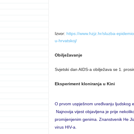
Izvor:
https://www.hzjz.hr/sluzba-epidemiol
u-hrvatskoj/
Obilježavanje
Svjetski dan AIDS-a obilježava se 1. pros
Eksperiment kloniranja u Kini
O prvom uspješnom uređivanju ljudskog embr
Najnovija vijest objavljena je prije nekoli
promijenjenim genima. Znanstvenik He Jian
virus HIV-a.