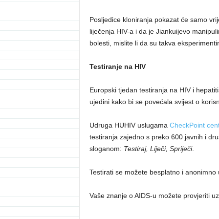
Posljedice kloniranja pokazat će samo vrij
liječenja HIV-a i da je Jiankuijevo manipul
bolesti, mislite li da su takva eksperiment
Testiranje na HIV
Europski tjedan testiranja na HIV i hepati
ujedini kako bi se povećala svijest o korisno
Udruga HUHIV uslugama
CheckPoint cen
testiranja zajedno s preko 600 javnih i dr
sloganom:
Testiraj, Liječi, Spriječi
.
Testirati se možete besplatno i anonimn
Vaše znanje o AIDS-u možete provjeriti u