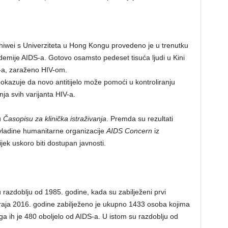
Zhiwei s Univerziteta u Hong Kongu provedeno je u trenutku
demije AIDS-a. Gotovo osamsto pedeset tisuća ljudi u Kini
a, zaraženo HIV-om.
okazuje da novo antitijelo može pomoći u kontroliranju
nja svih varijanta HIV-a.
u
Časopisu za klinička istraživanja
. Premda su rezultati
vladine humanitarne organizacije
AIDS Concern
iz
ek uskoro biti dostupan javnosti.
u razdoblju od 1985. godine, kada su zabilježeni prvi
kraja 2016. godine zabilježeno je ukupno 1433 osoba kojima
ega ih je 480 oboljelo od AIDS-a. U istom su razdoblju od