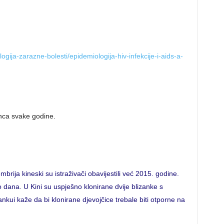
ogija-zarazne-bolesti/epidemiologija-hiv-infekcije-i-aids-a-
inca svake godine.
ija kineski su istraživači obavijestili već 2015. godine.
ko dana. U Kini su uspješno klonirane dvije blizanke s
kui kaže da bi klonirane djevojčice trebale biti otporne na