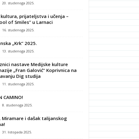
-
20. studenoga 2025.
kultura, prijateljstva i učenja –
ool of Smiles” u Larnaci
-
16. studenoga 2025.
nska „Krk“ 2025.
-
13. studenoga 2025.
znici nastave Medijske kulture
azije „Fran Galović“ Koprivnica na
avanju Dig studija
-
11. studenoga 2025.
N CAMINO!
-
8. studenoga 2025.
, Miramare i dašak talijanskog
a!
-
31. listopada 2025.