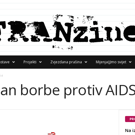
astave
Projekti
Zvjezdana prašina
Mijenja(j)mo svijet
-a
dan borbe protiv AID
PR
Na i