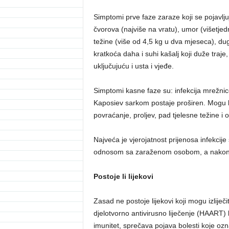
Simptomi prve faze zaraze koji se pojavlj
čvorova (najviše na vratu), umor (višetjed
težine (više od 4,5 kg u dva mjeseca), dugot
kratkoća daha i suhi kašalj koji duže traje,
uključujuću i usta i vjeđe.
Simptomi kasne faze su: infekcija mrežni
Kaposiev sarkom postaje proširen. Mogu bi
povraćanje, proljev, pad tjelesne težine i 
Najveća je vjerojatnost prijenosa infekc
odnosom sa zaraženom osobom, a nakon t
Postoje li lijekovi
Zasad ne postoje lijekovi koji mogu izliječit
djelotvorno antivirusno liječenje (HAART)
imunitet, sprečava pojava bolesti koje ozn