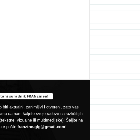
tani suradnik FRANzinea!
 biti aktualni, zanimljivi i otvoreni, zato vas
mo da nam šaljete svoje radove najrazličitijih
(tekstne, vizualne ili multimedijske)! Šaljite na
u e-pošte
franzine.gfg@gmail.com
!