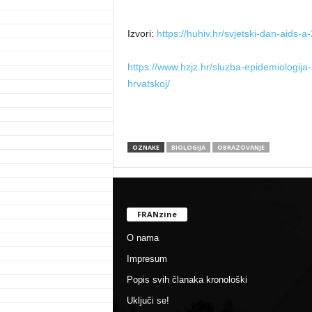
Izvori:
https://huhiv.hr/svjetski-dan-aids-a
https://www.hzjz.hr/sluzba-epidemiologija-z
hrvatskoj/
OZNAKE
BIOLOGIJA
OBRAZOVANJE
FRANzine
O nama
Impresum
Popis svih članaka kronološki
Uključi se!