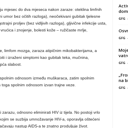
Acti
uju mjesec do dva mjeseca nakon zaraze: oteklina limfnih
doma
ni umor bez očitih razloga), neočekivani gubitak tjelesne
GFG
rajni proljev (bez vidljivih razloga), gljivične infekcije usta,
Osvr
 vrućica i znojenje, bolesti kože – ružičaste mrlje,
GFG
Moje
ce, limfom mozga, zaraza atipičnim mikobakterijama, a
vatr
ti i izraženi simptomi kao gubitak teka, mučnina,
GFG
opća slabost.
„Fro
ije spolnim odnosom između muškaraca, zatim spolnim
na b
oga spolnim odnosom izvan trajne veze.
GFG
i zarazu, odnosno eliminirati HIV iz tijela. No postoji vrlo
 kojim se suzbija umnožavanje HIV-a, oporavlja oštećeni
ačavaju nastup AIDS-a te znatno produljuje život.