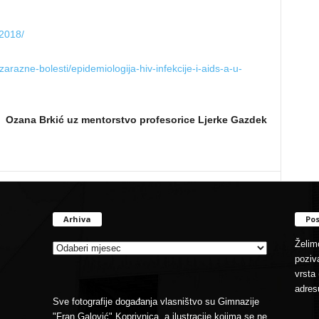
-2018/
arazne-bolesti/epidemiologija-hiv-infekcije-i-aids-a-u-
Ozana Brkić uz mentorstvo profesorice Ljerke Gazdek
Arhiva
Pos
Arhiva
Želimo
poziva
vrsta 
adres
Sve fotografije događanja vlasništvo su Gimnazije
"Fran Galović" Koprivnica, a ilustracije kojima se ne