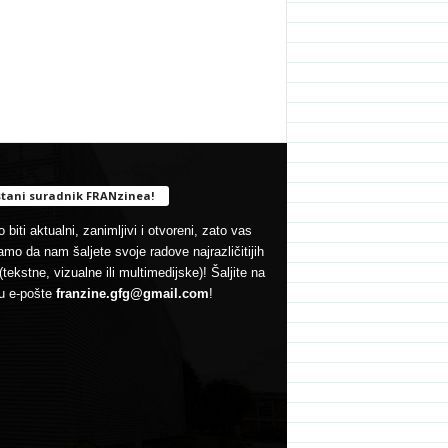
tani suradnik FRANzinea!
 biti aktualni, zanimljivi i otvoreni, zato vas
mo da nam šaljete svoje radove najrazličitijih
(tekstne, vizualne ili multimedijske)! Šaljite na
u e-pošte
franzine.gfg@gmail.com
!