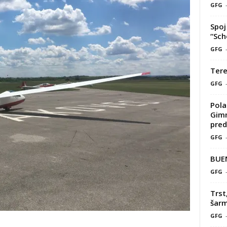
GFG
Spoj 
“Sch
GFG
Tere
GFG
Pola
Gimn
pred
GFG
BUE
GFG
Trst
šarm
GFG