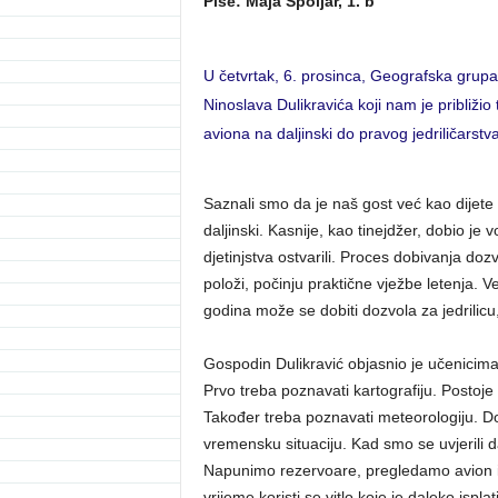
Piše: Maja Špoljar, 1. b
U četvrtak, 6. prosinca, Geografska grupa
Ninoslava Dulikravića koji nam je približ
aviona na daljinski do pravog jedriličarstva
Saznali smo da je naš gost već kao dijete
daljinski. Kasnije, kao tinejdžer, dobio je 
djetinjstva ostvarili. Proces dobivanja do
položi, počinju praktične vježbe letenja. V
godina može se dobiti dozvola za jedrilic
Gospodin Dulikravić objasnio je učenicima c
Prvo treba poznavati kartografiju. Postoje
Također treba poznavati meteorologiju. 
vremensku situaciju. Kad smo se uvjerili 
Napunimo rezervoare, pregledamo avion itd.
vrijeme koristi se vitlo koje je daleko ispla