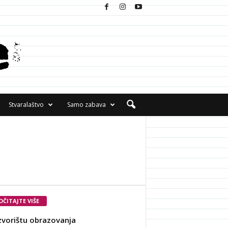
Stvaralaštvo
Samo zabava
OČITAJTE VIŠE
zvorištu obrazovanja