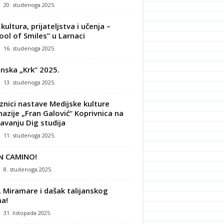
-
20. studenoga 2025.
kultura, prijateljstva i učenja –
ool of Smiles” u Larnaci
-
16. studenoga 2025.
nska „Krk“ 2025.
-
13. studenoga 2025.
znici nastave Medijske kulture
azije „Fran Galović“ Koprivnica na
avanju Dig studija
-
11. studenoga 2025.
N CAMINO!
-
8. studenoga 2025.
, Miramare i dašak talijanskog
a!
-
31. listopada 2025.