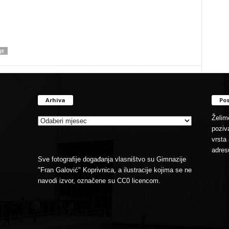
JE
Arhiva
Pos
Arhiva
Želimo
poziva
vrsta 
adres
Sve fotografije događanja vlasništvo su Gimnazije
"Fran Galović" Koprivnica, a ilustracije kojima se ne
navodi izvor, označene su CC0 licencom.