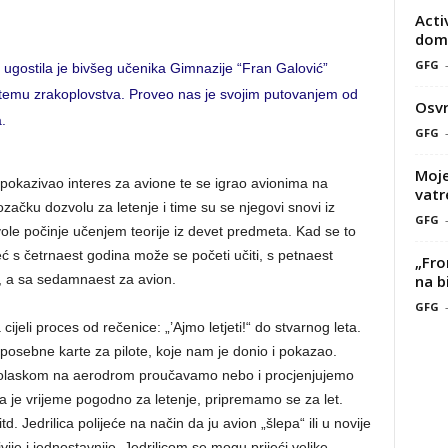
Acti
doma
GFG
 ugostila je bivšeg učenika Gimnazije “Fran Galović”
io temu zrakoplovstva. Proveo nas je svojim putovanjem od
Osvr
.
GFG
Moje
 pokazivao interes za avione te se igrao avionima na
vatr
vozačku dozvolu za letenje i time su se njegovi snovi iz
GFG
zvole počinje učenjem teorije iz devet predmeta. Kad se to
eć s četrnaest godina može se početi učiti, s petnaest
„Fro
na b
u, a sa sedamnaest za avion.
GFG
ijeli proces od rečenice: „’Ajmo letjeti!“ do stvarnog leta.
 posebne karte za pilote, koje nam je donio i pokazao.
Dolaskom na aerodrom proučavamo nebo i procjenjujemo
da je vrijeme pogodno za letenje, pripremamo se za let.
 Jedrilica polijeće na način da ju avion „šlepa“ ili u novije
tivije i jednostavnije. Jedrilicom se mogu prijeći velike