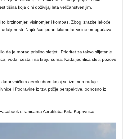
t tišina koja čini doživljaj leta veličanstvenijim.
 i to brzinomjer, visinomjer i kompas. Zbog izrazite lakoće
elike udaljenosti. Najčešće jedan kilometar visine omogućava
da je morao prisilno sletjeti. Prioritet za takvo slijetanje
ca, voda, cesta i na kraju šuma. Kada jedrilica sleti, pozove
s koprivničkim aeroklubom kojoj se iznimno raduje.
vnice i Podravine iz tzv. ptičje perspektive, odnosno iz
 Facebook stranicama Aerokluba Krila Koprivnice.