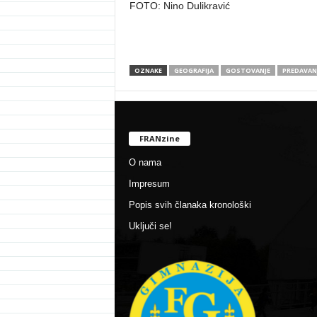
FOTO: Nino Dulikravić
OZNAKE
GEOGRAFIJA
GOSTOVANJE
PREDAVAN
FRANzine
O nama
Impresum
Popis svih članaka kronološki
Uključi se!