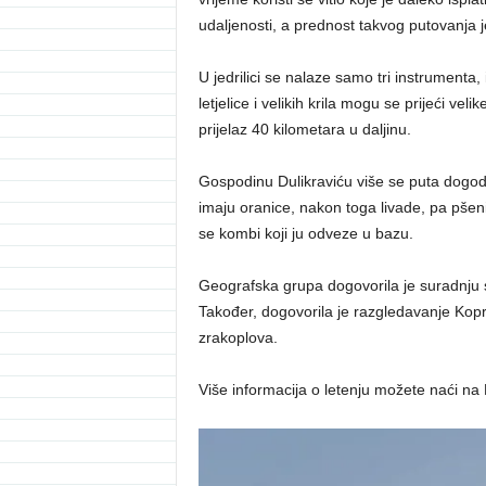
udaljenosti, a prednost takvog putovanja jes
U jedrilici se nalaze samo tri instrumenta,
letjelice i velikih krila mogu se prijeći v
prijelaz 40 kilometara u daljinu.
Gospodinu Dulikraviću više se puta dogodilo 
imaju oranice, nakon toga livade, pa pšeni
se kombi koji ju odveze u bazu.
Geografska grupa dogovorila je suradnju 
Također, dogovorila je razgledavanje Kopri
zrakoplova.
Više informacija o letenju možete naći na