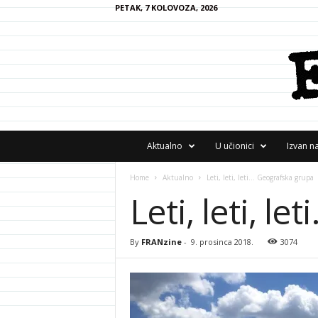
PETAK, 7 KOLOVOZA, 2026
F
Aktualno
U učionici
Izvan n
R
A
Home
Aktualno
Leti, leti, leti… Geografska grupa
N
Leti, leti, l
z
i
n
e
By
FRANzine
-
9. prosinca 2018.
3074