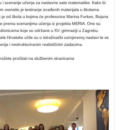
u i scenarije učenja za nastavne sate matematike. Kako bi
 tim osmislio je testiranje izrađenih materijala u školama.
 je od škola u kojima će profesorice Marina Furkes, Bojana
te prema scenarijima učenja iz projekta MERIA. One su
adionicama koje su održane u XV. gimnaziji u Zagrebu.
ele Hrvatske učile su o istraživački usmjerenoj nastavi te se
enja i nestrukturiranim realističnim zadacima.
 možete pročitati na službenim stranicama