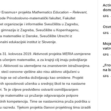
Acti
doma
iv Erasmus+ projekta
Mathematics Education – Relevant,
GFG
ode Prirodoslovno-matematički fakultet, Fakultet
tet organizacije i informatike Sveučilišta u Zagrebu,
Osvr
 gimnazija iz Zagreba, Sveučilište u Kopenhagenu,
GFG
 matematike iz Danske, Sveučilište Utrecht iz
alni edukacijski institut iz Slovenije.
Moje
vatr
va 31. kolovoza 2019. Aktivnosti projekta MERIA usmjerene
GFG
 učenjem matematike, a za krajnji cilj imaju poboljšanje
„Fro
i. Aktivnosti su utemeljene na znanstvenim istraživanjima
na b
steći osnovne vještine ako nisu aktivno uključeni u
GFG
i koje se od učenika doživljavaju kao smislene. Projekt
nih sposobnosti učenika u srednjoj školi te na nastavne
Te je ciljeve predviđeno ostvariti osmišljavanjem
vanje matematike uz pružanje odgovarajuće potpore
nalnih kompetencija. Time se nastavnicima pruža podrška u
 u razredu. Tijekom projekta članovi projektnog tima izradili