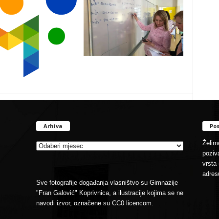
Arhiva
Pos
Arhiva
Želimo
poziva
vrsta 
adres
Sve fotografije događanja vlasništvo su Gimnazije
"Fran Galović" Koprivnica, a ilustracije kojima se ne
navodi izvor, označene su CC0 licencom.