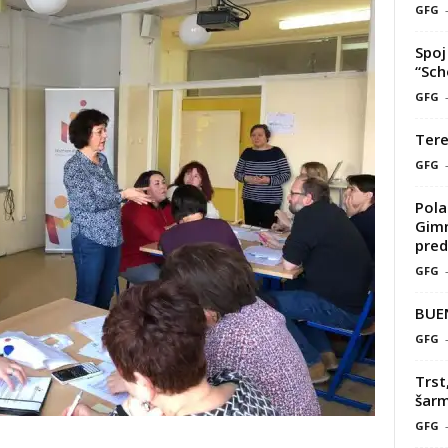
GFG
Spoj 
“Sch
GFG
Tere
GFG
Pola
Gimn
pred
GFG
BUE
GFG
Trst
šarm
GFG