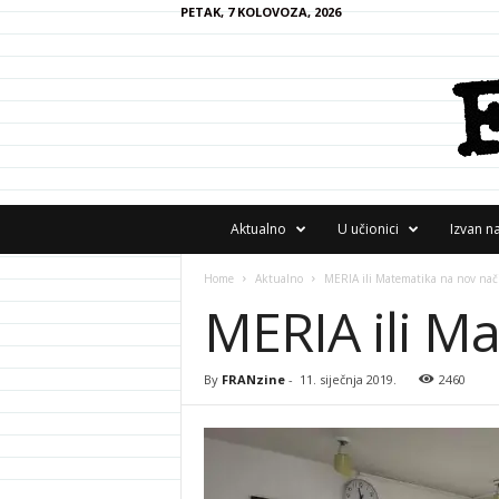
PETAK, 7 KOLOVOZA, 2026
F
Aktualno
U učionici
Izvan n
R
A
Home
Aktualno
MERIA ili Matematika na nov nač
N
MERIA ili M
z
i
n
e
By
FRANzine
-
11. siječnja 2019.
2460