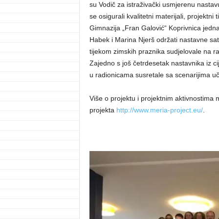
su Vodič za istraživački usmjerenu nastav
se osigurali kvalitetni materijali, projektni
Gimnazija „Fran Galović“ Koprivnica jedna
Habek i Marina Njerš održati nastavne sa
tijekom zimskih praznika sudjelovale na r
Zajedno s još četrdesetak nastavnika iz cij
u radionicama susretale sa scenarijima uč
Više o projektu i projektnim aktivnostima
projekta
http://www.meria-project.eu/
.