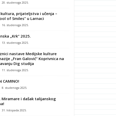
-
20. studenoga 2025.
kultura, prijateljstva i učenja –
ool of Smiles” u Larnaci
-
16. studenoga 2025.
nska „Krk“ 2025.
-
13. studenoga 2025.
znici nastave Medijske kulture
azije „Fran Galović“ Koprivnica na
avanju Dig studija
-
11. studenoga 2025.
N CAMINO!
-
8. studenoga 2025.
, Miramare i dašak talijanskog
a!
-
31. listopada 2025.