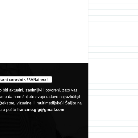
tani suradnik FRANzinea!
 biti aktualni, zanimljivi i otvoreni, zato vas
mo da nam šaljete svoje radove najrazličitijih
(tekstne, vizualne ili multimedijske)! Šaljite na
u e-pošte
franzine.gfg@gmail.com
!