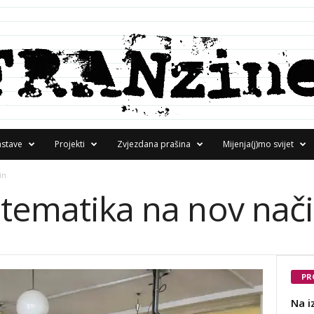
astave
Projekti
Zvjezdana prašina
Mijenja(j)mo svijet
in
atematika na nov nač
PR
Na i