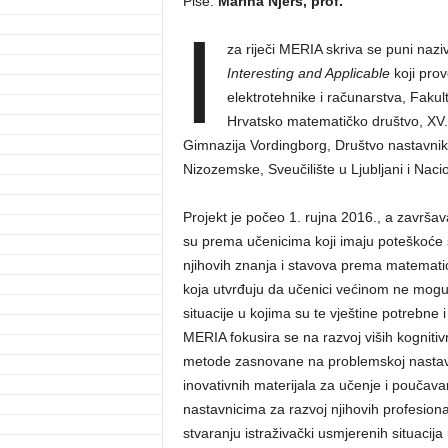
Piše:
Marina Njerš, prof.
I
za riječi MERIA skriva se puni naz
Interesting and Applicable
koji prov
elektrotehnike i računarstva, Fakul
Hrvatsko matematičko društvo, XV.
Gimnazija Vordingborg, Društvo nastavnika
Nizozemske, Sveučilište u Ljubljani i Nacion
Projekt je počeo 1. rujna 2016., a završa
su prema učenicima koji imaju poteškoće s
njihovih znanja i stavova prema matematic
koja utvrđuju da učenici većinom ne mogu 
situacije u kojima su te vještine potrebne 
MERIA fokusira se na razvoj viših kognitiv
metode zasnovane na problemskoj nastavi. 
inovativnih materijala za učenje i pouča
nastavnicima za razvoj njihovih profesio
stvaranju istraživački usmjerenih situacija