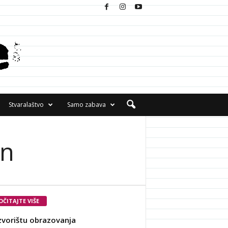
Stvaralaštvo
Samo zabava
in
OČITAJTE VIŠE
zvorištu obrazovanja