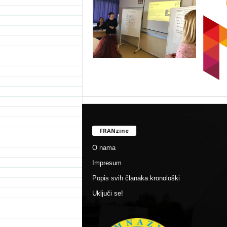
FRANzine
O nama
Impresum
Popis svih članaka kronološki
Uključi se!