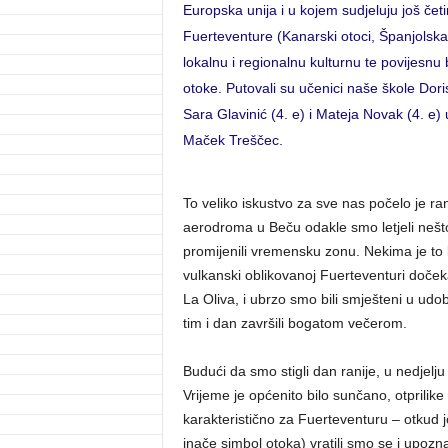
Europska unija i u kojem sudjeluju još četir
Fuerteventure (Kanarski otoci, Španjolsk
lokalnu i regionalnu kulturnu te povijesnu
otoke. Putovali su učenici naše škole Dori
Sara Glavinić (4. e) i Mateja Novak (4. e)
Maček Treščec.
To veliko iskustvo za sve nas počelo je ra
aerodroma u Beču odakle smo letjeli nešto
promijenili vremensku zonu. Nekima je to b
vulkanski oblikovanoj Fuerteventuri doček
La Oliva, i ubrzo smo bili smješteni u u
tim i dan završili bogatom večerom.
Budući da smo stigli dan ranije, u nedjelju s
Vrijeme je općenito bilo sunčano, otprilike
karakteristično za Fuerteventuru – otkud jo
inače simbol otoka) vratili smo se i upoz