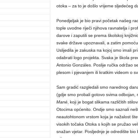
otoka – za to je došlo vrijeme sljedećeg d
Ponedjeljak je bio pravi početak našeg rada
tople uvodne riječi njihova ravnatelja i pr
darove i zaputili se prema školskoj knjiž
svake države upoznavali, a zatim pomoću p
Uslijedila je zakuska na kojoj smo imali pr
odabrati logo projekta. Svaka je škola pre
Antonio Gonzáles. Poslije ručka održao s
plesom i pjevanjem ili kratkim videom o svo
Sam gradić razgledali smo narednog dana. 
(gdje smo probali gotovo svima odbojan, n
Mané
, koji je bogat slikama različitih sti
Otocima općenito. Ondje smo saznali nešto 
neautohtonom vrstom koja je nažalost štet
visokih točaka Otoka s kojih se pružao ve
snažan vjetar. Posljednje je odredište bio