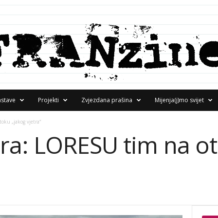
astave
Projekti
Zvjezdana prašina
Mijenja(j)mo svijet
ku „jakog vjetra“
ra: LORESU tim na ot