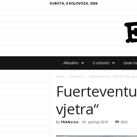
SUBOTA, 8 KOLOVOZA, 2026
F
Aktualno
U učionici
Izvan n
R
A
Home
Aktualno
Fuerteventura: LORESU tim na oto
N
Fuerteventu
z
i
n
vjetra“
e
By
FRANzine
-
29. siječnja 2019.
2822