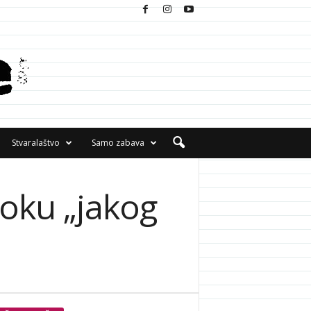
Stvaralaštvo
Samo zabava
oku „jakog