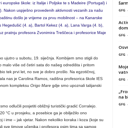
šarm
i europske škole: iz Italije i Poljske te s Madeire (Portugal) i
GFG
a). Nakon uspješno provedenih aktivnosti vezanih za našu
 baštinu došlo je vrijeme za prvu mobilnost – na Kanarske
Acti
s Hegedušić (4. a), Bartol Kekez (4. a), Lana Varga (4. b),
doma
 uz pratnju profesora Zvonimira Treščeca i profesorice Maje
GFG
Osvr
GFG
no ujutro u subotu, 19. siječnja. Kombijem smo stigli do
 malo više od četiri sata do našeg odredišta i pritom
Moje
vatr
io tek prvi let, no sve je dobro prošlo. Na egzotičnoj,
ala nas je Carolina Ramos, radišna profesorica škole IES
GFG
dobnom kompleksu
Origo Mare
gdje smo upoznali talijanski
„Fro
na b
GFG
mo odlučili posjetiti obližnji turistički gradić Corralejo.
 20 °C u prosjeku, a posebice ga je obilježilo ono
j i ime – jak vjetar. Nakon nekoliko koraka i koza (koje su
nali sve timove učenika i profesora osim tima sa samog