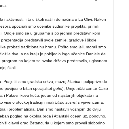
ana.
 i aktivnosti, i to u školi naših domaćina u La Olivi. Nakon
ofesora upoznali smo učenike sudionike projekta, primili
nici. Ondje smo se u grupama s po jednim predstavnikom
rezentacija predstavili svoje zemlje, gradove i škole.
ilike probati tradicionalnu hranu. Pošto smo jeli, morali smo
dložila dva, a na kraju je pobijedio logo učenice Daniele de
e program na kojem se svaka država predstavila, uglavnom
joj školi.
Posjetili smo gradsku crkvu, muzej žitarica i poljoprivrede
o povijesno bitan specijalitet
gofio
), Umjetnički centar
Casa
lova, i Pukovnikovu kuću, jedan od najstarijih objekata na
više o otočkoj tradiciji i imali
bliski susret
s vjevericama,
na i problematična. Dan smo nastavili vožnjom do dviju
leban pogled na okolna brda i Atlantski ocean uz, ponovno,
 bivši glavni grad Betancuria u kojem smo proveli slobodno