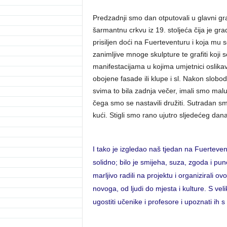
Predzadnji smo dan otputovali u glavni gr
šarmantnu crkvu iz 19. stoljeća čija je gr
prisiljen doći na Fuerteventuru i koja mu s
zanimljive mnoge skulpture te grafiti koj
manifestacijama u kojima umjetnici oslikava
obojene fasade ili klupe i sl. Nakon slob
svima to bila zadnja večer, imali smo malu
čega smo se nastavili družiti. Sutradan s
kući. Stigli smo rano ujutro sljedećeg dana
I tako je izgledao naš tjedan na Fuerteven
solidno; bilo je smijeha, suza, zgoda i pun
marljivo radili na projektu i organizirali 
novoga, od ljudi do mjesta i kulture. S ve
ugostiti učenike i profesore i upoznati ih 