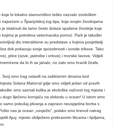
o koje bi lokalno stanovništvo teško nazvalo zoološkim
 najvećem u Španjolskoj tog tipa, koje svojim životinjama
no je istaknuti da tamo često dolaze spašene životinje koje
e one kojima je potrebna veterinarska pomoć. Park je također
ljiviji dio interaktivne su predstave u kojima posjetitelji
izbliza dok pokazuju svoje sposobnosti i izvode trikove. Tako
), ptice (sove, jastrebe i orlove) i morske lavove. Vidjeli
znemirene da bi ih se jahalo, no zato smo hranili žirafe.
k. Svoj smo trag ostavili na zaštićenim dinama kod
mjesta Solana Matorral gdje smo vidjeli jedan od pravih
Također smo saznali kolika je ekološka važnost tog mjesta i
ednu dugo liječenu kornjaču na slobodu u ocean! U istom smo
 bio samo pokušaj plivanja a zapravo neuspješna borba s
Pošto nas je ocean „osvježio“, polako smo krenuli natrag
ili Ajuy, mjesto obilježeno prekrasnim liticama i špiljama,
om.