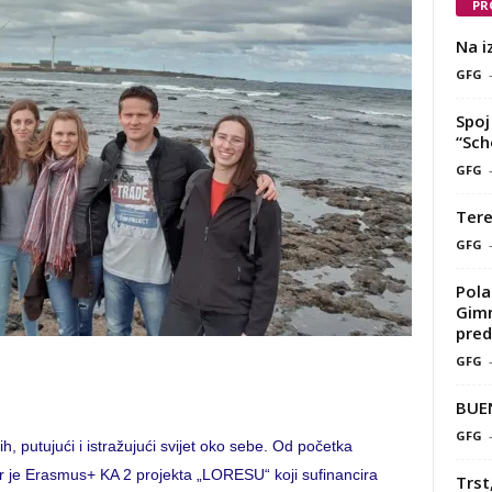
PR
Na i
GFG
Spoj 
“Sch
GFG
Tere
GFG
Pola
Gimn
pred
GFG
BUE
GFG
, putujući i istražujući svijet oko sebe. Od početka
er je Erasmus+ KA 2 projekta „LORESU“ koji sufinancira
Trst