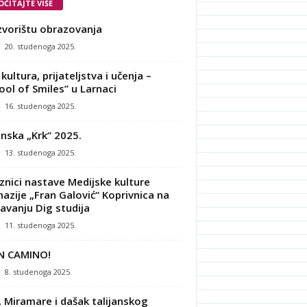
OČITAJTE VIŠE
zvorištu obrazovanja
-
20. studenoga 2025.
kultura, prijateljstva i učenja –
ool of Smiles” u Larnaci
-
16. studenoga 2025.
nska „Krk“ 2025.
-
13. studenoga 2025.
znici nastave Medijske kulture
azije „Fran Galović“ Koprivnica na
avanju Dig studija
-
11. studenoga 2025.
N CAMINO!
-
8. studenoga 2025.
, Miramare i dašak talijanskog