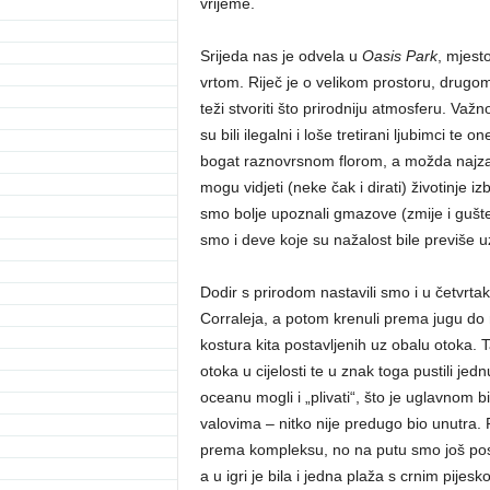
vrijeme.
Srijeda nas je odvela u
Oasis Park
, mjest
vrtom. Riječ je o velikom prostoru, drugom
teži stvoriti što prirodniju atmosferu. Važ
su bili ilegalni i loše tretirani ljubimci t
bogat raznovrsnom florom, a možda najzanim
mogu vidjeti (neke čak i dirati) životinje 
smo bolje upoznali gmazove (zmije i guštere
smo i deve koje su nažalost bile previše u
Dodir s prirodom nastavili smo i u četvrta
Corraleja, a potom krenuli prema jugu do 
kostura kita postavljenih uz obalu otoka. 
otoka u cijelosti te u znak toga pustili j
oceanu mogli i „plivati“, što je uglavnom
valovima – nitko nije predugo bio unutra. 
prema kompleksu, no na putu smo još posjet
a u igri je bila i jedna plaža s crnim pijesk