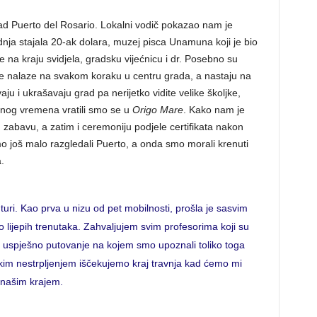
ad Puerto del Rosario. Lokalni vodič pokazao nam je
adnja stajala 20-ak dolara, muzej pisca Unamuna koji je bio
e na kraju svidjela, gradsku vijećnicu i dr. Posebno su
i se nalaze na svakom koraku u centru grada, a nastaju na
ju i ukrašavaju grad pa nerijetko vidite velike školjke,
odnog vremena vratili smo se u
Origo Mare
. Kako nam je
 zabavu, a zatim i ceremoniju podjele certifikata nakon
mo još malo razgledali Puerto, a onda smo morali krenuti
.
turi. Kao prva u nizu od pet mobilnosti, prošla je sasvim
o lijepih trenutaka. Zahvaljujem svim profesorima koji su
ovo uspješno putovanje na kojem smo upoznali toliko toga
likim nestrpljenjem iščekujemo kraj travnja kad ćemo mi
s našim krajem.