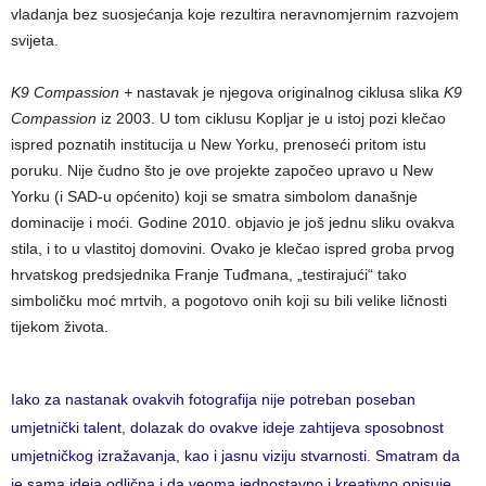
vladanja bez suosjećanja koje rezultira neravnomjernim razvojem
svijeta.
K9 Compassion +
nastavak je njegova originalnog ciklusa slika
K9
Compassion
iz 2003. U tom ciklusu Kopljar je u istoj pozi klečao
ispred poznatih institucija u New Yorku, prenoseći pritom istu
poruku. Nije čudno što je ove projekte započeo upravo u New
Yorku (i SAD-u općenito) koji se smatra simbolom današnje
dominacije i moći. Godine 2010. objavio je još jednu sliku ovakva
stila, i to u vlastitoj domovini. Ovako je klečao ispred groba prvog
hrvatskog predsjednika Franje Tuđmana, „testirajući“ tako
simboličku moć mrtvih, a pogotovo onih koji su bili velike ličnosti
tijekom života.
Iako za nastanak ovakvih fotografija nije potreban poseban
umjetnički talent, dolazak do ovakve ideje zahtijeva sposobnost
umjetničkog izražavanja, kao i jasnu viziju stvarnosti. Smatram da
je sama ideja odlična i da veoma jednostavno i kreativno opisuje