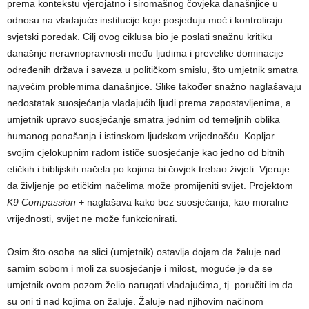
prema kontekstu vjerojatno i siromašnog čovjeka današnjice u
odnosu na vladajuće institucije koje posjeduju moć i kontroliraju
svjetski poredak. Cilj ovog ciklusa bio je poslati snažnu kritiku
današnje neravnopravnosti među ljudima i prevelike dominacije
određenih država i saveza u političkom smislu, što umjetnik smatra
najvećim problemima današnjice. Slike također snažno naglašavaju
nedostatak suosjećanja vladajućih ljudi prema zapostavljenima, a
umjetnik upravo suosjećanje smatra jednim od temeljnih oblika
humanog ponašanja i istinskom ljudskom vrijednošću. Kopljar
svojim cjelokupnim radom ističe suosjećanje kao jedno od bitnih
etičkih i biblijskih načela po kojima bi čovjek trebao živjeti. Vjeruje
da življenje po etičkim načelima može promijeniti svijet. Projektom
K9 Compassion +
naglašava kako bez suosjećanja, kao moralne
vrijednosti, svijet ne može funkcionirati.
Osim što osoba na slici (umjetnik) ostavlja dojam da žaluje nad
samim sobom i moli za suosjećanje i milost, moguće je da se
umjetnik ovom pozom želio narugati vladajućima, tj. poručiti im da
su oni ti nad kojima on žaluje. Žaluje nad njihovim načinom