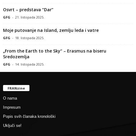
Osvrt – predstava “Dar”
GFG
-
21. listopada 2025.
Moje putovanje na Island, zemlju leda i vatre
GFG
-
18. listopada 2025.
„From the Earth to the Sky“ – Erasmus na biseru
Sredozemlja
GFG
-
14. listopada 2025.
FRANzine
O nama
Impresum
Popis svih članaka kronološki
Uključi se!