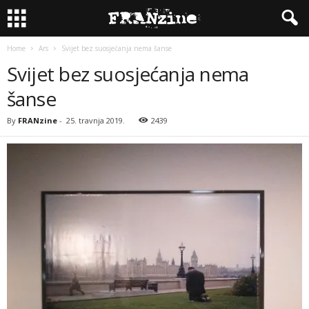
Home
Ars
Svijet bez suosjećanja nema šanse
Svijet bez suosjećanja nema
šanse
By
FRANzine
-
25. travnja 2019.
2439