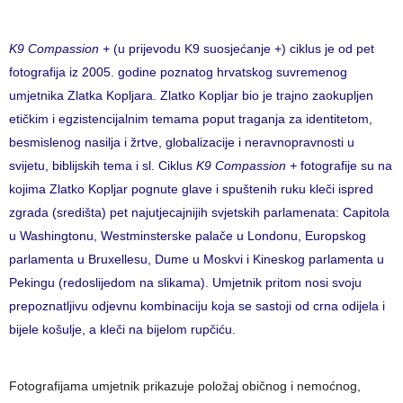
K9 Compassion +
(u prijevodu K9 suosjećanje +) ciklus je od pet
fotografija iz 2005. godine poznatog hrvatskog suvremenog
umjetnika Zlatka Kopljara. Zlatko Kopljar bio je trajno zaokupljen
etičkim i egzistencijalnim temama poput traganja za identitetom,
besmislenog nasilja i žrtve, globalizacije i neravnopravnosti u
svijetu, biblijskih tema i sl. Ciklus
K9 Compassion +
fotografije su na
kojima Zlatko Kopljar pognute glave i spuštenih ruku kleči ispred
zgrada (središta) pet najutjecajnijih svjetskih parlamenata: Capitola
u Washingtonu, Westminsterske palače u Londonu, Europskog
parlamenta u Bruxellesu, Dume u Moskvi i Kineskog parlamenta u
Pekingu (redoslijedom na slikama). Umjetnik pritom nosi svoju
prepoznatljivu odjevnu kombinaciju koja se sastoji od crna odijela i
bijele košulje, a kleči na bijelom rupčiću.
Fotografijama umjetnik prikazuje položaj običnog i nemoćnog,