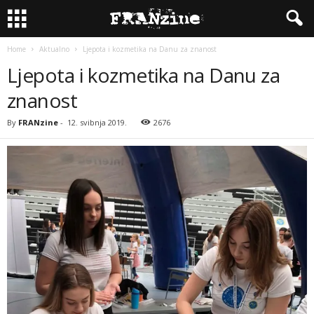
Home
Aktualno
Ljepota i kozmetika na Danu za znanost
Ljepota i kozmetika na Danu za
znanost
By
FRANzine
-
12. svibnja 2019.
2676