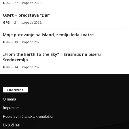
GFG
-
27. listopada 2025.
Osvrt – predstava “Dar”
GFG
-
21. listopada 2025.
Moje putovanje na Island, zemlju leda i vatre
GFG
-
18. listopada 2025.
„From the Earth to the Sky“ – Erasmus na biseru
Sredozemlja
GFG
-
14. listopada 2025.
FRANzine
O nama
Impresum
Popis svih članaka kronološki
Uključi se!