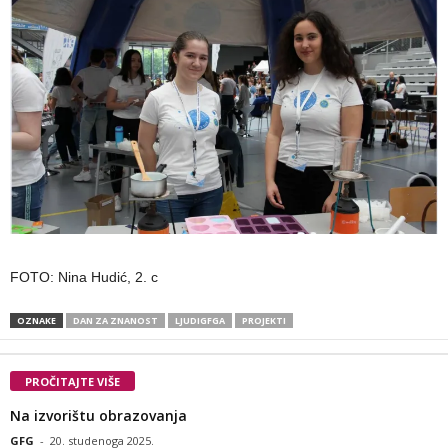
FOTO: Nina Hudić, 2. c
OZNAKE
DAN ZA ZNANOST
LJUDIGFGA
PROJEKTI
PROČITAJTE VIŠE
Na izvorištu obrazovanja
GFG
-
20. studenoga 2025.