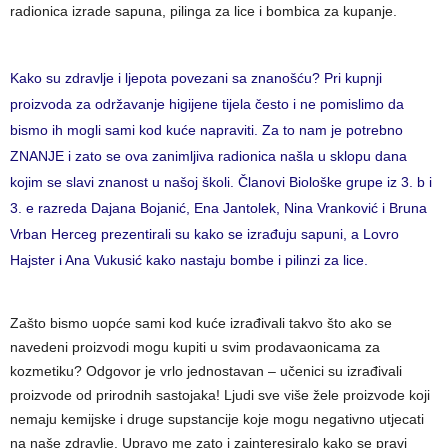
radionica izrade sapuna, pilinga za lice i bombica za kupanje.
Kako su zdravlje i ljepota povezani sa znanošću? Pri kupnji
proizvoda za održavanje higijene tijela često i ne pomislimo da
bismo ih mogli sami kod kuće napraviti. Za to nam je potrebno
ZNANJE i zato se ova zanimljiva radionica našla u sklopu dana
kojim se slavi znanost u našoj školi. Članovi Biološke grupe iz 3. b i
3. e razreda Dajana Bojanić, Ena Jantolek, Nina Vranković i Bruna
Vrban Herceg prezentirali su kako se izrađuju sapuni, a Lovro
Hajster i Ana Vukusić kako nastaju bombe i pilinzi za lice.
Zašto bismo uopće sami kod kuće izrađivali takvo što ako se
navedeni proizvodi mogu kupiti u svim prodavaonicama za
kozmetiku? Odgovor je vrlo jednostavan – učenici su izrađivali
proizvode od prirodnih sastojaka! Ljudi sve više žele proizvode koji
nemaju kemijske i druge supstancije koje mogu negativno utjecati
na naše zdravlje. Upravo me zato i zainteresiralo kako se pravi