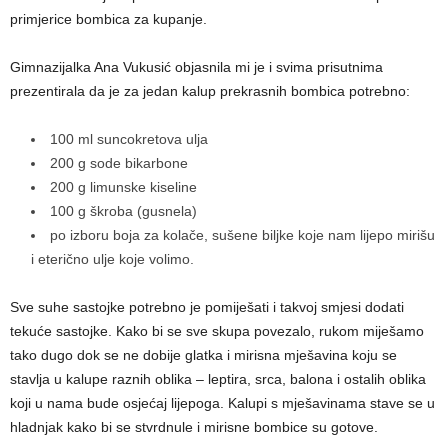
primjerice bombica za kupanje.
Gimnazijalka Ana Vukusić objasnila mi je i svima prisutnima
prezentirala da je za jedan kalup prekrasnih bombica potrebno:
100 ml suncokretova ulja
200 g sode bikarbone
200 g limunske kiseline
100 g škroba (gusnela)
po izboru boja za kolače, sušene biljke koje nam lijepo mirišu
i eterično ulje koje volimo.
Sve suhe sastojke potrebno je pomiješati i takvoj smjesi dodati
tekuće sastojke. Kako bi se sve skupa povezalo, rukom miješamo
tako dugo dok se ne dobije glatka i mirisna mješavina koju se
stavlja u kalupe raznih oblika – leptira, srca, balona i ostalih oblika
koji u nama bude osjećaj lijepoga. Kalupi s mješavinama stave se u
hladnjak kako bi se stvrdnule i mirisne bombice su gotove.