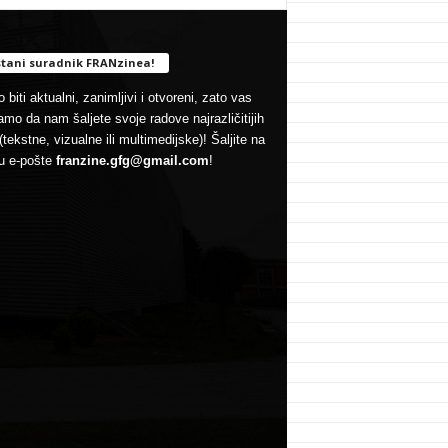
tani suradnik FRANzinea!
 biti aktualni, zanimljivi i otvoreni, zato vas
mo da nam šaljete svoje radove najrazličitijih
(tekstne, vizualne ili multimedijske)! Šaljite na
u e-pošte
franzine.gfg@gmail.com
!