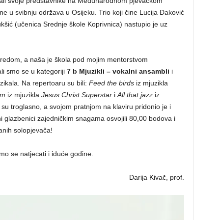
 imali svoje predstavnike na Međunarodnom pjevačkom
ne u svibnju održava u Osijeku. Trio koji čine Lucija Đaković
Lukšić (učenica Srednje škole Koprivnica) nastupio je uz
aredom, a naša je škola pod mojim mentorstvom
li smo se u kategoriji
7 b Mjuzikli – vokalni ansambli
i
juzikala. Na repertoaru su bili:
Feed the birds
iz mjuzikla
im
iz mjuzikla
Jesus Christ Superstar
i
All that jazz
iz
su troglasno, a svojom pratnjom na klaviru pridonio je i
ni glazbenici zajedničkim snagama osvojili 80,00 bodova i
anih solopjevača!
 se natjecati i iduće godine.
Darija Kivač, prof.