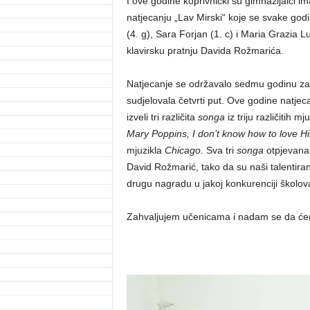
I ove godine koprivnički su gimnazijalci
natjecanju „Lav Mirski“ koje se svake godi
(4. g), Sara Forjan (1. c) i Maria Grazia 
klavirsku pratnju Davida Rožmarića.
Natjecanje se održavalo sedmu godinu z
sudjelovala četvrti put. Ove godine natjeca
izveli tri različita
songa
iz triju različitih m
Mary Poppins, I don’t know how to love H
mjuzikla
Chicago
. Sva tri
songa
otpjevana 
David Rožmarić, tako da su naši talentira
drugu nagradu u jakoj konkurenciji školov
Zahvaljujem učenicama i nadam se da ćemo