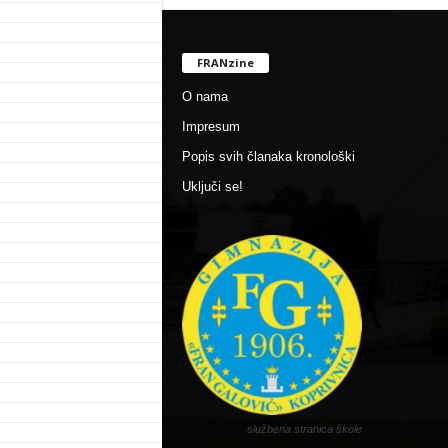
FRANzine
O nama
Impresum
Popis svih članaka kronološki
Uključi se!
službena stranica škole