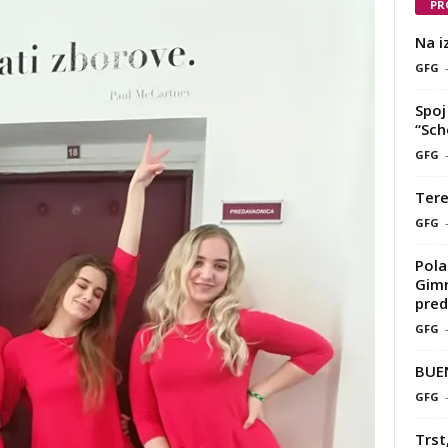
PR
Na i
GFG
Spoj 
“Sch
GFG
Tere
GFG
Pola
Gimn
pred
GFG
BUE
GFG
Trst