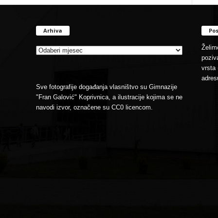
Arhiva
Pos
Arhiva
Želimo
poziva
vrsta 
adres
Sve fotografije događanja vlasništvo su Gimnazije
"Fran Galović" Koprivnica, a ilustracije kojima se ne
navodi izvor, označene su CC0 licencom.