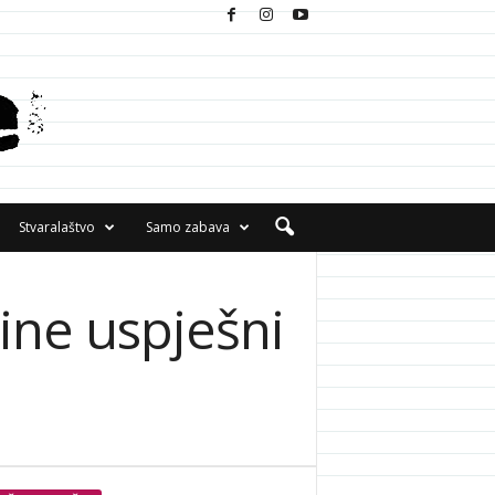
Stvaralaštvo
Samo zabava
ine uspješni