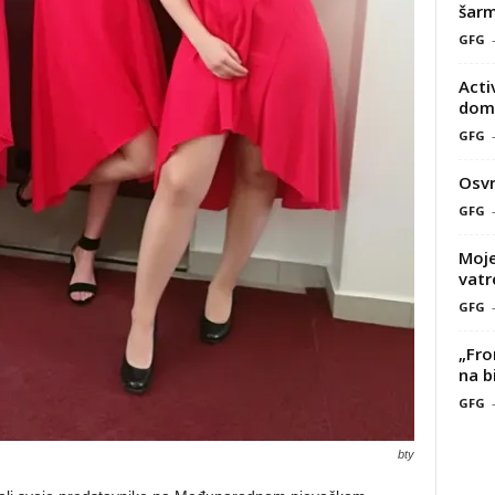
šarm
GFG
Acti
doma
GFG
Osvr
GFG
Moje
vatr
GFG
„Fro
na b
GFG
bty