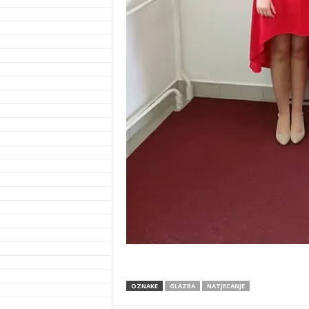
OZNAKE
GLAZBA
NATJECANJE