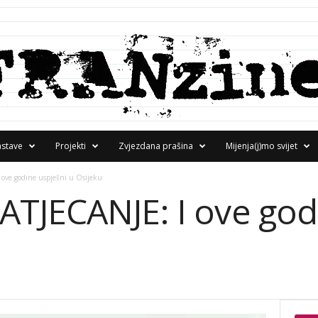
astave
Projekti
Zvjezdana prašina
Mijenja(j)mo svijet
ove godine uspješni u Osijeku
TJECANJE: I ove god