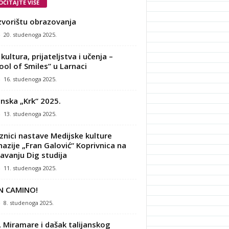
OČITAJTE VIŠE
zvorištu obrazovanja
-
20. studenoga 2025.
kultura, prijateljstva i učenja –
ool of Smiles” u Larnaci
-
16. studenoga 2025.
nska „Krk“ 2025.
-
13. studenoga 2025.
znici nastave Medijske kulture
azije „Fran Galović“ Koprivnica na
avanju Dig studija
-
11. studenoga 2025.
N CAMINO!
-
8. studenoga 2025.
, Miramare i dašak talijanskog