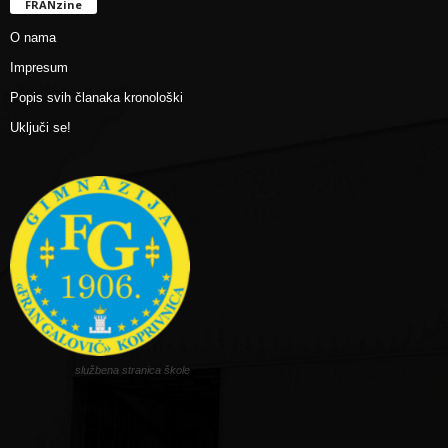
FRANzine
O nama
Impresum
Popis svih članaka kronološki
Uključi se!
službena stranica škole