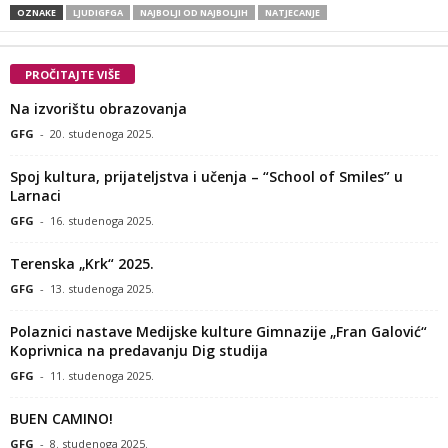
OZNAKE
LJUDIGFGA
NAJBOLJI OD NAJBOLJIH
NATJECANJE
PROČITAJTE VIŠE
Na izvorištu obrazovanja
GFG
-
20. studenoga 2025.
Spoj kultura, prijateljstva i učenja – “School of Smiles” u
Larnaci
GFG
-
16. studenoga 2025.
Terenska „Krk“ 2025.
GFG
-
13. studenoga 2025.
Polaznici nastave Medijske kulture Gimnazije „Fran Galović“
Koprivnica na predavanju Dig studija
GFG
-
11. studenoga 2025.
BUEN CAMINO!
GFG
-
8. studenoga 2025.