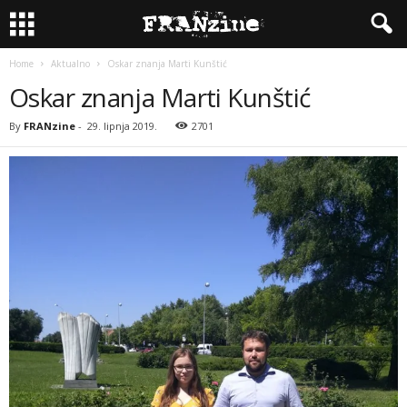
Home
Aktualno
Oskar znanja Marti Kunštić
Oskar znanja Marti Kunštić
By
FRANzine
-
29. lipnja 2019.
2701