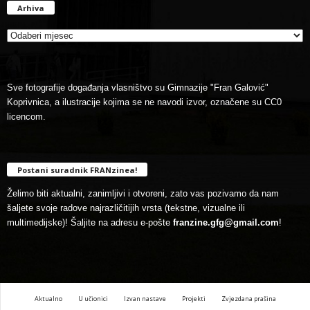
Arhiva
Arhiva
Sve fotografije događanja vlasništvo su Gimnazije "Fran Galović"
Koprivnica, a ilustracije kojima se ne navodi izvor, označene su CC0
licencom.
Postani suradnik FRANzinea!
Želimo biti aktualni, zanimljivi i otvoreni, zato vas pozivamo da nam
šaljete svoje radove najrazličitijih vrsta (tekstne, vizualne ili
multimedijske)! Šaljite na adresu e-pošte
franzine.gfg@gmail.com
!
Aktualno
U učionici
Izvan nastave
Projekti
Zvjezdana prašina