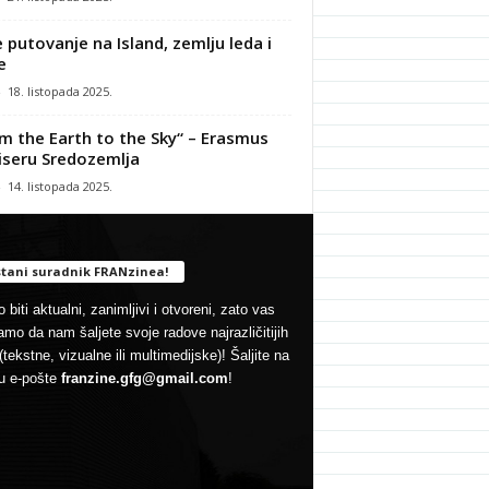
 putovanje na Island, zemlju leda i
e
-
18. listopada 2025.
m the Earth to the Sky“ – Erasmus
iseru Sredozemlja
-
14. listopada 2025.
tani suradnik FRANzinea!
 biti aktualni, zanimljivi i otvoreni, zato vas
mo da nam šaljete svoje radove najrazličitijih
(tekstne, vizualne ili multimedijske)! Šaljite na
u e-pošte
franzine.gfg@gmail.com
!