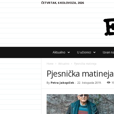
ČETVRTAK, 6 KOLOVOZA, 2026
F
Aktualno
U učionici
Izvan n
R
A
Home
Aktualno
Pjesnička matineja
N
Pjesnička matineja
z
i
n
By
Petra Jakopiček
-
22. listopada 2019.
1
e