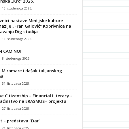
nska „Krk“ 2025.
-
13. studenoga 2025.
znici nastave Medijske kulture
azije „Fran Galović“ Koprivnica na
avanju Dig studija
-
11. studenoga 2025.
N CAMINO!
-
8. studenoga 2025.
, Miramare i dašak talijanskog
a!
-
31. listopada 2025.
ve Citizenship – Financial Literacy –
ćinstvo na ERASMUS+ projektu
-
27. listopada 2025.
t – predstava “Dar”
-
21. listopada 2025.