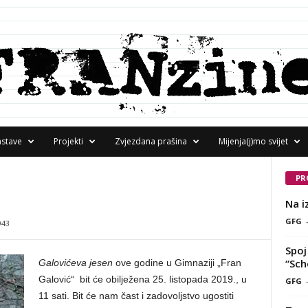
astave
Projekti
Zvjezdana prašina
Mijenja(j)mo svijet
PR
Na i
GFG
943
Spoj 
“Sch
Galovićeva jesen
ove godine u Gimnaziji „Fran
Galović“ bit će obilježena 25. listopada 2019., u
GFG
11 sati. Bit će nam čast i zadovoljstvo ugostiti