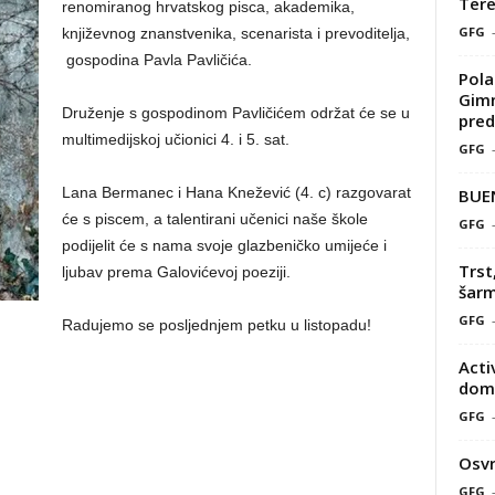
Tere
renomiranog hrvatskog pisca, akademika,
GFG
književnog znanstvenika, scenarista i prevoditelja,
gospodina Pavla Pavličića.
Pola
Gimn
Druženje s gospodinom Pavličićem održat će se u
pred
multimedijskoj učionici 4. i 5. sat.
GFG
Lana Bermanec i Hana Knežević (4. c) razgovarat
BUE
će s piscem, a talentirani učenici naše škole
GFG
podijelit će s nama svoje glazbeničko umijeće i
Trst
ljubav prema Galovićevoj poeziji.
šarm
GFG
Radujemo se posljednjem petku u listopadu!
Acti
doma
GFG
Osvr
GFG