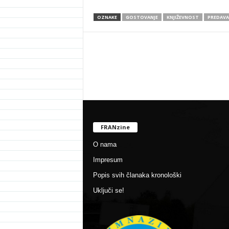
OZNAKE
GOSTOVANJE
KNJIŽEVNOST
PREDAVA
FRANzine
O nama
Impresum
Popis svih članaka kronološki
Uključi se!