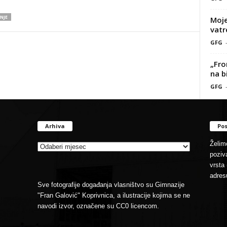
NJE
Moje
vatr
GFG
„Fro
na b
GFG
Arhiva
Pos
Arhiva
Želimo
poziva
vrsta 
adres
Sve fotografije događanja vlasništvo su Gimnazije
"Fran Galović" Koprivnica, a ilustracije kojima se ne
navodi izvor, označene su CC0 licencom.