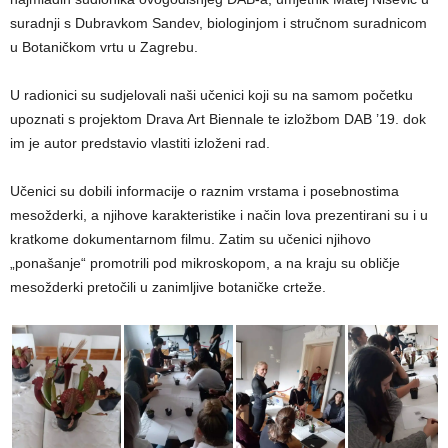
suradnji s Dubravkom Sandev, biologinjom i stručnom suradnicom
u Botaničkom vrtu u Zagrebu.
U radionici su sudjelovali naši učenici koji su na samom početku
upoznati s projektom Drava Art Biennale te izložbom DAB ’19. dok
im je autor predstavio vlastiti izloženi rad.
Učenici su dobili informacije o raznim vrstama i posebnostima
mesožderki, a njihove karakteristike i način lova prezentirani su i u
kratkome dokumentarnom filmu. Zatim su učenici njihovo
„ponašanje“ promotrili pod mikroskopom, a na kraju su obličje
mesožderki pretočili u zanimljive botaničke crteže.