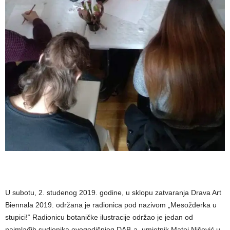
U subotu, 2. studenog 2019. godine, u sklopu zatvaranja Drava Art
Biennala 2019. održana je radionica pod nazivom „Mesožderka u
stupici!“ Radionicu botaničke ilustracije održao je jedan od
najmlađih sudionika ovogodišnjeg DAB-a, umjetnik Matej Nišević u