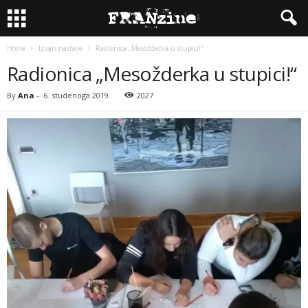
Home
Izvan nastave
Radionica „Mesožderka u stupici!“
Radionica „Mesožderka u stupici!“
By
Ana
-
6. studenoga 2019.
2027