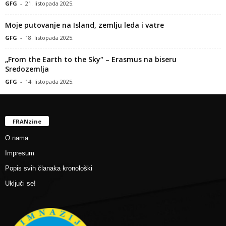
GFG
-
21. listopada 2025.
Moje putovanje na Island, zemlju leda i vatre
GFG
-
18. listopada 2025.
„From the Earth to the Sky“ – Erasmus na biseru
Sredozemlja
GFG
-
14. listopada 2025.
FRANzine
O nama
Impresum
Popis svih članaka kronološki
Uključi se!