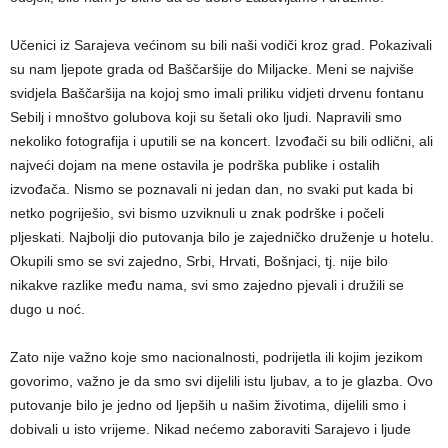
Učenici iz Sarajeva većinom su bili naši vodiči kroz grad. Pokazivali
su nam ljepote grada od Baščaršije do Miljacke. Meni se najviše
svidjela Baščaršija na kojoj smo imali priliku vidjeti drvenu fontanu
Sebilj i mnoštvo golubova koji su šetali oko ljudi. Napravili smo
nekoliko fotografija i uputili se na koncert. Izvođači su bili odlični, ali
najveći dojam na mene ostavila je podrška publike i ostalih
izvođača. Nismo se poznavali ni jedan dan, no svaki put kada bi
netko pogriješio, svi bismo uzviknuli u znak podrške i počeli
pljeskati. Najbolji dio putovanja bilo je zajedničko druženje u hotelu.
Okupili smo se svi zajedno, Srbi, Hrvati, Bošnjaci, tj. nije bilo
nikakve razlike među nama, svi smo zajedno pjevali i družili se
dugo u noć.
Zato nije važno koje smo nacionalnosti, podrijetla ili kojim jezikom
govorimo, važno je da smo svi dijelili istu ljubav, a to je glazba. Ovo
putovanje bilo je jedno od ljepših u našim životima, dijelili smo i
dobivali u isto vrijeme. Nikad nećemo zaboraviti Sarajevo i ljude