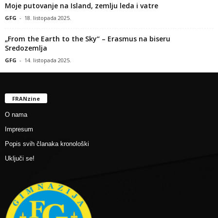
Moje putovanje na Island, zemlju leda i vatre
GFG
-
18. listopada 2025.
„From the Earth to the Sky“ – Erasmus na biseru
Sredozemlja
GFG
-
14. listopada 2025.
FRANzine
O nama
Impresum
Popis svih članaka kronološki
Uključi se!