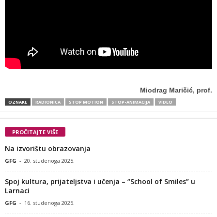
Miodrag Maričić, prof.
OZNAKE
RADIONICA
STOP MOTION
STOP-ANIMACIJA
VIDEO
PROČITAJTE VIŠE
Na izvorištu obrazovanja
GFG
-
20. studenoga 2025.
Spoj kultura, prijateljstva i učenja – “School of Smiles” u
Larnaci
GFG
-
16. studenoga 2025.