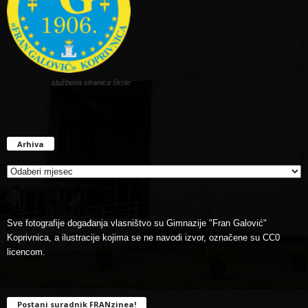
službena stranica škole
Arhiva
Arhiva
Sve fotografije događanja vlasništvo su Gimnazije "Fran Galović"
Koprivnica, a ilustracije kojima se ne navodi izvor, označene su CC0
licencom.
Postani suradnik FRANzinea!