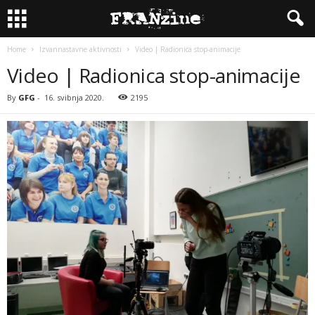
Home
Izvannastavne aktivnosti
Video | Radionica stop-animacije
Video | Radionica stop-animacije
By
GFG
-
16. svibnja 2020.
2195