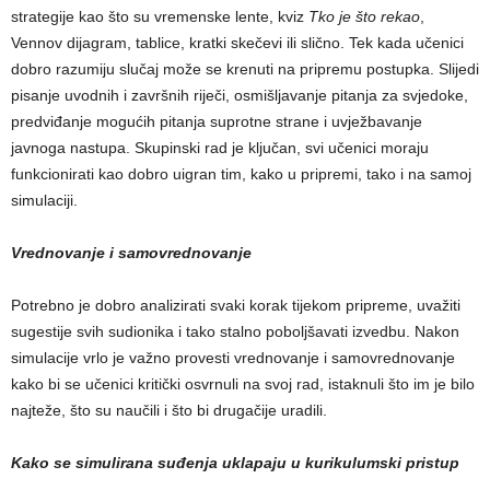
strategije kao što su vremenske lente, kviz
Tko je što rekao
,
Vennov dijagram, tablice, kratki skečevi ili slično. Tek kada učenici
dobro razumiju slučaj može se krenuti na pripremu postupka. Slijedi
pisanje uvodnih i završnih riječi, osmišljavanje pitanja za svjedoke,
predviđanje mogućih pitanja suprotne strane i uvježbavanje
javnoga nastupa. Skupinski rad je ključan, svi učenici moraju
funkcionirati kao dobro uigran tim, kako u pripremi, tako i na samoj
simulaciji.
Vrednovanje i samovrednovanje
Potrebno je dobro analizirati svaki korak tijekom pripreme, uvažiti
sugestije svih sudionika i tako stalno poboljšavati izvedbu. Nakon
simulacije vrlo je važno provesti vrednovanje i samovrednovanje
kako bi se učenici kritički osvrnuli na svoj rad, istaknuli što im je bilo
najteže, što su naučili i što bi drugačije uradili.
Kako se simulirana suđenja uklapaju u kurikulumski pristup