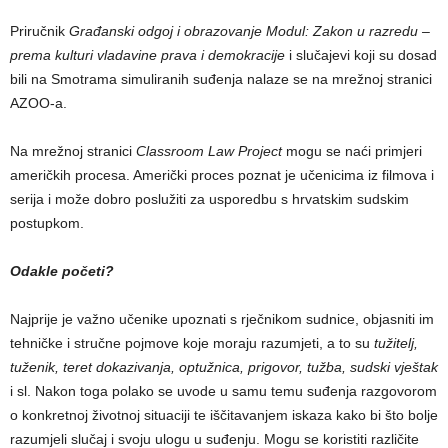
Priručnik
Građanski odgoj i obrazovanje Modul: Zakon u razredu –
prema kulturi vladavine prava i demokracije
i slučajevi koji su dosad
bili na Smotrama simuliranih suđenja nalaze se na mrežnoj stranici
AZOO-a.
Na mrežnoj stranici
Classroom Law Project
mogu se naći primjeri
američkih procesa. Američki proces poznat je učenicima iz filmova i
serija i može dobro poslužiti za usporedbu s hrvatskim sudskim
postupkom.
Odakle početi?
Najprije je važno učenike upoznati s rječnikom sudnice, objasniti im
tehničke i stručne pojmove koje moraju razumjeti, a to su
tužitelj,
tuženik, teret dokazivanja, optužnica, prigovor, tužba, sudski vještak
i sl. Nakon toga polako se uvode u samu temu suđenja razgovorom
o konkretnoj životnoj situaciji te iščitavanjem iskaza kako bi što bolje
razumjeli slučaj i svoju ulogu u suđenju. Mogu se koristiti različite