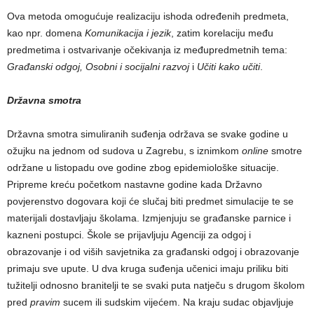
Ova metoda omogućuje realizaciju ishoda određenih predmeta,
kao npr. domena
Komunikacija i jezik
, zatim korelaciju među
predmetima i ostvarivanje očekivanja iz međupredmetnih tema:
Građanski odgoj,
Osobni i socijalni razvoj
i
Učiti kako učiti
.
Državna smotra
Državna smotra simuliranih suđenja održava se svake godine u
ožujku na jednom od sudova u Zagrebu, s iznimkom
online
smotre
održane u listopadu ove godine zbog epidemiološke situacije.
Pripreme kreću početkom nastavne godine kada Državno
povjerenstvo dogovara koji će slučaj biti predmet simulacije te se
materijali dostavljaju školama. Izmjenjuju se građanske parnice i
kazneni postupci. Škole se prijavljuju Agenciji za odgoj i
obrazovanje i od viših savjetnika za građanski odgoj i obrazovanje
primaju sve upute. U dva kruga suđenja učenici imaju priliku biti
tužitelji odnosno branitelji te se svaki puta natječu s drugom školom
pred
pravim
sucem ili sudskim vijećem. Na kraju sudac objavljuje