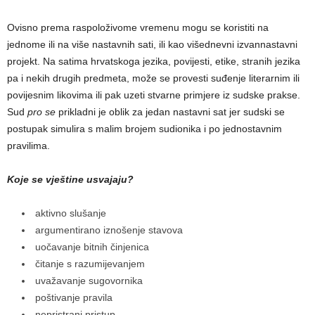
Ovisno prema raspoloživome vremenu mogu se koristiti na
jednome ili na više nastavnih sati, ili kao višednevni izvannastavni
projekt. Na satima hrvatskoga jezika, povijesti, etike, stranih jezika
pa i nekih drugih predmeta, može se provesti suđenje literarnim ili
povijesnim likovima ili pak uzeti stvarne primjere iz sudske prakse.
Sud
pro se
prikladni je oblik za jedan nastavni sat jer sudski se
postupak simulira s malim brojem sudionika i po jednostavnim
pravilima.
Koje se vještine usvajaju?
aktivno slušanje
argumentirano iznošenje stavova
uočavanje bitnih činjenica
čitanje s razumijevanjem
uvažavanje sugovornika
poštivanje pravila
nepristrani pristup