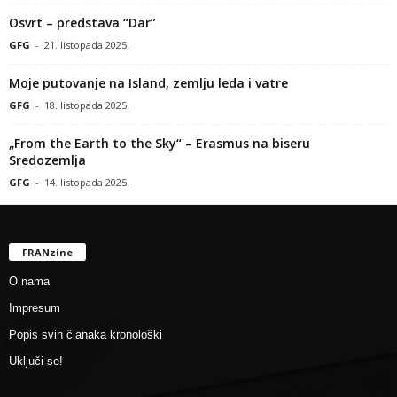
Osvrt – predstava “Dar”
GFG
-
21. listopada 2025.
Moje putovanje na Island, zemlju leda i vatre
GFG
-
18. listopada 2025.
„From the Earth to the Sky“ – Erasmus na biseru
Sredozemlja
GFG
-
14. listopada 2025.
FRANzine
O nama
Impresum
Popis svih članaka kronološki
Uključi se!