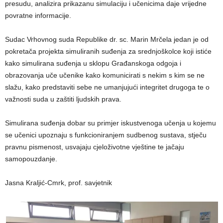
presudu, analizira prikazanu simulaciju i učenicima daje vrijedne
povratne informacije.
Sudac Vrhovnog suda Republike dr. sc. Marin Mrčela jedan je od
pokretača projekta simuliranih suđenja za srednjoškolce koji istiće
kako simulirana suđenja u sklopu Građanskoga odgoja i
obrazovanja uče učenike kako komunicirati s nekim s kim se ne
slažu, kako predstaviti sebe ne umanjujući integritet drugoga te o
važnosti suda u zaštiti ljudskih prava.
Simulirana suđenja dobar su primjer iskustvenoga učenja u kojemu
se učenici upoznaju s funkcioniranjem sudbenog sustava, stječu
pravnu pismenost, usvajaju cjeloživotne vještine te jačaju
samopouzdanje.
Jasna Kraljić-Cmrk, prof. savjetnik