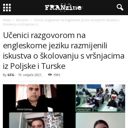
Home
Aktualno
Učenici razgovorom na engleskome jeziku razmijenili iskustva o
školovanju s vršnjacima iz...
Učenici razgovorom na
engleskome jeziku razmijenili
iskustva o školovanju s vršnjacima
iz Poljske i Turske
By
GFG
-
19. veljače 2021.
1985