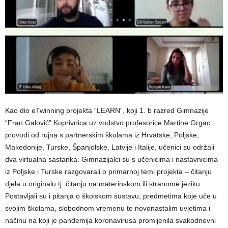
Kao dio eTwinning projekta “LEARN”, koji 1. b razred Gimnazije
“Fran Galović” Koprivnica uz vodstvo profesorice Martine Grgac
provodi od rujna s partnerskim školama iz Hrvatske, Poljske,
Makedonije, Turske, Španjolske, Latvije i Italije, učenici su održali
dva virtualna sastanka. Gimnazijalci su s učenicima i nastavnicima
iz Poljske i Turske razgovarali o primarnoj temi projekta – čitanju
djela u originalu tj. čitanju na materinskom ili stranome jeziku.
Postavljali su i pitanja o školskom sustavu, predmetima koje uče u
svojim školama, slobodnom vremenu te novonastalim uvjetima i
načinu na koji je pandemija koronavirusa promijenila svakodnevni