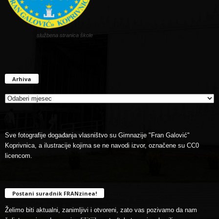
službena stranica škole
Arhiva
Arhiva
Sve fotografije događanja vlasništvo su Gimnazije "Fran Galović"
Koprivnica, a ilustracije kojima se ne navodi izvor, označene su CC0
licencom.
Postani suradnik FRANzinea!
Želimo biti aktualni, zanimljivi i otvoreni, zato vas pozivamo da nam