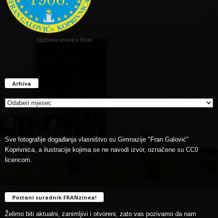
službena stranica škole
Arhiva
Arhiva
Sve fotografije događanja vlasništvo su Gimnazije "Fran Galović"
Koprivnica, a ilustracije kojima se ne navodi izvor, označene su CC0
licencom.
Postani suradnik FRANzinea!
Želimo biti aktualni, zanimljivi i otvoreni, zato vas pozivamo da nam