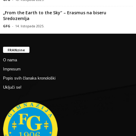
„From the Earth to the Sky“ – Erasmus na biseru
Sredozemlja
GFG
-
14. listopada 2025.
FRANzine
O nama
Impresum
Popis svih članaka kronološki
Uključi se!