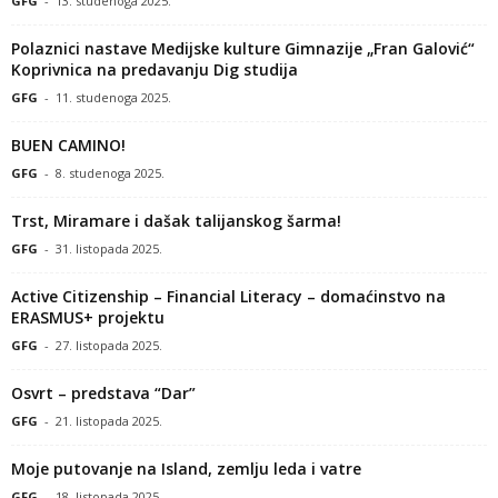
GFG
-
13. studenoga 2025.
Polaznici nastave Medijske kulture Gimnazije „Fran Galović“
Koprivnica na predavanju Dig studija
GFG
-
11. studenoga 2025.
BUEN CAMINO!
GFG
-
8. studenoga 2025.
Trst, Miramare i dašak talijanskog šarma!
GFG
-
31. listopada 2025.
Active Citizenship – Financial Literacy – domaćinstvo na
ERASMUS+ projektu
GFG
-
27. listopada 2025.
Osvrt – predstava “Dar”
GFG
-
21. listopada 2025.
Moje putovanje na Island, zemlju leda i vatre
GFG
-
18. listopada 2025.