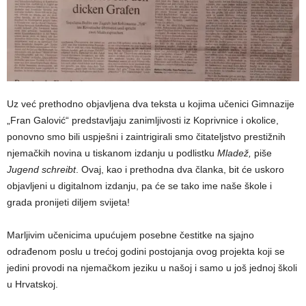
Uz već prethodno objavljena dva teksta u kojima učenici Gimnazije
„Fran Galović“ predstavljaju zanimljivosti iz Koprivnice i okolice,
ponovno smo bili uspješni i zaintrigirali smo čitateljstvo prestižnih
njemačkih novina u tiskanom izdanju u podlistku
Mladež,
piše
Jugend schreibt
. Ovaj, kao i prethodna dva članka, bit će uskoro
objavljeni u digitalnom izdanju, pa će se tako ime naše škole i
grada pronijeti diljem svijeta!
Marljivim učenicima upućujem posebne čestitke na sjajno
odrađenom poslu u trećoj godini postojanja ovog projekta koji se
jedini provodi na njemačkom jeziku u našoj i samo u još jednoj školi
u Hrvatskoj.