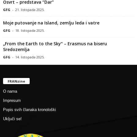
Osvrt – predstava “Dar”
GFG
-
21. listopada 2025.
Moje putovanje na Island, zemlju leda i vatre
GFG
-
18. listopada 2025.
„From the Earth to the Sky“ – Erasmus na biseru
Sredozemlja
GFG
-
14. listopada 2025.
FRANzine
O nama
Impresum
Popis svih članaka kronološki
Uključi se!