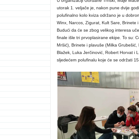
U organizaciji Gordane Trnski, Maje Mače
utorak 1. veljače je, nakon pune dvije go
polufinalno kolo kviza održano je u dobrom
Winx, Narcos, Zigurat, Kult Sare, Brinete i
Budući da će se zbog velikog interesa učen
finale išle tri prvoplasirane ekipe. To su:
Mršić), Brinete i plavuše (Milka Grubešić, 
Blažek, Luka Jerčinović, Robert Horvat i 
sljedećem polufinalu koje će se održati 15.