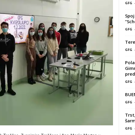
GFG
Spoj 
“Sch
GFG
Tere
GFG
Pola
Gimn
pred
GFG
BUE
GFG
Trst
šarm
GFG