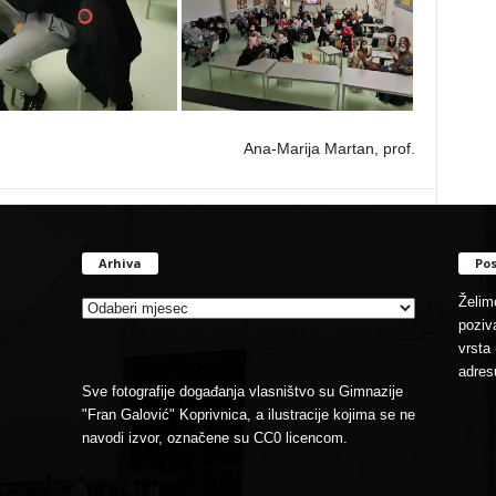
Ana-Marija Martan, prof.
Arhiva
Pos
Arhiva
Želimo
poziva
vrsta 
adres
Sve fotografije događanja vlasništvo su Gimnazije
"Fran Galović" Koprivnica, a ilustracije kojima se ne
navodi izvor, označene su CC0 licencom.