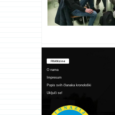
FRANzine
O nama
Impresum
Popis svih članaka kronološki
Uključi se!