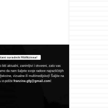
tani suradnik FRANzinea!
 biti aktualni, zanimljivi i otvoreni, zato vas
mo da nam šaljete svoje radove najrazličitijih
(tekstne, vizualne ili multimedijske)! Šaljite na
u e-pošte
franzine.gfg@gmail.com
!