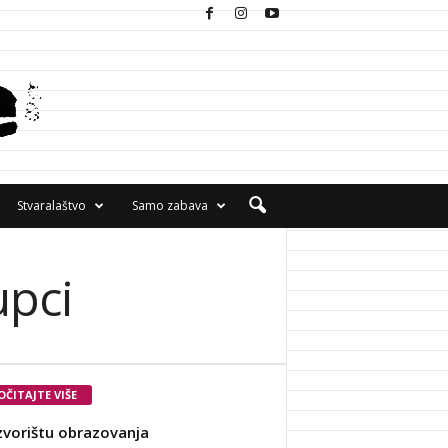
Stvaralaštvo
Samo zabava
upci
OČITAJTE VIŠE
zvorištu obrazovanja