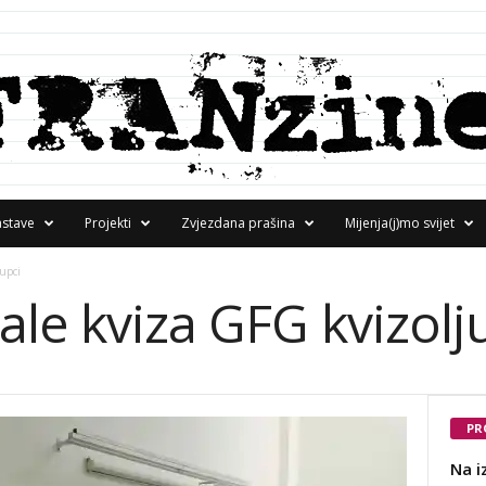
astave
Projekti
Zvjezdana prašina
Mijenja(j)mo svijet
upci
ale kviza GFG kvizolj
PR
Na i