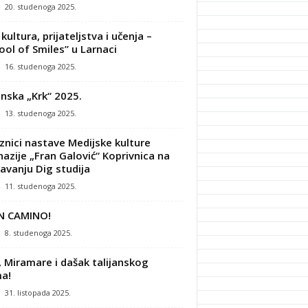
-
20. studenoga 2025.
kultura, prijateljstva i učenja –
ool of Smiles” u Larnaci
-
16. studenoga 2025.
nska „Krk“ 2025.
-
13. studenoga 2025.
znici nastave Medijske kulture
azije „Fran Galović“ Koprivnica na
avanju Dig studija
-
11. studenoga 2025.
N CAMINO!
-
8. studenoga 2025.
, Miramare i dašak talijanskog
a!
-
31. listopada 2025.