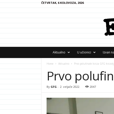
ČETVRTAK, 6 KOLOVOZA, 2026
F
Aktualno
U učionici
Izvan n
R
A
Home
Aktualno
Prvo polufinale kviza GFG kvizolj
N
Prvo polufin
z
i
n
e
By
GFG
-
2. veljače 2022.
2047