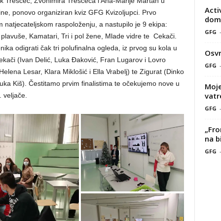
k Treščec, Zvonimira Treščeca i Ana-Marije Martan u
Acti
dine, ponovo organiziran kviz GFG Kvizoljupci. Prvo
doma
 natjecateljskom raspoloženju, a nastupilo je 9 ekipa:
GFG
 plavuše, Kamatari, Tri i pol žene, Mlade vidre te Cekači.
ika odigrati čak tri polufinalna ogleda, iz prvog su kola u
Osvr
 Cekači (Ivan Delić, Luka Đaković, Fran Lugarov i Lovro
GFG
Helena Lesar, Klara Miklošić i Ella Vrabelj) te Zigurat (Dinko
Luka Kiš). Čestitamo prvim finalistima te očekujemo nove u
Moje
vatr
 veljače.
GFG
„Fro
na b
GFG