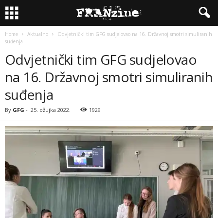
Home
Aktualno
Odvjetnički tim GFG sudjelovao na 16. Državnoj smotri simuliranih
suđenja
Odvjetnički tim GFG sudjelovao
na 16. Državnoj smotri simuliranih
suđenja
By
GFG
-
25. ožujka 2022.
1929