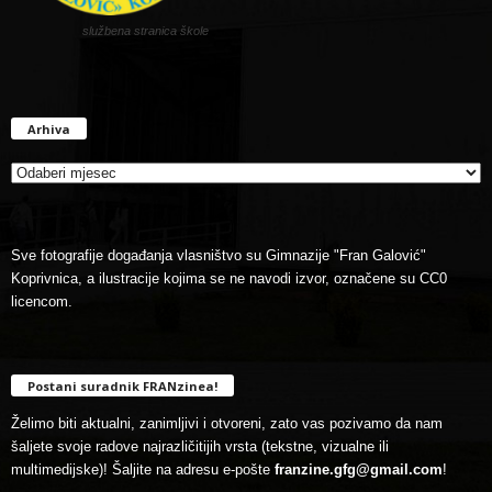
službena stranica škole
Arhiva
Arhiva
Sve fotografije događanja vlasništvo su Gimnazije "Fran Galović"
Koprivnica, a ilustracije kojima se ne navodi izvor, označene su CC0
licencom.
Postani suradnik FRANzinea!
Želimo biti aktualni, zanimljivi i otvoreni, zato vas pozivamo da nam
šaljete svoje radove najrazličitijih vrsta (tekstne, vizualne ili
multimedijske)! Šaljite na adresu e-pošte
franzine.gfg@gmail.com
!