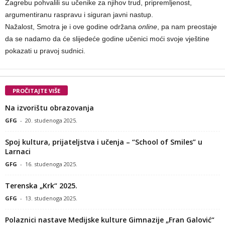
Zagrebu pohvalili su učenike za njihov trud, pripremljenost,
argumentiranu raspravu i siguran javni nastup.
Nažalost, Smotra je i ove godine održana
online
, pa nam preostaje
da se nadamo da će slijedeće godine učenici moći svoje vještine
pokazati u pravoj sudnici.
PROČITAJTE VIŠE
Na izvorištu obrazovanja
GFG
-
20. studenoga 2025.
Spoj kultura, prijateljstva i učenja – “School of Smiles” u
Larnaci
GFG
-
16. studenoga 2025.
Terenska „Krk“ 2025.
GFG
-
13. studenoga 2025.
Polaznici nastave Medijske kulture Gimnazije „Fran Galović“