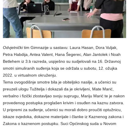
Odvjetnički
tim Gimnazije u sastavu: Laura Hasan, Dora Vuljak,
Petra Habdija, Antea Valent, Hana Šegerec, Alan Jantolek i Noah
Betlehem iz 3.b razreda, uspješno su sudjelovali na 16. Državnoj
smotri simuliranih suđenja koja se održala u subotu, 12. ožujka
2022. u virtualnom okruženju.
Tema ovogodišnje smotre bila je obiteljsko nasilje, a učenici su
preuzeli ulogu Tužitelja i dokazali da je okrivljeni, Mate Marić,
verbalno i fizički zlostavljao svoju suprugu, Mariju Marić te je nakon
provedenog postupka proglašen krivim i osuđen na kaznu zatvora.
U pripremi za suđenje, učenici su morali dobro proučiti optužnicu,
iskaze svjedoka, dokazne materijale i članke iz Kaznenog zakona i
Zakona o kaznenom postupku. Suci Općinskog suda u Novom